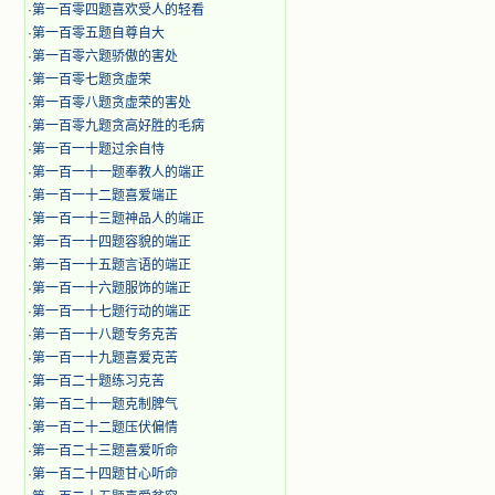
·
第一百零四题喜欢受人的轻看
·
第一百零五题自尊自大
·
第一百零六题骄傲的害处
·
第一百零七题贪虚荣
·
第一百零八题贪虚荣的害处
·
第一百零九题贪高好胜的毛病
·
第一百一十题过余自恃
·
第一百一十一题奉教人的端正
·
第一百一十二题喜爱端正
·
第一百一十三题神品人的端正
·
第一百一十四题容貌的端正
·
第一百一十五题言语的端正
·
第一百一十六题服饰的端正
·
第一百一十七题行动的端正
·
第一百一十八题专务克苦
·
第一百一十九题喜爱克苦
·
第一百二十题练习克苦
·
第一百二十一题克制脾气
·
第一百二十二题压伏偏情
·
第一百二十三题喜爱听命
·
第一百二十四题甘心听命