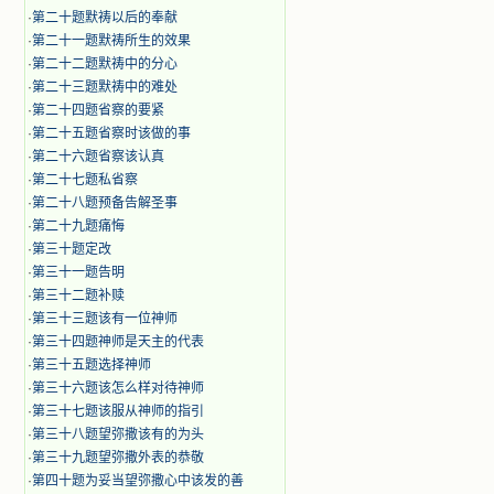
·
第二十题默祷以后的奉献
·
第二十一题默祷所生的效果
·
第二十二题默祷中的分心
·
第二十三题默祷中的难处
·
第二十四题省察的要紧
·
第二十五题省察时该做的事
·
第二十六题省察该认真
·
第二十七题私省察
·
第二十八题预备告解圣事
·
第二十九题痛悔
·
第三十题定改
·
第三十一题告明
·
第三十二题补赎
·
第三十三题该有一位神师
·
第三十四题神师是天主的代表
·
第三十五题选择神师
·
第三十六题该怎么样对待神师
·
第三十七题该服从神师的指引
·
第三十八题望弥撒该有的为头
·
第三十九题望弥撒外表的恭敬
·
第四十题为妥当望弥撒心中该发的善