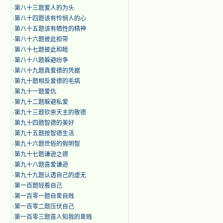
·
第八十三题爱人的为头
·
第八十四题该有怜悯人的心
·
第八十五题该有牺性的精神
·
第八十六题彼此担带
·
第八十七题彼此和睦
·
第八十八题躲避纷争
·
第八十九题真爱德的凭据
·
第九十题相反爱德的毛病
·
第九十一题爱仇
·
第九十二题躲避私爱
·
第九十三题钦崇天主的敬德
·
第九十四题智德的美好
·
第九十五题按智德生活
·
第九十六题世俗的假明智
·
第九十七题谦逊之德
·
第九十八题喜爱谦逊
·
第九十九题认透自己的虚无
·
第一百题轻看自己
·
第一百零一题自卑自贱
·
第一百零二题压伏自己
·
第一百零三题喜人知我的卑贱