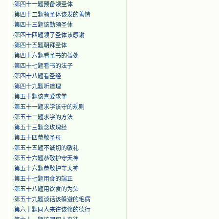
·
第四十一题预备领圣体
·
第四十二题领圣体该发的善情
·
第四十三题该勤领圣体
·
第四十四题领了圣体该感谢
·
第四十五题朝拜圣体
·
第四十六题看圣书的益处
·
第四十七题看书的法子
·
第四十八题看圣经
·
第四十九题听道理
·
第五十题该喜爱求学
·
第五十一题求学该守的规则
·
第五十二题求学的方法
·
第五十三题念玫瑰经
·
第五十四恭敬圣母
·
第五十五题不诚切的敬礼
·
第五十六题恭敬护守天神
·
第五十六题恭敬护守天神
·
第五十七题用食的端正
·
第五十八题用饮食的为头
·
第五十九题谈话该躲避的毛病
·
第六十题同人来往该修的德行