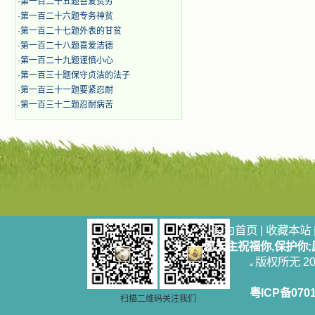
·
第一百二十五题喜爱贫穷
·
第一百二十六题专务神贫
·
第一百二十七题外表的甘贫
·
第一百二十八题喜爱洁德
·
第一百二十九题谨慎小心
·
第一百三十题保守贞洁的法子
·
第一百三十一题要紧忍耐
·
第一百三十二题忍耐病苦
设为首页
|
收藏本站
愿天主祝福你,保护你
版权所无 2006
粤ICP备070
扫描二维码关注我们