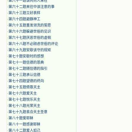
·
第六十一题该同何人来往
·
第六十二题来往中该注意的事
·
第六十三题立好表样
·
第六十四题避静神工
·
第六十五题重发领洗的誓愿
·
第六十六题躲避世俗的见识
·
第六十七题厌恶世俗的虚假
·
第六十八题不必顾虑世俗的评论
·
第六十九题安歇该守的规矩
·
第七十题安歇时的感想
·
第七十一题信德的恩典
·
第七十二题随信德的指引
·
第七十三题承认信德
·
第七十四题望德的终向
·
第七十五题倚靠天主
·
第七十六题爱天主
·
第七十七题悦乐天主
·
第七十八题光荣天主
·
第七十九题翕合天主圣意
·
第八十题爱耶稣
·
第八十一题感谢耶稣
·
第八十二题爱人如己