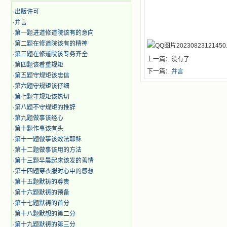
·
出版许可
·
弁言
·
第一题进道修道院该有的意向
·
第二题在修道院该有的精神
·
第三题在修道院该专务齐全
上一篇：没有了
·
第四题该看重规矩
下一篇：
弁言
·
第五题守规矩该忠信
·
第六题守规矩该仔细
·
第七题守规矩该热切
·
第八题不守规矩的推辞
·
第九题做事该经心
·
第十题作事该有头
·
第十一题做事该效法耶稣
·
第十二题做事该用的方法
·
第十三题早晨起床该发的善情
·
第十四题穿衣服时心中的感想
·
第十五题默祷的尊贵
·
第十六题默祷的预备
·
第十七题默祷的首分
·
第十八题默想的第二分
·
第十九题默祷的第三分