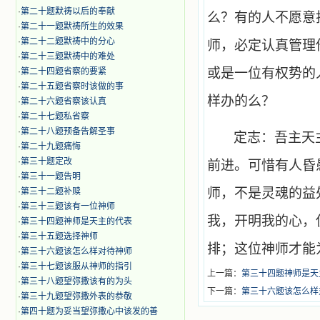
·
第二十题默祷以后的奉献
么？有的人不愿意
·
第二十一题默祷所生的效果
·
第二十二题默祷中的分心
师，必定认真管理
·
第二十三题默祷中的难处
或是一位有权势的
·
第二十四题省察的要紧
·
第二十五题省察时该做的事
样办的么？
·
第二十六题省察该认真
·
第二十七题私省察
·
第二十八题预备告解圣事
定志：吾主天
·
第二十九题痛悔
·
第三十题定改
前进。可惜有人昏
·
第三十一题告明
师，不是灵魂的益
·
第三十二题补赎
·
第三十三题该有一位神师
我，开明我的心，
·
第三十四题神师是天主的代表
·
第三十五题选择神师
排；这位神师才能
·
第三十六题该怎么样对待神师
·
第三十七题该服从神师的指引
上一篇：
第三十四题神师是天
·
第三十八题望弥撒该有的为头
下一篇：
第三十六题该怎么样
·
第三十九题望弥撒外表的恭敬
·
第四十题为妥当望弥撒心中该发的善