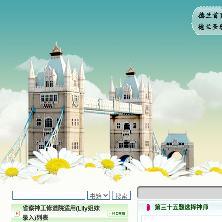
第三十五题选择神师
省察神工修道院适用(Lily姐妹
录入)列表