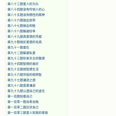
·
第八十三题爱人的为头
·
第八十四题该有怜悯人的心
·
第八十五题该有牺性的精神
·
第八十六题彼此担带
·
第八十七题彼此和睦
·
第八十八题躲避纷争
·
第八十九题真爱德的凭据
·
第九十题相反爱德的毛病
·
第九十一题爱仇
·
第九十二题躲避私爱
·
第九十三题钦崇天主的敬德
·
第九十四题智德的美好
·
第九十五题按智德生活
·
第九十六题世俗的假明智
·
第九十七题谦逊之德
·
第九十八题喜爱谦逊
·
第九十九题认透自己的虚无
·
第一百题轻看自己
·
第一百零一题自卑自贱
·
第一百零二题压伏自己
·
第一百零三题喜人知我的卑贱