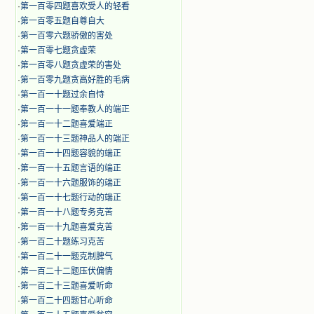
·
第一百零四题喜欢受人的轻看
·
第一百零五题自尊自大
·
第一百零六题骄傲的害处
·
第一百零七题贪虚荣
·
第一百零八题贪虚荣的害处
·
第一百零九题贪高好胜的毛病
·
第一百一十题过余自恃
·
第一百一十一题奉教人的端正
·
第一百一十二题喜爱端正
·
第一百一十三题神品人的端正
·
第一百一十四题容貌的端正
·
第一百一十五题言语的端正
·
第一百一十六题服饰的端正
·
第一百一十七题行动的端正
·
第一百一十八题专务克苦
·
第一百一十九题喜爱克苦
·
第一百二十题练习克苦
·
第一百二十一题克制脾气
·
第一百二十二题压伏偏情
·
第一百二十三题喜爱听命
·
第一百二十四题甘心听命