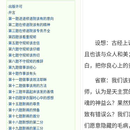
·
出版许可
·
弁言
·
第一题进道修道院该有的意向
·
第二题在修道院该有的精神
·
第三题在修道院该专务齐全
·
第四题该看重规矩
设想：古经上
·
第五题守规矩该忠信
·
第六题守规矩该仔细
且也该与众人和美
·
第七题守规矩该热切
·
第八题不守规矩的推辞
白，把你良心上的
·
第九题做事该经心
·
第十题作事该有头
省察：我们该
·
第十一题做事该效法耶稣
·
第十二题做事该用的方法
师，认为是天主赏
·
第十三题早晨起床该发的善情
·
第十四题穿衣服时心中的感想
魂的神益么？果然
·
第十五题默祷的尊贵
·
第十六题默祷的预备
致有错误么？我们
·
第十七题默祷的首分
·
第十八题默想的第二分
们愿意隐藏的毛病
·
第十九题默祷的第三分