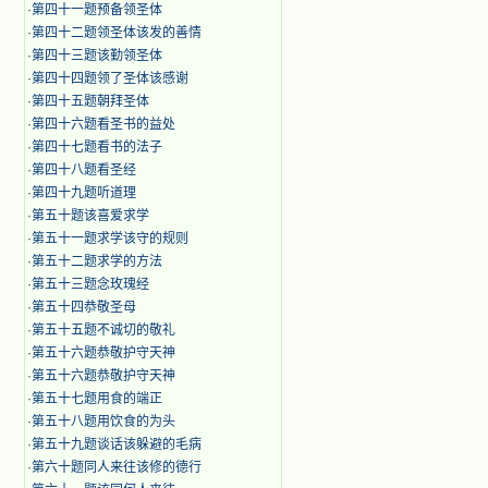
·
第四十一题预备领圣体
·
第四十二题领圣体该发的善情
·
第四十三题该勤领圣体
·
第四十四题领了圣体该感谢
·
第四十五题朝拜圣体
·
第四十六题看圣书的益处
·
第四十七题看书的法子
·
第四十八题看圣经
·
第四十九题听道理
·
第五十题该喜爱求学
·
第五十一题求学该守的规则
·
第五十二题求学的方法
·
第五十三题念玫瑰经
·
第五十四恭敬圣母
·
第五十五题不诚切的敬礼
·
第五十六题恭敬护守天神
·
第五十六题恭敬护守天神
·
第五十七题用食的端正
·
第五十八题用饮食的为头
·
第五十九题谈话该躲避的毛病
·
第六十题同人来往该修的德行