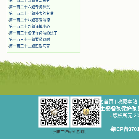
·
第一百二十五题喜爱贫穷
·
第一百二十六题专务神贫
·
第一百二十七题外表的甘贫
·
第一百二十八题喜爱洁德
·
第一百二十九题谨慎小心
·
第一百三十题保守贞洁的法子
·
第一百三十一题要紧忍耐
·
第一百三十二题忍耐病苦
设为首页
|
收藏本站
愿天主祝福你,保护你
版权所无 2006
粤ICP备070
扫描二维码关注我们