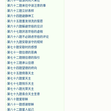
·
第六十一题该同何人来往
·
第六十二题来往中该注意的事
·
第六十三题立好表样
·
第六十四题避静神工
·
第六十五题重发领洗的誓愿
·
第六十六题躲避世俗的见识
·
第六十七题厌恶世俗的虚假
·
第六十八题不必顾虑世俗的评论
·
第六十九题安歇该守的规矩
·
第七十题安歇时的感想
·
第七十一题信德的恩典
·
第七十二题随信德的指引
·
第七十三题承认信德
·
第七十四题望德的终向
·
第七十五题倚靠天主
·
第七十六题爱天主
·
第七十七题悦乐天主
·
第七十八题光荣天主
·
第七十九题翕合天主圣意
·
第八十题爱耶稣
·
第八十一题感谢耶稣
·
第八十二题爱人如己