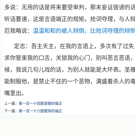
多说：无用的话是将来要受审判，那末妄证毁谤的
听话要速，这是言语端正的规矩。抢词夺理，与人
厄我略说：
温温和和的被人辩倒，比抢词夺理的辩
定志：吾主天主，在我的言语上，多次有了过失
求你管束我的口舌，关锁我的心门，别叫恶言恶语
候，我说几句儿戏的话，为别人就能是大坏表。圣
能制服他，是禁止不住的一个恶物，满盛着杀人的
嘴里出。
上一篇：
第一百一十四题容貌的端正
下一篇：
第一百一十六题服饰的端正