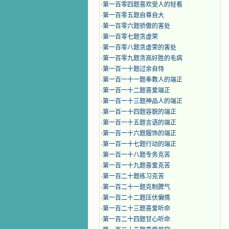
·
第一百零四题喜欢受人的轻看
·
第一百零五题自尊自大
·
第一百零六题骄傲的害处
·
第一百零七题贪虚荣
·
第一百零八题贪虚荣的害处
·
第一百零九题贪高好胜的毛病
·
第一百一十题过余自恃
·
第一百一十一题奉教人的端正
·
第一百一十二题喜爱端正
·
第一百一十三题神品人的端正
·
第一百一十四题容貌的端正
·
第一百一十五题言语的端正
·
第一百一十六题服饰的端正
·
第一百一十七题行动的端正
·
第一百一十八题专务克苦
·
第一百一十九题喜爱克苦
·
第一百二十题练习克苦
·
第一百二十一题克制脾气
·
第一百二十二题压伏偏情
·
第一百二十三题喜爱听命
·
第一百二十四题甘心听命