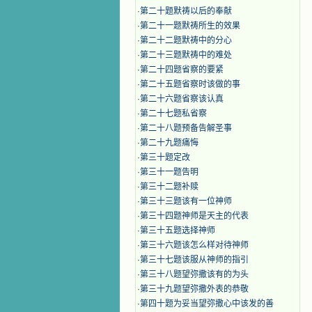
·
第二十题默祷以后的奉献
·
第二十一题默祷所生的效果
·
第二十二题默祷中的分心
·
第二十三题默祷中的难处
·
第二十四题省察的要紧
·
第二十五题省察时该做的事
·
第二十六题省察该认真
·
第二十七题私省察
·
第二十八题预备告解圣事
·
第二十九题痛悔
·
第三十题定改
·
第三十一题告明
·
第三十二题补赎
·
第三十三题该有一位神师
·
第三十四题神师是天主的代表
·
第三十五题选择神师
·
第三十六题该怎么样对待神师
·
第三十七题该服从神师的指引
·
第三十八题望弥撒该有的为头
·
第三十九题望弥撒外表的恭敬
·
第四十题为妥当望弥撒心中该发的善