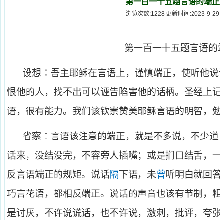
第一百一十五题言语的端正
浏览次数:1228 更新时间:2023-9-29
第一百一十五题言语的
设想∶吾主耶稣在言语上，谨慎端正，使听他说
恨他的人，找不出可以诬告陷害他的话柄。圣经上
语，很有能力。我们该钦崇赞美耶稣言语的明智，
省察∶言语该注意的端正，就是不多说，不少道
话来，没结没完，不容旁人插嘴；或是扪口结舌，
反言语端正的规矩。说话
隔
下语，未
曾
听明白就回
巧言花语，都相反端正。说话的声音也该有节制，
是讨厌，不许说谎话，也不许说，激刺，批评，夸