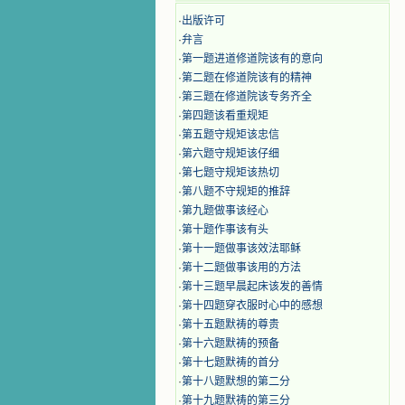
·
出版许可
·
弁言
·
第一题进道修道院该有的意向
·
第二题在修道院该有的精神
·
第三题在修道院该专务齐全
·
第四题该看重规矩
·
第五题守规矩该忠信
·
第六题守规矩该仔细
·
第七题守规矩该热切
·
第八题不守规矩的推辞
·
第九题做事该经心
·
第十题作事该有头
·
第十一题做事该效法耶稣
·
第十二题做事该用的方法
·
第十三题早晨起床该发的善情
·
第十四题穿衣服时心中的感想
·
第十五题默祷的尊贵
·
第十六题默祷的预备
·
第十七题默祷的首分
·
第十八题默想的第二分
·
第十九题默祷的第三分