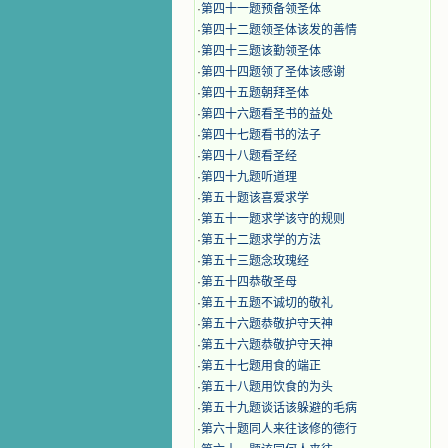
·
第四十一题预备领圣体
·
第四十二题领圣体该发的善情
·
第四十三题该勤领圣体
·
第四十四题领了圣体该感谢
·
第四十五题朝拜圣体
·
第四十六题看圣书的益处
·
第四十七题看书的法子
·
第四十八题看圣经
·
第四十九题听道理
·
第五十题该喜爱求学
·
第五十一题求学该守的规则
·
第五十二题求学的方法
·
第五十三题念玫瑰经
·
第五十四恭敬圣母
·
第五十五题不诚切的敬礼
·
第五十六题恭敬护守天神
·
第五十六题恭敬护守天神
·
第五十七题用食的端正
·
第五十八题用饮食的为头
·
第五十九题谈话该躲避的毛病
·
第六十题同人来往该修的德行