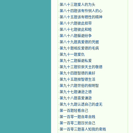
·
第八十三题爱人的为头
·
第八十四题该有怜悯人的心
·
第八十五题该有牺性的精神
·
第八十六题彼此担带
·
第八十七题彼此和睦
·
第八十八题躲避纷争
·
第八十九题真爱德的凭据
·
第九十题相反爱德的毛病
·
第九十一题爱仇
·
第九十二题躲避私爱
·
第九十三题钦崇天主的敬德
·
第九十四题智德的美好
·
第九十五题按智德生活
·
第九十六题世俗的假明智
·
第九十七题谦逊之德
·
第九十八题喜爱谦逊
·
第九十九题认透自己的虚无
·
第一百题轻看自己
·
第一百零一题自卑自贱
·
第一百零二题压伏自己
·
第一百零三题喜人知我的卑贱