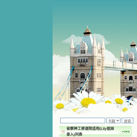
省察神工修道院适用(Lily姐妹
录入)列表