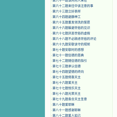
·
第六十一题该同何人来往
·
第六十二题来往中该注意的事
·
第六十三题立好表样
·
第六十四题避静神工
·
第六十五题重发领洗的誓愿
·
第六十六题躲避世俗的见识
·
第六十七题厌恶世俗的虚假
·
第六十八题不必顾虑世俗的评论
·
第六十九题安歇该守的规矩
·
第七十题安歇时的感想
·
第七十一题信德的恩典
·
第七十二题随信德的指引
·
第七十三题承认信德
·
第七十四题望德的终向
·
第七十五题倚靠天主
·
第七十六题爱天主
·
第七十七题悦乐天主
·
第七十八题光荣天主
·
第七十九题翕合天主圣意
·
第八十题爱耶稣
·
第八十一题感谢耶稣
·
第八十二题爱人如己