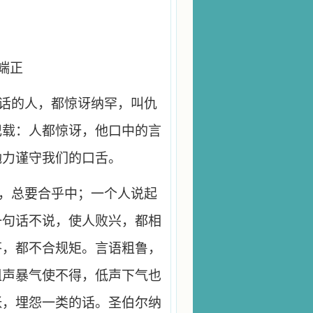
端正
话的人，都惊讶纳罕，叫仇
记载：人都惊讶，他口中的言
勉力谨守我们的口舌。
，总要合乎中；一个人说起
一句话不说，使人败兴，都相
答，都不合规矩。言语粗鲁，
粗声暴气使不得，低声下气也
张，埋怨一类的话。圣伯尔纳