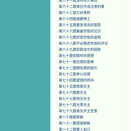
·
第六十一题该同何人来往
·
第六十二题来往中该注意的事
·
第六十三题立好表样
·
第六十四题避静神工
·
第六十五题重发领洗的誓愿
·
第六十六题躲避世俗的见识
·
第六十七题厌恶世俗的虚假
·
第六十八题不必顾虑世俗的评论
·
第六十九题安歇该守的规矩
·
第七十题安歇时的感想
·
第七十一题信德的恩典
·
第七十二题随信德的指引
·
第七十三题承认信德
·
第七十四题望德的终向
·
第七十五题倚靠天主
·
第七十六题爱天主
·
第七十七题悦乐天主
·
第七十八题光荣天主
·
第七十九题翕合天主圣意
·
第八十题爱耶稣
·
第八十一题感谢耶稣
·
第八十二题爱人如己