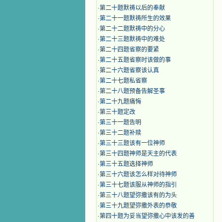
·
第二十题默祷以后的奉献
·
第二十一题默祷所生的效果
·
第二十二题默祷中的分心
·
第二十三题默祷中的难处
·
第二十四题省察的要紧
·
第二十五题省察时该做的事
·
第二十六题省察该认真
·
第二十七题私省察
·
第二十八题预备告解圣事
·
第二十九题痛悔
·
第三十题定改
·
第三十一题告明
·
第三十二题补赎
·
第三十三题该有一位神师
·
第三十四题神师是天主的代表
·
第三十五题选择神师
·
第三十六题该怎么样对待神师
·
第三十七题该服从神师的指引
·
第三十八题望弥撒该有的为头
·
第三十九题望弥撒外表的恭敬
·
第四十题为妥当望弥撒心中该发的善