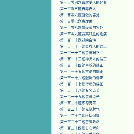
·
第一百零四题喜欢受人的轻看
·
第一百零五题自尊自大
·
第一百零六题骄傲的害处
·
第一百零七题贪虚荣
·
第一百零八题贪虚荣的害处
·
第一百零九题贪高好胜的毛病
·
第一百一十题过余自恃
·
第一百一十一题奉教人的端正
·
第一百一十二题喜爱端正
·
第一百一十三题神品人的端正
·
第一百一十四题容貌的端正
·
第一百一十五题言语的端正
·
第一百一十六题服饰的端正
·
第一百一十七题行动的端正
·
第一百一十八题专务克苦
·
第一百一十九题喜爱克苦
·
第一百二十题练习克苦
·
第一百二十一题克制脾气
·
第一百二十二题压伏偏情
·
第一百二十三题喜爱听命
·
第一百二十四题甘心听命