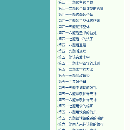
·
第四十一题预备领圣体
·
第四十二题领圣体该发的善情
·
第四十三题该勤领圣体
·
第四十四题领了圣体该感谢
·
第四十五题朝拜圣体
·
第四十六题看圣书的益处
·
第四十七题看书的法子
·
第四十八题看圣经
·
第四十九题听道理
·
第五十题该喜爱求学
·
第五十一题求学该守的规则
·
第五十二题求学的方法
·
第五十三题念玫瑰经
·
第五十四恭敬圣母
·
第五十五题不诚切的敬礼
·
第五十六题恭敬护守天神
·
第五十六题恭敬护守天神
·
第五十七题用食的端正
·
第五十八题用饮食的为头
·
第五十九题谈话该躲避的毛病
·
第六十题同人来往该修的德行