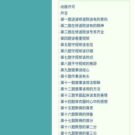
·
出版许可
·
弁言
·
第一题进道修道院该有的意向
·
第二题在修道院该有的精神
·
第三题在修道院该专务齐全
·
第四题该看重规矩
·
第五题守规矩该忠信
·
第六题守规矩该仔细
·
第七题守规矩该热切
·
第八题不守规矩的推辞
·
第九题做事该经心
·
第十题作事该有头
·
第十一题做事该效法耶稣
·
第十二题做事该用的方法
·
第十三题早晨起床该发的善情
·
第十四题穿衣服时心中的感想
·
第十五题默祷的尊贵
·
第十六题默祷的预备
·
第十七题默祷的首分
·
第十八题默想的第二分
·
第十九题默祷的第三分