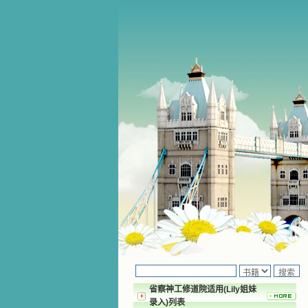
省察神工修道院适用(Lily姐妹
录入)列表