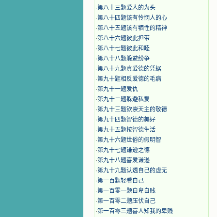
·
第八十三题爱人的为头
·
第八十四题该有怜悯人的心
·
第八十五题该有牺性的精神
·
第八十六题彼此担带
·
第八十七题彼此和睦
·
第八十八题躲避纷争
·
第八十九题真爱德的凭据
·
第九十题相反爱德的毛病
·
第九十一题爱仇
·
第九十二题躲避私爱
·
第九十三题钦崇天主的敬德
·
第九十四题智德的美好
·
第九十五题按智德生活
·
第九十六题世俗的假明智
·
第九十七题谦逊之德
·
第九十八题喜爱谦逊
·
第九十九题认透自己的虚无
·
第一百题轻看自己
·
第一百零一题自卑自贱
·
第一百零二题压伏自己
·
第一百零三题喜人知我的卑贱