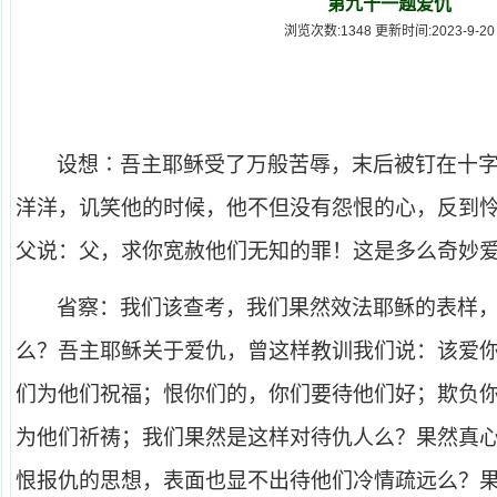
第九十一题爱仇
浏览次数:1348 更新时间:2023-9-20
设想∶吾主耶稣受了万般苦辱，末后被钉在十
洋洋，讥笑他的时候，他不但没有怨恨的心，反到
父说：父，求你宽赦他们无知的罪！这是多么奇妙
省察：我们该查考，我们果然效法耶稣的表样
么？吾主耶稣关于爱仇，曾这样教训我们说：该爱
们为他们祝福；恨你们的，你们要待他们好；欺负
为他们祈祷；我们果然是这样对待仇人么？果然真
恨报仇的思想，表面也显不出待他们冷情疏远么？