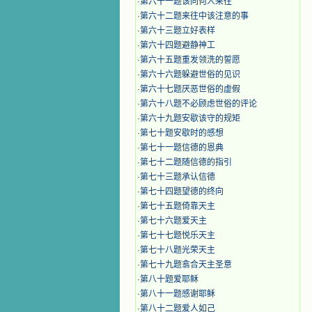
·
第六十一题该同何人来往
·
第六十二题来往中该注意的事
·
第六十三题立好表样
·
第六十四题避静神工
·
第六十五题重发领洗的誓愿
·
第六十六题躲避世俗的见识
·
第六十七题厌恶世俗的虚假
·
第六十八题不必顾虑世俗的评论
·
第六十九题安歇该守的规矩
·
第七十题安歇时的感想
·
第七十一题信德的恩典
·
第七十二题随信德的指引
·
第七十三题承认信德
·
第七十四题望德的终向
·
第七十五题倚靠天主
·
第七十六题爱天主
·
第七十七题悦乐天主
·
第七十八题光荣天主
·
第七十九题翕合天主圣意
·
第八十题爱耶稣
·
第八十一题感谢耶稣
·
第八十二题爱人如己