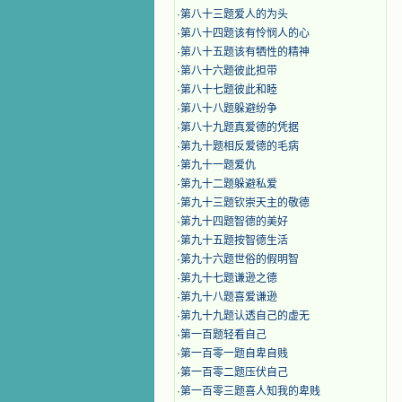
·
第八十三题爱人的为头
·
第八十四题该有怜悯人的心
·
第八十五题该有牺性的精神
·
第八十六题彼此担带
·
第八十七题彼此和睦
·
第八十八题躲避纷争
·
第八十九题真爱德的凭据
·
第九十题相反爱德的毛病
·
第九十一题爱仇
·
第九十二题躲避私爱
·
第九十三题钦崇天主的敬德
·
第九十四题智德的美好
·
第九十五题按智德生活
·
第九十六题世俗的假明智
·
第九十七题谦逊之德
·
第九十八题喜爱谦逊
·
第九十九题认透自己的虚无
·
第一百题轻看自己
·
第一百零一题自卑自贱
·
第一百零二题压伏自己
·
第一百零三题喜人知我的卑贱