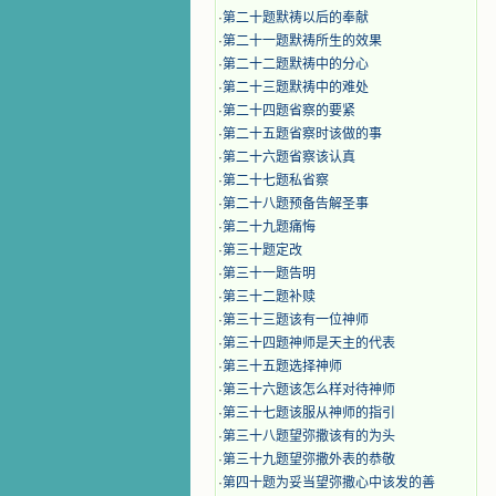
·
第二十题默祷以后的奉献
·
第二十一题默祷所生的效果
·
第二十二题默祷中的分心
·
第二十三题默祷中的难处
·
第二十四题省察的要紧
·
第二十五题省察时该做的事
·
第二十六题省察该认真
·
第二十七题私省察
·
第二十八题预备告解圣事
·
第二十九题痛悔
·
第三十题定改
·
第三十一题告明
·
第三十二题补赎
·
第三十三题该有一位神师
·
第三十四题神师是天主的代表
·
第三十五题选择神师
·
第三十六题该怎么样对待神师
·
第三十七题该服从神师的指引
·
第三十八题望弥撒该有的为头
·
第三十九题望弥撒外表的恭敬
·
第四十题为妥当望弥撒心中该发的善