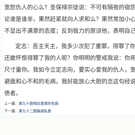
宽恕仇人的心么？圣保禄宗徒说：不可有隔夜的宿
论谁是谁非，果然赶紧就向人求和么？果然常加小
不显出不满意的态度；反到极力的原谅他，表明自
定志：吾主天主，我多少次犯了重罪，得罪了
还敢怀恨得罪了我的人呢？你明明的警戒我说：你
尺寸量你。我如今立定志向，要实心爱我的仇人，
避面和心不和的毛病。我好能放心大胆的念这句经
债者。
上一篇：
第九十题相反爱德的毛病
下一篇：
第九十二题躲避私爱