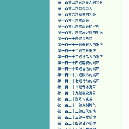
·
第一百零四题喜欢受人的轻看
·
第一百零五题自尊自大
·
第一百零六题骄傲的害处
·
第一百零七题贪虚荣
·
第一百零八题贪虚荣的害处
·
第一百零九题贪高好胜的毛病
·
第一百一十题过余自恃
·
第一百一十一题奉教人的端正
·
第一百一十二题喜爱端正
·
第一百一十三题神品人的端正
·
第一百一十四题容貌的端正
·
第一百一十五题言语的端正
·
第一百一十六题服饰的端正
·
第一百一十七题行动的端正
·
第一百一十八题专务克苦
·
第一百一十九题喜爱克苦
·
第一百二十题练习克苦
·
第一百二十一题克制脾气
·
第一百二十二题压伏偏情
·
第一百二十三题喜爱听命
·
第一百二十四题甘心听命