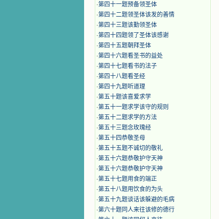
·
第四十一题预备领圣体
·
第四十二题领圣体该发的善情
·
第四十三题该勤领圣体
·
第四十四题领了圣体该感谢
·
第四十五题朝拜圣体
·
第四十六题看圣书的益处
·
第四十七题看书的法子
·
第四十八题看圣经
·
第四十九题听道理
·
第五十题该喜爱求学
·
第五十一题求学该守的规则
·
第五十二题求学的方法
·
第五十三题念玫瑰经
·
第五十四恭敬圣母
·
第五十五题不诚切的敬礼
·
第五十六题恭敬护守天神
·
第五十六题恭敬护守天神
·
第五十七题用食的端正
·
第五十八题用饮食的为头
·
第五十九题谈话该躲避的毛病
·
第六十题同人来往该修的德行