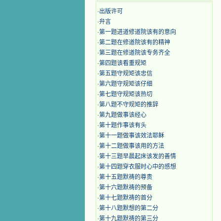
·
出版许可
·
弁言
·
第一题进道修道院该有的意向
·
第二题在修道院该有的精神
·
第三题在修道院该专务齐全
·
第四题该看重规矩
·
第五题守规矩该忠信
·
第六题守规矩该仔细
·
第七题守规矩该热切
·
第八题不守规矩的推辞
·
第九题做事该经心
·
第十题作事该有头
·
第十一题做事该效法耶稣
·
第十二题做事该用的方法
·
第十三题早晨起床该发的善情
·
第十四题穿衣服时心中的感想
·
第十五题默祷的尊贵
·
第十六题默祷的预备
·
第十七题默祷的首分
·
第十八题默想的第二分
·
第十九题默祷的第三分