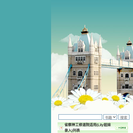
省察神工修道院适用(Lily姐妹
录入)列表