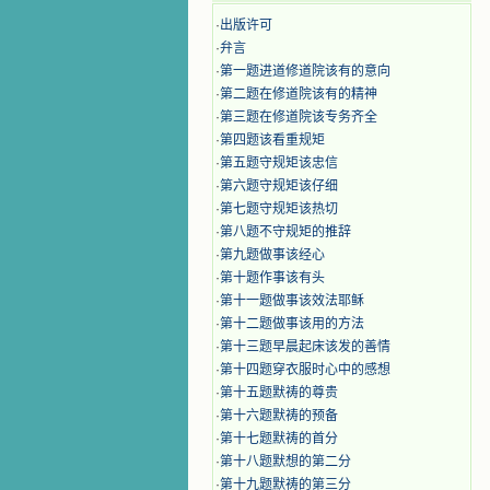
·
出版许可
·
弁言
·
第一题进道修道院该有的意向
·
第二题在修道院该有的精神
·
第三题在修道院该专务齐全
·
第四题该看重规矩
·
第五题守规矩该忠信
·
第六题守规矩该仔细
·
第七题守规矩该热切
·
第八题不守规矩的推辞
·
第九题做事该经心
·
第十题作事该有头
·
第十一题做事该效法耶稣
·
第十二题做事该用的方法
·
第十三题早晨起床该发的善情
·
第十四题穿衣服时心中的感想
·
第十五题默祷的尊贵
·
第十六题默祷的预备
·
第十七题默祷的首分
·
第十八题默想的第二分
·
第十九题默祷的第三分