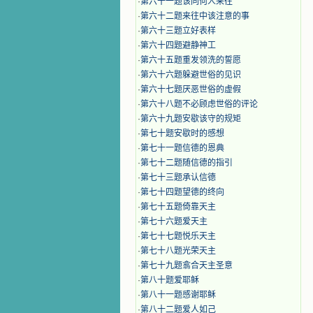
·
第六十一题该同何人来往
·
第六十二题来往中该注意的事
·
第六十三题立好表样
·
第六十四题避静神工
·
第六十五题重发领洗的誓愿
·
第六十六题躲避世俗的见识
·
第六十七题厌恶世俗的虚假
·
第六十八题不必顾虑世俗的评论
·
第六十九题安歇该守的规矩
·
第七十题安歇时的感想
·
第七十一题信德的恩典
·
第七十二题随信德的指引
·
第七十三题承认信德
·
第七十四题望德的终向
·
第七十五题倚靠天主
·
第七十六题爱天主
·
第七十七题悦乐天主
·
第七十八题光荣天主
·
第七十九题翕合天主圣意
·
第八十题爱耶稣
·
第八十一题感谢耶稣
·
第八十二题爱人如己