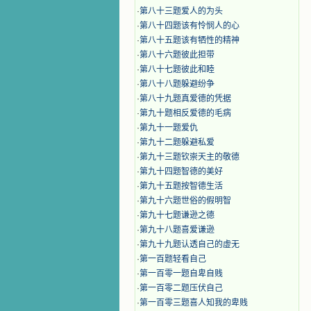
·
第八十三题爱人的为头
·
第八十四题该有怜悯人的心
·
第八十五题该有牺性的精神
·
第八十六题彼此担带
·
第八十七题彼此和睦
·
第八十八题躲避纷争
·
第八十九题真爱德的凭据
·
第九十题相反爱德的毛病
·
第九十一题爱仇
·
第九十二题躲避私爱
·
第九十三题钦崇天主的敬德
·
第九十四题智德的美好
·
第九十五题按智德生活
·
第九十六题世俗的假明智
·
第九十七题谦逊之德
·
第九十八题喜爱谦逊
·
第九十九题认透自己的虚无
·
第一百题轻看自己
·
第一百零一题自卑自贱
·
第一百零二题压伏自己
·
第一百零三题喜人知我的卑贱