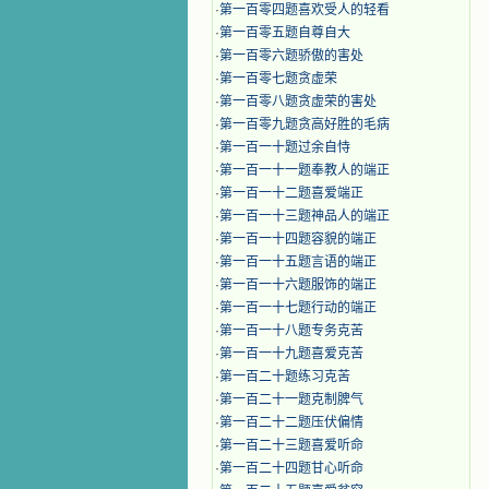
·
第一百零四题喜欢受人的轻看
·
第一百零五题自尊自大
·
第一百零六题骄傲的害处
·
第一百零七题贪虚荣
·
第一百零八题贪虚荣的害处
·
第一百零九题贪高好胜的毛病
·
第一百一十题过余自恃
·
第一百一十一题奉教人的端正
·
第一百一十二题喜爱端正
·
第一百一十三题神品人的端正
·
第一百一十四题容貌的端正
·
第一百一十五题言语的端正
·
第一百一十六题服饰的端正
·
第一百一十七题行动的端正
·
第一百一十八题专务克苦
·
第一百一十九题喜爱克苦
·
第一百二十题练习克苦
·
第一百二十一题克制脾气
·
第一百二十二题压伏偏情
·
第一百二十三题喜爱听命
·
第一百二十四题甘心听命