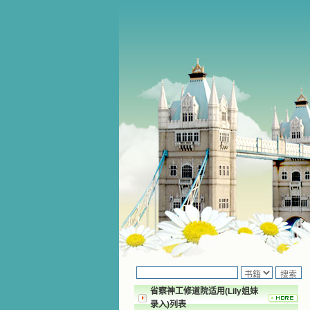
省察神工修道院适用(Lily姐妹
录入)列表