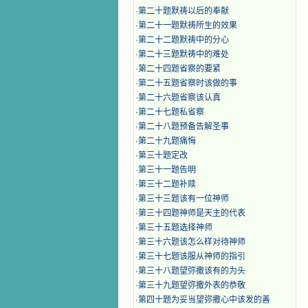
·
第二十题默祷以后的奉献
·
第二十一题默祷所生的效果
·
第二十二题默祷中的分心
·
第二十三题默祷中的难处
·
第二十四题省察的要紧
·
第二十五题省察时该做的事
·
第二十六题省察该认真
·
第二十七题私省察
·
第二十八题预备告解圣事
·
第二十九题痛悔
·
第三十题定改
·
第三十一题告明
·
第三十二题补赎
·
第三十三题该有一位神师
·
第三十四题神师是天主的代表
·
第三十五题选择神师
·
第三十六题该怎么样对待神师
·
第三十七题该服从神师的指引
·
第三十八题望弥撒该有的为头
·
第三十九题望弥撒外表的恭敬
·
第四十题为妥当望弥撒心中该发的善