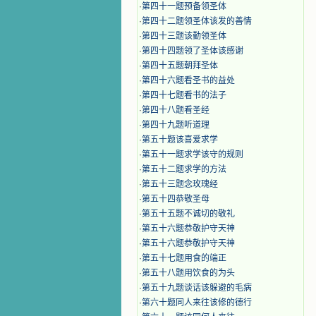
·
第四十一题预备领圣体
·
第四十二题领圣体该发的善情
·
第四十三题该勤领圣体
·
第四十四题领了圣体该感谢
·
第四十五题朝拜圣体
·
第四十六题看圣书的益处
·
第四十七题看书的法子
·
第四十八题看圣经
·
第四十九题听道理
·
第五十题该喜爱求学
·
第五十一题求学该守的规则
·
第五十二题求学的方法
·
第五十三题念玫瑰经
·
第五十四恭敬圣母
·
第五十五题不诚切的敬礼
·
第五十六题恭敬护守天神
·
第五十六题恭敬护守天神
·
第五十七题用食的端正
·
第五十八题用饮食的为头
·
第五十九题谈话该躲避的毛病
·
第六十题同人来往该修的德行