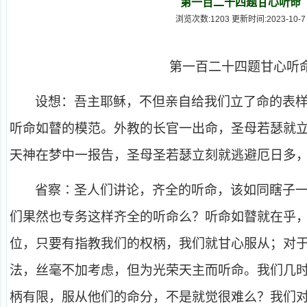
第一百二十四题甘心听命
浏览次数:1203 更新时间:2023-10-7
第一百二十四题甘心听
设想：吾主耶稣，不但亲自给我们立了命的表
听命如瞽的模范。外教的长官一出命，圣母若瑟就
天神在梦中一报告，圣母圣若瑟立刻就逃避厄日多
省察∶圣人们讲论，齐全的听命，该如同瞎子
们果然也专务这样齐全的听命么？听命如瞽就在乎
位，只要有指教我们的权柄，我们就甘心服从；对
法，丝毫不加考虑，但为光荣天主而听命。我们几
柄有限，服从他们的命分，不是就觉很难么？我们