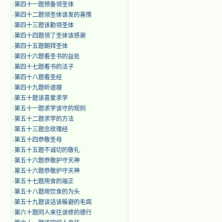
·
第四十一题预备领圣体
·
第四十二题领圣体该发的善情
·
第四十三题该勤领圣体
·
第四十四题领了圣体该感谢
·
第四十五题朝拜圣体
·
第四十六题看圣书的益处
·
第四十七题看书的法子
·
第四十八题看圣经
·
第四十九题听道理
·
第五十题该喜爱求学
·
第五十一题求学该守的规则
·
第五十二题求学的方法
·
第五十三题念玫瑰经
·
第五十四恭敬圣母
·
第五十五题不诚切的敬礼
·
第五十六题恭敬护守天神
·
第五十六题恭敬护守天神
·
第五十七题用食的端正
·
第五十八题用饮食的为头
·
第五十九题谈话该躲避的毛病
·
第六十题同人来往该修的德行