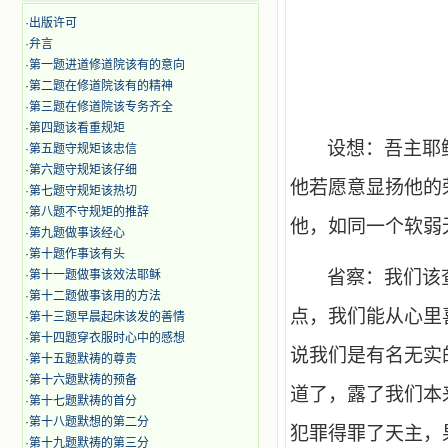
·
出版许可
·
弁言
·
第一题进道修道院该有的意向
·
第二题在修道院该有的精神
·
第三题在修道院该专务齐全
·
第四题该看重规矩
设想：吾主耶
·
第五题守规矩该忠信
·
第六题守规矩该仔细
他若愿意显扬他的
·
第七题守规矩该热切
·
第八题不守规矩的推辞
他，如同一个软弱
·
第九题做事该经心
·
第十题作事该有头
省察：我们该
·
第十一题做事该效法耶稣
·
第十二题做事该用的方法
点，我们能从心里
·
第十三题早晨起床该发的善情
·
第十四题穿衣服时心中的感想
说我们是有名无实
·
第十五题默祷的尊贵
·
第十六题默祷的预备
道了，露了我们本
·
第十七题默祷的首分
·
第十八题默想的第二分
犯罪得罪了天主，
·
第十九题默祷的第三分