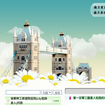
第一百零三题喜人知我的
省察神工修道院适用(Lily姐妹
录入)列表