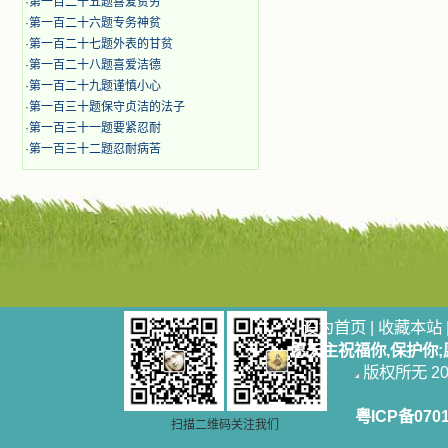
·
第一百二十五题喜爱贫穷
·
第一百二十六题专务神贫
·
第一百二十七题外表的甘贫
·
第一百二十八题喜爱洁德
·
第一百二十九题谨慎小心
·
第一百三十题保守贞洁的法子
·
第一百三十一题要紧忍耐
·
第一百三十二题忍耐病苦
设为首页
|
收藏本站
愿天主祝福你,保护你
版权所无 2006
粤ICP备070
扫描二维码关注我们