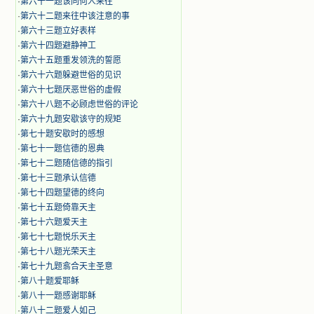
·
第六十一题该同何人来往
·
第六十二题来往中该注意的事
·
第六十三题立好表样
·
第六十四题避静神工
·
第六十五题重发领洗的誓愿
·
第六十六题躲避世俗的见识
·
第六十七题厌恶世俗的虚假
·
第六十八题不必顾虑世俗的评论
·
第六十九题安歇该守的规矩
·
第七十题安歇时的感想
·
第七十一题信德的恩典
·
第七十二题随信德的指引
·
第七十三题承认信德
·
第七十四题望德的终向
·
第七十五题倚靠天主
·
第七十六题爱天主
·
第七十七题悦乐天主
·
第七十八题光荣天主
·
第七十九题翕合天主圣意
·
第八十题爱耶稣
·
第八十一题感谢耶稣
·
第八十二题爱人如己