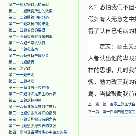
·
第二十题默祷以后的奉献
么？恐怕我们不但
·
第二十一题默祷所生的效果
·
第二十二题默祷中的分心
假如有人无意之中
·
第二十三题默祷中的难处
得了认自己毛病的
·
第二十四题省察的要紧
·
第二十五题省察时该做的事
·
第二十六题省察该认真
定志：吾主天
·
第二十七题私省察
·
第二十八题预备告解圣事
人都认出他的卑贱
·
第二十九题痛悔
·
第三十题定改
样的思想，几时我
·
第三十一题告明
愧，勉力改正我的
·
第三十二题补赎
·
第三十三题该有一位神师
弱，当做鼓励我前
·
第三十四题神师是天主的代表
·
第三十五题选择神师
上一篇：
第一百零二题压伏自
·
第三十六题该怎么样对待神师
下一篇：
第一百零四题喜欢受
·
第三十七题该服从神师的指引
·
第三十八题望弥撒该有的为头
·
第三十九题望弥撒外表的恭敬
·
第四十题为妥当望弥撒心中该发的善