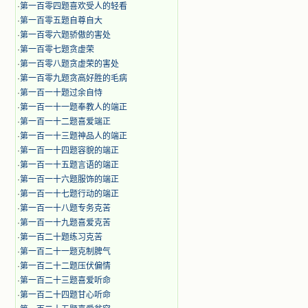
·
第一百零四题喜欢受人的轻看
·
第一百零五题自尊自大
·
第一百零六题骄傲的害处
·
第一百零七题贪虚荣
·
第一百零八题贪虚荣的害处
·
第一百零九题贪高好胜的毛病
·
第一百一十题过余自恃
·
第一百一十一题奉教人的端正
·
第一百一十二题喜爱端正
·
第一百一十三题神品人的端正
·
第一百一十四题容貌的端正
·
第一百一十五题言语的端正
·
第一百一十六题服饰的端正
·
第一百一十七题行动的端正
·
第一百一十八题专务克苦
·
第一百一十九题喜爱克苦
·
第一百二十题练习克苦
·
第一百二十一题克制脾气
·
第一百二十二题压伏偏情
·
第一百二十三题喜爱听命
·
第一百二十四题甘心听命