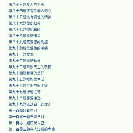
·
第八十三题爱人的为头
·
第八十四题该有怜悯人的心
·
第八十五题该有牺性的精神
·
第八十六题彼此担带
·
第八十七题彼此和睦
·
第八十八题躲避纷争
·
第八十九题真爱德的凭据
·
第九十题相反爱德的毛病
·
第九十一题爱仇
·
第九十二题躲避私爱
·
第九十三题钦崇天主的敬德
·
第九十四题智德的美好
·
第九十五题按智德生活
·
第九十六题世俗的假明智
·
第九十七题谦逊之德
·
第九十八题喜爱谦逊
·
第九十九题认透自己的虚无
·
第一百题轻看自己
·
第一百零一题自卑自贱
·
第一百零二题压伏自己
·
第一百零三题喜人知我的卑贱