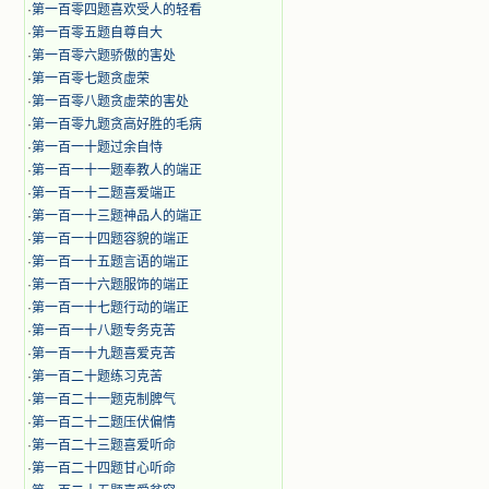
·
第一百零四题喜欢受人的轻看
·
第一百零五题自尊自大
·
第一百零六题骄傲的害处
·
第一百零七题贪虚荣
·
第一百零八题贪虚荣的害处
·
第一百零九题贪高好胜的毛病
·
第一百一十题过余自恃
·
第一百一十一题奉教人的端正
·
第一百一十二题喜爱端正
·
第一百一十三题神品人的端正
·
第一百一十四题容貌的端正
·
第一百一十五题言语的端正
·
第一百一十六题服饰的端正
·
第一百一十七题行动的端正
·
第一百一十八题专务克苦
·
第一百一十九题喜爱克苦
·
第一百二十题练习克苦
·
第一百二十一题克制脾气
·
第一百二十二题压伏偏情
·
第一百二十三题喜爱听命
·
第一百二十四题甘心听命