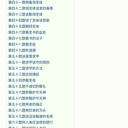
·
第四十一题预备领圣体
·
第四十二题领圣体该发的善情
·
第四十三题该勤领圣体
·
第四十四题领了圣体该感谢
·
第四十五题朝拜圣体
·
第四十六题看圣书的益处
·
第四十七题看书的法子
·
第四十八题看圣经
·
第四十九题听道理
·
第五十题该喜爱求学
·
第五十一题求学该守的规则
·
第五十二题求学的方法
·
第五十三题念玫瑰经
·
第五十四恭敬圣母
·
第五十五题不诚切的敬礼
·
第五十六题恭敬护守天神
·
第五十六题恭敬护守天神
·
第五十七题用食的端正
·
第五十八题用饮食的为头
·
第五十九题谈话该躲避的毛病
·
第六十题同人来往该修的德行