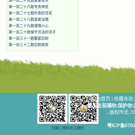
·
第一百二十五题喜爱贫穷
·
第一百二十六题专务神贫
·
第一百二十七题外表的甘贫
·
第一百二十八题喜爱洁德
·
第一百二十九题谨慎小心
·
第一百三十题保守贞洁的法子
·
第一百三十一题要紧忍耐
·
第一百三十二题忍耐病苦
设为首页
|
收藏本站
愿天主祝福你,保护你
版权所无 2006
粤ICP备070
扫描二维码关注我们