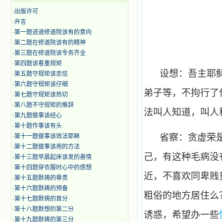
·
出版许可
·
弁言
·
第一题进道修道院该有的意向
·
第二题在修道院该有的精神
·
第三题在修道院该专务齐全
·
第四题该看重规矩
设想：吾主耶
·
第五题守规矩该忠信
·
第六题守规矩该仔细
弟子等，不拘行了
·
第七题守规矩该热切
·
第八题不守规矩的推辞
法叫人知道，叫人
·
第九题做事该经心
·
第十题作事该有头
省察：贪虚荣
·
第十一题做事该效法耶稣
·
第十二题做事该用的方法
己，有这种毛病没
·
第十三题早晨起床该发的善情
·
第十四题穿衣服时心中的感想
近，不喜欢同卑贱
·
第十五题默祷的尊贵
·
第十六题默祷的预备
粗俗的地方居住么
·
第十七题默祷的首分
·
第十八题默想的第二分
诱惑，希望办一些
·
第十九题默祷的第三分