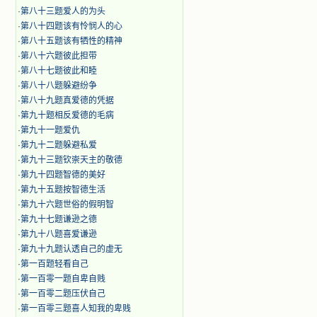
·
第八十三题爱人的为头
·
第八十四题该有怜悯人的心
·
第八十五题该有牺性的精神
·
第八十六题彼此担带
·
第八十七题彼此和睦
·
第八十八题躲避纷争
·
第八十九题真爱德的凭据
·
第九十题相反爱德的毛病
·
第九十一题爱仇
·
第九十二题躲避私爱
·
第九十三题钦崇天主的敬德
·
第九十四题智德的美好
·
第九十五题按智德生活
·
第九十六题世俗的假明智
·
第九十七题谦逊之德
·
第九十八题喜爱谦逊
·
第九十九题认透自己的虚无
·
第一百题轻看自己
·
第一百零一题自卑自贱
·
第一百零二题压伏自己
·
第一百零三题喜人知我的卑贱