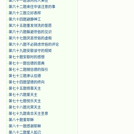
·
第六十一题该同何人来往
·
第六十二题来往中该注意的事
·
第六十三题立好表样
·
第六十四题避静神工
·
第六十五题重发领洗的誓愿
·
第六十六题躲避世俗的见识
·
第六十七题厌恶世俗的虚假
·
第六十八题不必顾虑世俗的评论
·
第六十九题安歇该守的规矩
·
第七十题安歇时的感想
·
第七十一题信德的恩典
·
第七十二题随信德的指引
·
第七十三题承认信德
·
第七十四题望德的终向
·
第七十五题倚靠天主
·
第七十六题爱天主
·
第七十七题悦乐天主
·
第七十八题光荣天主
·
第七十九题翕合天主圣意
·
第八十题爱耶稣
·
第八十一题感谢耶稣
·
第八十二题爱人如己