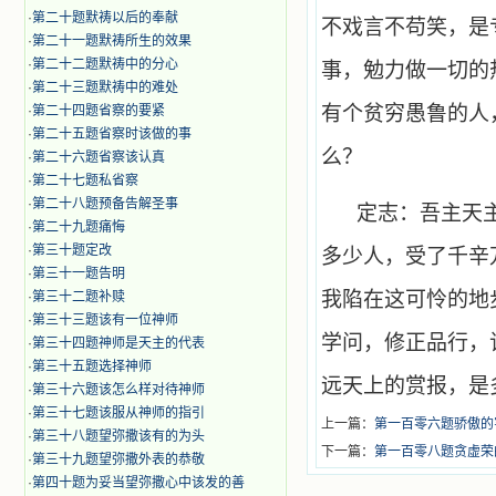
·
第二十题默祷以后的奉献
不戏言不苟笑，是
·
第二十一题默祷所生的效果
·
第二十二题默祷中的分心
事，勉力做一切的
·
第二十三题默祷中的难处
有个贫穷愚鲁的人
·
第二十四题省察的要紧
·
第二十五题省察时该做的事
么？
·
第二十六题省察该认真
·
第二十七题私省察
·
第二十八题预备告解圣事
定志：吾主天
·
第二十九题痛悔
·
第三十题定改
多少人，受了千辛
·
第三十一题告明
我陷在这可怜的地
·
第三十二题补赎
·
第三十三题该有一位神师
学问，修正品行，
·
第三十四题神师是天主的代表
·
第三十五题选择神师
远天上的赏报，是
·
第三十六题该怎么样对待神师
·
第三十七题该服从神师的指引
上一篇：
第一百零六题骄傲的
·
第三十八题望弥撒该有的为头
下一篇：
第一百零八题贪虚荣
·
第三十九题望弥撒外表的恭敬
·
第四十题为妥当望弥撒心中该发的善