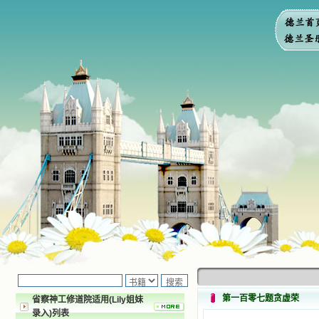
第一百零七题贪虚荣
省察神工修道院适用(Lily姐妹
录入)列表