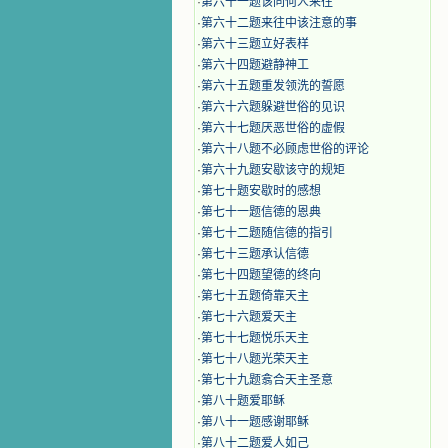
·
第六十一题该同何人来往
·
第六十二题来往中该注意的事
·
第六十三题立好表样
·
第六十四题避静神工
·
第六十五题重发领洗的誓愿
·
第六十六题躲避世俗的见识
·
第六十七题厌恶世俗的虚假
·
第六十八题不必顾虑世俗的评论
·
第六十九题安歇该守的规矩
·
第七十题安歇时的感想
·
第七十一题信德的恩典
·
第七十二题随信德的指引
·
第七十三题承认信德
·
第七十四题望德的终向
·
第七十五题倚靠天主
·
第七十六题爱天主
·
第七十七题悦乐天主
·
第七十八题光荣天主
·
第七十九题翕合天主圣意
·
第八十题爱耶稣
·
第八十一题感谢耶稣
·
第八十二题爱人如己