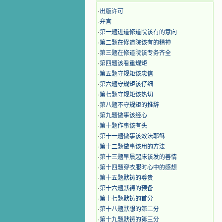
·
出版许可
·
弁言
·
第一题进道修道院该有的意向
·
第二题在修道院该有的精神
·
第三题在修道院该专务齐全
·
第四题该看重规矩
·
第五题守规矩该忠信
·
第六题守规矩该仔细
·
第七题守规矩该热切
·
第八题不守规矩的推辞
·
第九题做事该经心
·
第十题作事该有头
·
第十一题做事该效法耶稣
·
第十二题做事该用的方法
·
第十三题早晨起床该发的善情
·
第十四题穿衣服时心中的感想
·
第十五题默祷的尊贵
·
第十六题默祷的预备
·
第十七题默祷的首分
·
第十八题默想的第二分
·
第十九题默祷的第三分