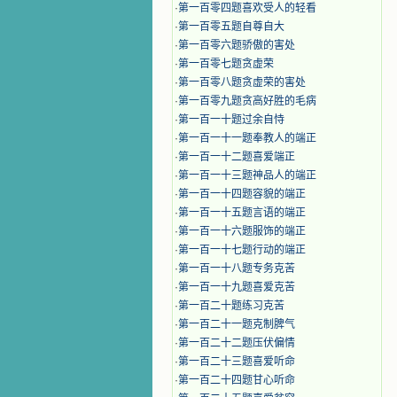
·
第一百零四题喜欢受人的轻看
·
第一百零五题自尊自大
·
第一百零六题骄傲的害处
·
第一百零七题贪虚荣
·
第一百零八题贪虚荣的害处
·
第一百零九题贪高好胜的毛病
·
第一百一十题过余自恃
·
第一百一十一题奉教人的端正
·
第一百一十二题喜爱端正
·
第一百一十三题神品人的端正
·
第一百一十四题容貌的端正
·
第一百一十五题言语的端正
·
第一百一十六题服饰的端正
·
第一百一十七题行动的端正
·
第一百一十八题专务克苦
·
第一百一十九题喜爱克苦
·
第一百二十题练习克苦
·
第一百二十一题克制脾气
·
第一百二十二题压伏偏情
·
第一百二十三题喜爱听命
·
第一百二十四题甘心听命