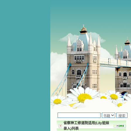
省察神工修道院适用(Lily姐妹
录入)列表