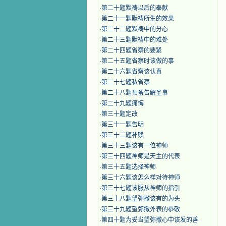
·
第二十题默祷以后的奉献
·
第二十一题默祷所生的效果
·
第二十二题默祷中的分心
·
第二十三题默祷中的难处
·
第二十四题省察的要紧
·
第二十五题省察时该做的事
·
第二十六题省察该认真
·
第二十七题私省察
·
第二十八题预备告解圣事
·
第二十九题痛悔
·
第三十题定改
·
第三十一题告明
·
第三十二题补赎
·
第三十三题该有一位神师
·
第三十四题神师是天主的代表
·
第三十五题选择神师
·
第三十六题该怎么样对待神师
·
第三十七题该服从神师的指引
·
第三十八题望弥撒该有的为头
·
第三十九题望弥撒外表的恭敬
·
第四十题为妥当望弥撒心中该发的善