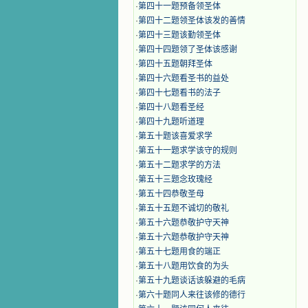
·
第四十一题预备领圣体
·
第四十二题领圣体该发的善情
·
第四十三题该勤领圣体
·
第四十四题领了圣体该感谢
·
第四十五题朝拜圣体
·
第四十六题看圣书的益处
·
第四十七题看书的法子
·
第四十八题看圣经
·
第四十九题听道理
·
第五十题该喜爱求学
·
第五十一题求学该守的规则
·
第五十二题求学的方法
·
第五十三题念玫瑰经
·
第五十四恭敬圣母
·
第五十五题不诚切的敬礼
·
第五十六题恭敬护守天神
·
第五十六题恭敬护守天神
·
第五十七题用食的端正
·
第五十八题用饮食的为头
·
第五十九题谈话该躲避的毛病
·
第六十题同人来往该修的德行