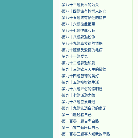
·
第八十三题爱人的为头
·
第八十四题该有怜悯人的心
·
第八十五题该有牺性的精神
·
第八十六题彼此担带
·
第八十七题彼此和睦
·
第八十八题躲避纷争
·
第八十九题真爱德的凭据
·
第九十题相反爱德的毛病
·
第九十一题爱仇
·
第九十二题躲避私爱
·
第九十三题钦崇天主的敬德
·
第九十四题智德的美好
·
第九十五题按智德生活
·
第九十六题世俗的假明智
·
第九十七题谦逊之德
·
第九十八题喜爱谦逊
·
第九十九题认透自己的虚无
·
第一百题轻看自己
·
第一百零一题自卑自贱
·
第一百零二题压伏自己
·
第一百零三题喜人知我的卑贱