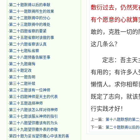
·
第二十题默祷以后的奉献
敷衍过去，仍然死
·
第二十一题默祷所生的效果
·
第二十二题默祷中的分心
有个愿意的心就算
·
第二十三题默祷中的难处
敢的，克胜一切的
·
第二十四题省察的要紧
·
第二十五题省察时该做的事
这几条么？
·
第二十六题省察该认真
·
第二十七题私省察
·
第二十八题预备告解圣事
定志：吾主天
·
第二十九题痛悔
·
第三十题定改
有用的；有许多人
·
第三十一题告明
懒惰人。求你相帮
·
第三十二题补赎
·
第三十三题该有一位神师
既定了志向，就该
·
第三十四题神师是天主的代表
·
第三十五题选择神师
行实践才好！
·
第三十六题该怎么样对待神师
·
第三十七题该服从神师的指引
上一篇：
第十八题默想的第二
·
第三十八题望弥撒该有的为头
下一篇：
第二十题默祷以后的
·
第三十九题望弥撒外表的恭敬
·
第四十题为妥当望弥撒心中该发的善