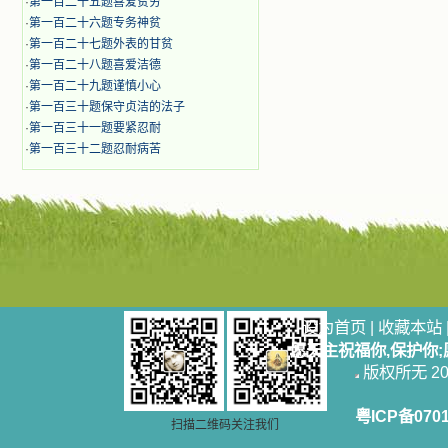
·
第一百二十五题喜爱贫穷
·
第一百二十六题专务神贫
·
第一百二十七题外表的甘贫
·
第一百二十八题喜爱洁德
·
第一百二十九题谨慎小心
·
第一百三十题保守贞洁的法子
·
第一百三十一题要紧忍耐
·
第一百三十二题忍耐病苦
设为首页
|
收藏本站
愿天主祝福你,保护你
版权所无 2006
粤ICP备070
扫描二维码关注我们