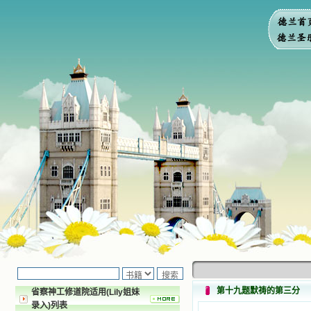
第十九题默祷的第三分
省察神工修道院适用(Lily姐妹
录入)列表