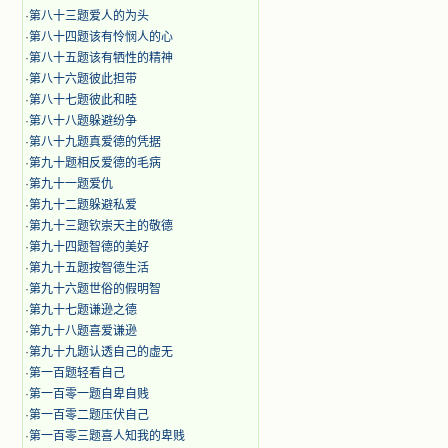
·
第八十三题爱人的为头
·
第八十四题该有怜悯人的心
·
第八十五题该有牺性的精神
·
第八十六题彼此担带
·
第八十七题彼此和睦
·
第八十八题躲避纷争
·
第八十九题真爱德的凭据
·
第九十题相反爱德的毛病
·
第九十一题爱仇
·
第九十二题躲避私爱
·
第九十三题钦崇天主的敬德
·
第九十四题智德的美好
·
第九十五题按智德生活
·
第九十六题世俗的假明智
·
第九十七题谦逊之德
·
第九十八题喜爱谦逊
·
第九十九题认透自己的虚无
·
第一百题轻看自己
·
第一百零一题自卑自贱
·
第一百零二题压伏自己
·
第一百零三题喜人知我的卑贱