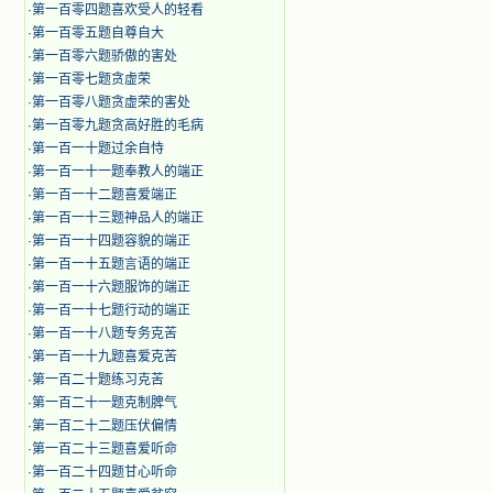
·
第一百零四题喜欢受人的轻看
·
第一百零五题自尊自大
·
第一百零六题骄傲的害处
·
第一百零七题贪虚荣
·
第一百零八题贪虚荣的害处
·
第一百零九题贪高好胜的毛病
·
第一百一十题过余自恃
·
第一百一十一题奉教人的端正
·
第一百一十二题喜爱端正
·
第一百一十三题神品人的端正
·
第一百一十四题容貌的端正
·
第一百一十五题言语的端正
·
第一百一十六题服饰的端正
·
第一百一十七题行动的端正
·
第一百一十八题专务克苦
·
第一百一十九题喜爱克苦
·
第一百二十题练习克苦
·
第一百二十一题克制脾气
·
第一百二十二题压伏偏情
·
第一百二十三题喜爱听命
·
第一百二十四题甘心听命