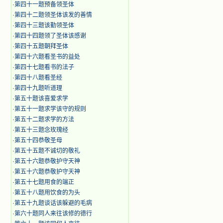
·
第四十一题预备领圣体
·
第四十二题领圣体该发的善情
·
第四十三题该勤领圣体
·
第四十四题领了圣体该感谢
·
第四十五题朝拜圣体
·
第四十六题看圣书的益处
·
第四十七题看书的法子
·
第四十八题看圣经
·
第四十九题听道理
·
第五十题该喜爱求学
·
第五十一题求学该守的规则
·
第五十二题求学的方法
·
第五十三题念玫瑰经
·
第五十四恭敬圣母
·
第五十五题不诚切的敬礼
·
第五十六题恭敬护守天神
·
第五十六题恭敬护守天神
·
第五十七题用食的端正
·
第五十八题用饮食的为头
·
第五十九题谈话该躲避的毛病
·
第六十题同人来往该修的德行