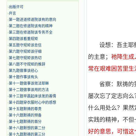
·
出版许可
·
弁言
·
第一题进道修道院该有的意向
·
第二题在修道院该有的精神
·
第三题在修道院该专务齐全
·
第四题该看重规矩
设想：吾主耶
·
第五题守规矩该忠信
·
第六题守规矩该仔细
的主意；
祂降生成
·
第七题守规矩该热切
·
第八题不守规矩的推辞
常在艰难困苦里生
·
第九题做事该经心
·
第十题作事该有头
省察：默祷的
·
第十一题做事该效法耶稣
·
第十二题做事该用的方法
屡次忘了定志向么
·
第十三题早晨起床该发的善情
·
第十四题穿衣服时心中的感想
什么用处么？果然
·
第十五题默祷的尊贵
·
第十六题默祷的预备
实践的精神，不但
·
第十七题默祷的首分
·
第十八题默想的第二分
好的意思，可惜这
·
第十九题默祷的第三分