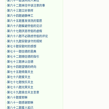
·
第六十一题该同何人来往
·
第六十二题来往中该注意的事
·
第六十三题立好表样
·
第六十四题避静神工
·
第六十五题重发领洗的誓愿
·
第六十六题躲避世俗的见识
·
第六十七题厌恶世俗的虚假
·
第六十八题不必顾虑世俗的评论
·
第六十九题安歇该守的规矩
·
第七十题安歇时的感想
·
第七十一题信德的恩典
·
第七十二题随信德的指引
·
第七十三题承认信德
·
第七十四题望德的终向
·
第七十五题倚靠天主
·
第七十六题爱天主
·
第七十七题悦乐天主
·
第七十八题光荣天主
·
第七十九题翕合天主圣意
·
第八十题爱耶稣
·
第八十一题感谢耶稣
·
第八十二题爱人如己