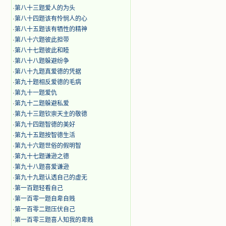
·
第八十三题爱人的为头
·
第八十四题该有怜悯人的心
·
第八十五题该有牺性的精神
·
第八十六题彼此担带
·
第八十七题彼此和睦
·
第八十八题躲避纷争
·
第八十九题真爱德的凭据
·
第九十题相反爱德的毛病
·
第九十一题爱仇
·
第九十二题躲避私爱
·
第九十三题钦崇天主的敬德
·
第九十四题智德的美好
·
第九十五题按智德生活
·
第九十六题世俗的假明智
·
第九十七题谦逊之德
·
第九十八题喜爱谦逊
·
第九十九题认透自己的虚无
·
第一百题轻看自己
·
第一百零一题自卑自贱
·
第一百零二题压伏自己
·
第一百零三题喜人知我的卑贱