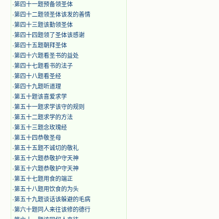
·
第四十一题预备领圣体
·
第四十二题领圣体该发的善情
·
第四十三题该勤领圣体
·
第四十四题领了圣体该感谢
·
第四十五题朝拜圣体
·
第四十六题看圣书的益处
·
第四十七题看书的法子
·
第四十八题看圣经
·
第四十九题听道理
·
第五十题该喜爱求学
·
第五十一题求学该守的规则
·
第五十二题求学的方法
·
第五十三题念玫瑰经
·
第五十四恭敬圣母
·
第五十五题不诚切的敬礼
·
第五十六题恭敬护守天神
·
第五十六题恭敬护守天神
·
第五十七题用食的端正
·
第五十八题用饮食的为头
·
第五十九题谈话该躲避的毛病
·
第六十题同人来往该修的德行