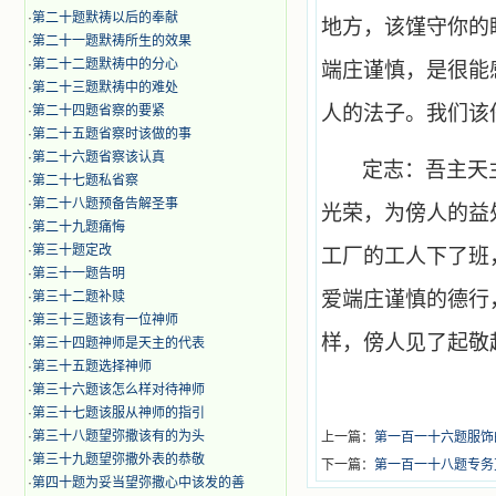
·
第二十题默祷以后的奉献
地方，该馑守你的
·
第二十一题默祷所生的效果
·
第二十二题默祷中的分心
端庄谨慎，是很能
·
第二十三题默祷中的难处
人的法子。我们该
·
第二十四题省察的要紧
·
第二十五题省察时该做的事
·
第二十六题省察该认真
定志：吾主天
·
第二十七题私省察
·
第二十八题预备告解圣事
光荣，为傍人的益
·
第二十九题痛悔
·
第三十题定改
工厂的工人下了班
·
第三十一题告明
爱端庄谨慎的德行
·
第三十二题补赎
·
第三十三题该有一位神师
样，傍人见了起敬
·
第三十四题神师是天主的代表
·
第三十五题选择神师
·
第三十六题该怎么样对待神师
·
第三十七题该服从神师的指引
·
第三十八题望弥撒该有的为头
上一篇：
第一百一十六题服饰
·
第三十九题望弥撒外表的恭敬
下一篇：
第一百一十八题专务
·
第四十题为妥当望弥撒心中该发的善