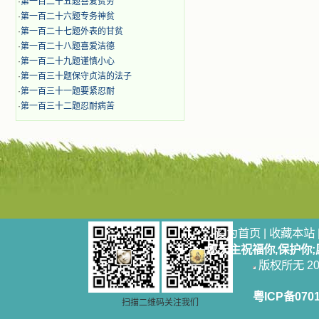
·
第一百二十五题喜爱贫穷
·
第一百二十六题专务神贫
·
第一百二十七题外表的甘贫
·
第一百二十八题喜爱洁德
·
第一百二十九题谨慎小心
·
第一百三十题保守贞洁的法子
·
第一百三十一题要紧忍耐
·
第一百三十二题忍耐病苦
设为首页
|
收藏本站
愿天主祝福你,保护你
版权所无 2006
粤ICP备070
扫描二维码关注我们