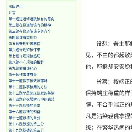
·
出版许可
·
弁言
·
第一题进道修道院该有的意向
·
第二题在修道院该有的精神
·
第三题在修道院该专务齐全
·
第四题该看重规矩
设想：吾主耶
·
第五题守规矩该忠信
·
第六题守规矩该仔细
见，不由的都起敬
·
第七题守规矩该热切
·
第八题不守规矩的推辞
他，耶稣却安安稳
·
第九题做事该经心
·
第十题作事该有头
省察：按端正
·
第十一题做事该效法耶稣
·
第十二题做事该用的方法
保持端庄稳重的样
·
第十三题早晨起床该发的善情
·
第十四题穿衣服时心中的感想
膊，不合乎端正的
·
第十五题默祷的尊贵
·
第十六题默祷的预备
凡是沾染轻佻拿捏
·
第十七题默祷的首分
·
第十八题默想的第二分
统；在繁华热闹的
·
第十九题默祷的第三分