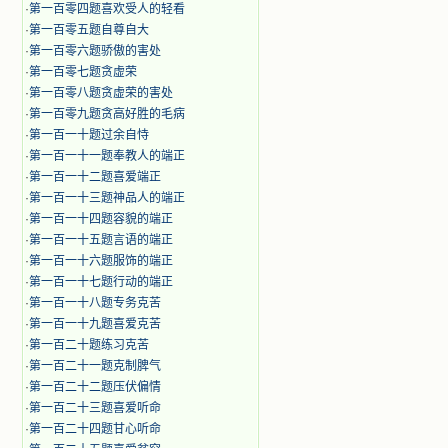
·
第一百零四题喜欢受人的轻看
·
第一百零五题自尊自大
·
第一百零六题骄傲的害处
·
第一百零七题贪虚荣
·
第一百零八题贪虚荣的害处
·
第一百零九题贪高好胜的毛病
·
第一百一十题过余自恃
·
第一百一十一题奉教人的端正
·
第一百一十二题喜爱端正
·
第一百一十三题神品人的端正
·
第一百一十四题容貌的端正
·
第一百一十五题言语的端正
·
第一百一十六题服饰的端正
·
第一百一十七题行动的端正
·
第一百一十八题专务克苦
·
第一百一十九题喜爱克苦
·
第一百二十题练习克苦
·
第一百二十一题克制脾气
·
第一百二十二题压伏偏情
·
第一百二十三题喜爱听命
·
第一百二十四题甘心听命