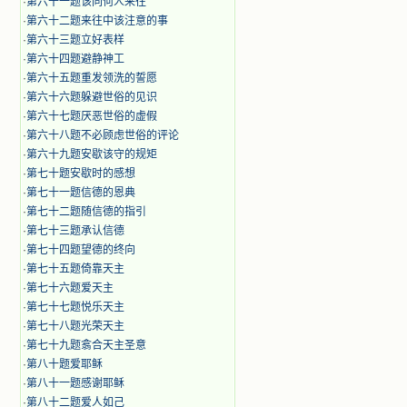
·
第六十一题该同何人来往
·
第六十二题来往中该注意的事
·
第六十三题立好表样
·
第六十四题避静神工
·
第六十五题重发领洗的誓愿
·
第六十六题躲避世俗的见识
·
第六十七题厌恶世俗的虚假
·
第六十八题不必顾虑世俗的评论
·
第六十九题安歇该守的规矩
·
第七十题安歇时的感想
·
第七十一题信德的恩典
·
第七十二题随信德的指引
·
第七十三题承认信德
·
第七十四题望德的终向
·
第七十五题倚靠天主
·
第七十六题爱天主
·
第七十七题悦乐天主
·
第七十八题光荣天主
·
第七十九题翕合天主圣意
·
第八十题爱耶稣
·
第八十一题感谢耶稣
·
第八十二题爱人如己