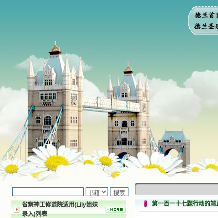
第一百一十七题行动的端
省察神工修道院适用(Lily姐妹
录入)列表