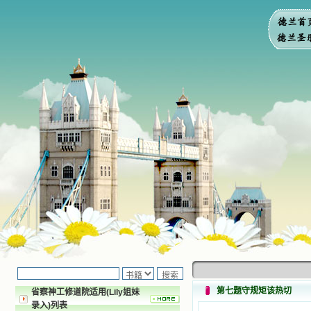
第七题守规矩该热切
省察神工修道院适用(Lily姐妹
录入)列表