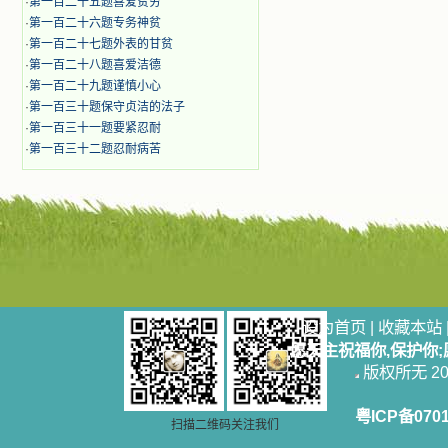
·
第一百二十五题喜爱贫穷
·
第一百二十六题专务神贫
·
第一百二十七题外表的甘贫
·
第一百二十八题喜爱洁德
·
第一百二十九题谨慎小心
·
第一百三十题保守贞洁的法子
·
第一百三十一题要紧忍耐
·
第一百三十二题忍耐病苦
设为首页
|
收藏本站
愿天主祝福你,保护你
版权所无 2006
粤ICP备070
扫描二维码关注我们