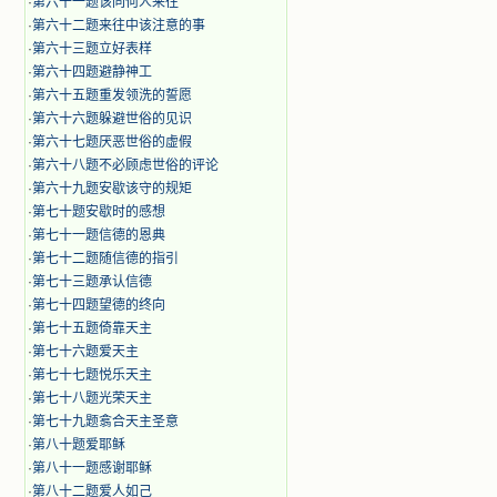
·
第六十一题该同何人来往
·
第六十二题来往中该注意的事
·
第六十三题立好表样
·
第六十四题避静神工
·
第六十五题重发领洗的誓愿
·
第六十六题躲避世俗的见识
·
第六十七题厌恶世俗的虚假
·
第六十八题不必顾虑世俗的评论
·
第六十九题安歇该守的规矩
·
第七十题安歇时的感想
·
第七十一题信德的恩典
·
第七十二题随信德的指引
·
第七十三题承认信德
·
第七十四题望德的终向
·
第七十五题倚靠天主
·
第七十六题爱天主
·
第七十七题悦乐天主
·
第七十八题光荣天主
·
第七十九题翕合天主圣意
·
第八十题爱耶稣
·
第八十一题感谢耶稣
·
第八十二题爱人如己