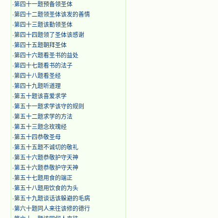
·
第四十一题预备领圣体
·
第四十二题领圣体该发的善情
·
第四十三题该勤领圣体
·
第四十四题领了圣体该感谢
·
第四十五题朝拜圣体
·
第四十六题看圣书的益处
·
第四十七题看书的法子
·
第四十八题看圣经
·
第四十九题听道理
·
第五十题该喜爱求学
·
第五十一题求学该守的规则
·
第五十二题求学的方法
·
第五十三题念玫瑰经
·
第五十四恭敬圣母
·
第五十五题不诚切的敬礼
·
第五十六题恭敬护守天神
·
第五十六题恭敬护守天神
·
第五十七题用食的端正
·
第五十八题用饮食的为头
·
第五十九题谈话该躲避的毛病
·
第六十题同人来往该修的德行