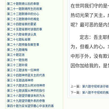
·
第二十题默祷以后的奉献
在世同我们守的是
·
第二十一题默祷所生的效果
·
第二十二题默祷中的分心
热切光荣了天主，
·
第二十三题默祷中的难处
呢？最可恶的是内
·
第二十四题省察的要紧
·
第二十五题省察时该做的事
·
第二十六题省察该认真
定志：吾主耶
·
第二十七题私省察
·
第二十八题预备告解圣事
为，但看人的心。
·
第二十九题痛悔
·
第三十题定改
中形于外，没有欺
·
第三十一题告明
因你加给我的，是
·
第三十二题补赎
·
第三十三题该有一位神师
·
第三十四题神师是天主的代表
·
第三十五题选择神师
·
第三十六题该怎么样对待神师
上一篇：
第六题守规矩该仔细
·
第三十七题该服从神师的指引
下一篇：
第八题不守规矩的推
·
第三十八题望弥撒该有的为头
·
第三十九题望弥撒外表的恭敬
·
第四十题为妥当望弥撒心中该发的善