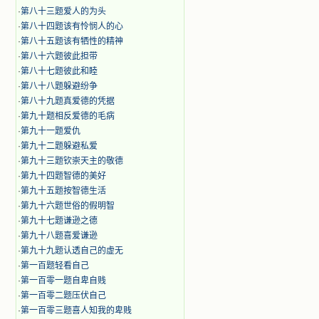
·
第八十三题爱人的为头
·
第八十四题该有怜悯人的心
·
第八十五题该有牺性的精神
·
第八十六题彼此担带
·
第八十七题彼此和睦
·
第八十八题躲避纷争
·
第八十九题真爱德的凭据
·
第九十题相反爱德的毛病
·
第九十一题爱仇
·
第九十二题躲避私爱
·
第九十三题钦崇天主的敬德
·
第九十四题智德的美好
·
第九十五题按智德生活
·
第九十六题世俗的假明智
·
第九十七题谦逊之德
·
第九十八题喜爱谦逊
·
第九十九题认透自己的虚无
·
第一百题轻看自己
·
第一百零一题自卑自贱
·
第一百零二题压伏自己
·
第一百零三题喜人知我的卑贱