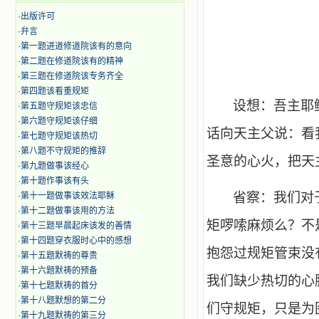
·
出版许可
·
弁言
·
第一题进道修道院该有的意向
·
第二题在修道院该有的精神
·
第三题在修道院该专务齐全
·
第四题该看重规矩
设想：吾主耶
·
第五题守规矩该忠信
·
第六题守规矩该仔细
话向天主父说：看
·
第七题守规矩该热切
·
第八题不守规矩的推辞
圣意的心火，把天
·
第九题做事该经心
·
第十题作事该有头
省察：我们对
·
第十一题做事该效法耶稣
·
第十二题做事该用的方法
矩啰嗦麻烦么？不
·
第十三题早晨起床该发的善情
·
第十四题穿衣服时心中的感想
抱怨过规矩管束没
·
第十五题默祷的尊贵
·
第十六题默祷的预备
我们缺少热切的心
·
第十七题默祷的首分
·
第十八题默想的第二分
们守规矩，只是为
·
第十九题默祷的第三分