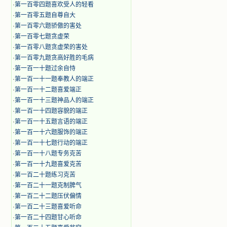
·
第一百零四题喜欢受人的轻看
·
第一百零五题自尊自大
·
第一百零六题骄傲的害处
·
第一百零七题贪虚荣
·
第一百零八题贪虚荣的害处
·
第一百零九题贪高好胜的毛病
·
第一百一十题过余自恃
·
第一百一十一题奉教人的端正
·
第一百一十二题喜爱端正
·
第一百一十三题神品人的端正
·
第一百一十四题容貌的端正
·
第一百一十五题言语的端正
·
第一百一十六题服饰的端正
·
第一百一十七题行动的端正
·
第一百一十八题专务克苦
·
第一百一十九题喜爱克苦
·
第一百二十题练习克苦
·
第一百二十一题克制脾气
·
第一百二十二题压伏偏情
·
第一百二十三题喜爱听命
·
第一百二十四题甘心听命