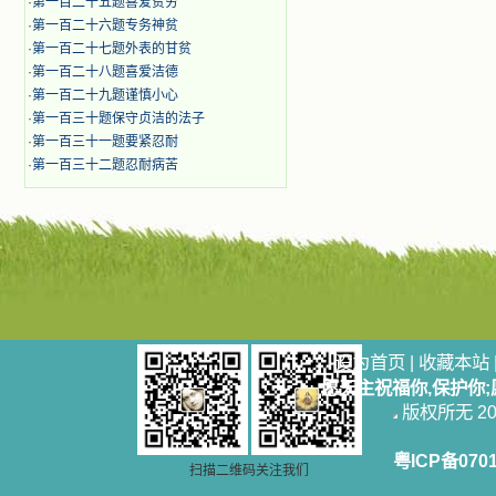
·
第一百二十五题喜爱贫穷
·
第一百二十六题专务神贫
·
第一百二十七题外表的甘贫
·
第一百二十八题喜爱洁德
·
第一百二十九题谨慎小心
·
第一百三十题保守贞洁的法子
·
第一百三十一题要紧忍耐
·
第一百三十二题忍耐病苦
设为首页
|
收藏本站
愿天主祝福你,保护你
版权所无 2006
粤ICP备070
扫描二维码关注我们