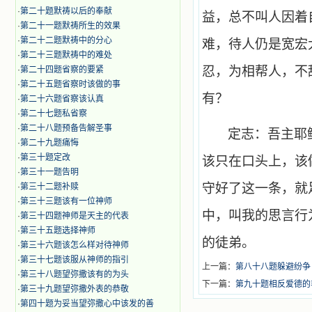
·
第二十题默祷以后的奉献
益，总不叫人因着
·
第二十一题默祷所生的效果
·
第二十二题默祷中的分心
难，待人仍是宽宏
·
第二十三题默祷中的难处
忍，为相帮人，不
·
第二十四题省察的要紧
·
第二十五题省察时该做的事
有？
·
第二十六题省察该认真
·
第二十七题私省察
·
第二十八题预备告解圣事
定志：吾主耶
·
第二十九题痛悔
·
第三十题定改
该只在口头上，该
·
第三十一题告明
守好了这一条，就
·
第三十二题补赎
·
第三十三题该有一位神师
中，叫我的思言行
·
第三十四题神师是天主的代表
·
第三十五题选择神师
的徒弟。
·
第三十六题该怎么样对待神师
·
第三十七题该服从神师的指引
上一篇：
第八十八题躲避纷争
·
第三十八题望弥撒该有的为头
下一篇：
第九十题相反爱德的
·
第三十九题望弥撒外表的恭敬
·
第四十题为妥当望弥撒心中该发的善