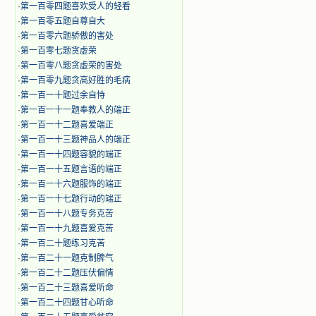
·
第一百零四题喜欢受人的轻看
·
第一百零五题自尊自大
·
第一百零六题骄傲的害处
·
第一百零七题贪虚荣
·
第一百零八题贪虚荣的害处
·
第一百零九题贪高好胜的毛病
·
第一百一十题过余自恃
·
第一百一十一题奉教人的端正
·
第一百一十二题喜爱端正
·
第一百一十三题神品人的端正
·
第一百一十四题容貌的端正
·
第一百一十五题言语的端正
·
第一百一十六题服饰的端正
·
第一百一十七题行动的端正
·
第一百一十八题专务克苦
·
第一百一十九题喜爱克苦
·
第一百二十题练习克苦
·
第一百二十一题克制脾气
·
第一百二十二题压伏偏情
·
第一百二十三题喜爱听命
·
第一百二十四题甘心听命