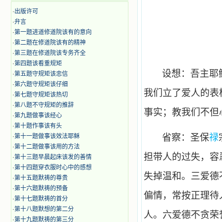
·
出版许可
·
弁言
·
第一题进道修道院该有的意向
·
第二题在修道院该有的精神
·
第三题在修道院该专务齐全
·
第四题该看重规矩
设想：吾主耶
·
第五题守规矩该忠信
·
第六题守规矩该仔细
我们立了爱人的表
·
第七题守规矩该热切
·
第八题不守规矩的推辞
事实；教我们不但
·
第九题做事该经心
·
第十题作事该有头
省察：圣保
禄
·
第十一题做事该效法耶稣
·
第十二题做事该用的方法
担带人的过失，容
·
第十三题早晨起床该发的善情
·
第十四题穿衣服时心中的感想
失掉温和。三爱德
·
第十五题默祷的尊贵
·
第十六题默祷的预备
偏情，常按正理待
·
第十七题默祷的首分
·
第十八题默想的第二分
人。六爱德不贪荣
·
第十九题默祷的第三分