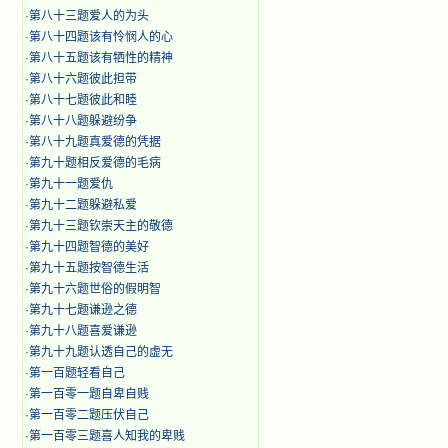
·
第八十三题爱人的为头
·
第八十四题该有怜悯人的心
·
第八十五题该有牺性的精神
·
第八十六题彼此担带
·
第八十七题彼此和睦
·
第八十八题躲避纷争
·
第八十九题真爱德的凭据
·
第九十题相反爱德的毛病
·
第九十一题爱仇
·
第九十二题躲避私爱
·
第九十三题钦崇天主的敬德
·
第九十四题智德的美好
·
第九十五题按智德生活
·
第九十六题世俗的假明智
·
第九十七题谦逊之德
·
第九十八题喜爱谦逊
·
第九十九题认透自己的虚无
·
第一百题轻看自己
·
第一百零一题自卑自贱
·
第一百零二题压伏自己
·
第一百零三题喜人知我的卑贱