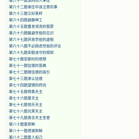
·
第六十一题该同何人来往
·
第六十二题来往中该注意的事
·
第六十三题立好表样
·
第六十四题避静神工
·
第六十五题重发领洗的誓愿
·
第六十六题躲避世俗的见识
·
第六十七题厌恶世俗的虚假
·
第六十八题不必顾虑世俗的评论
·
第六十九题安歇该守的规矩
·
第七十题安歇时的感想
·
第七十一题信德的恩典
·
第七十二题随信德的指引
·
第七十三题承认信德
·
第七十四题望德的终向
·
第七十五题倚靠天主
·
第七十六题爱天主
·
第七十七题悦乐天主
·
第七十八题光荣天主
·
第七十九题翕合天主圣意
·
第八十题爱耶稣
·
第八十一题感谢耶稣
·
第八十二题爱人如己