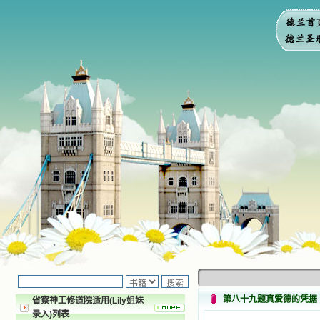
第八十九题真爱德的凭据
省察神工修道院适用(Lily姐妹
录入)列表