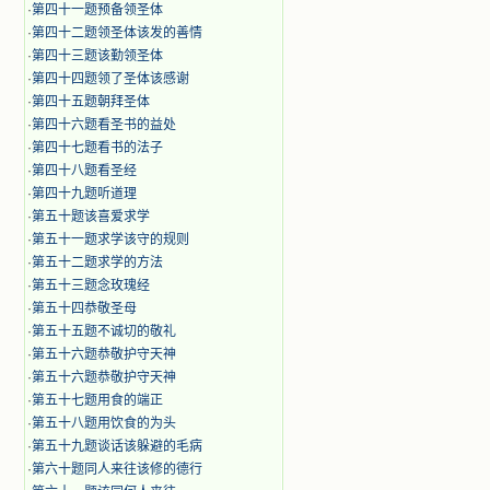
·
第四十一题预备领圣体
·
第四十二题领圣体该发的善情
·
第四十三题该勤领圣体
·
第四十四题领了圣体该感谢
·
第四十五题朝拜圣体
·
第四十六题看圣书的益处
·
第四十七题看书的法子
·
第四十八题看圣经
·
第四十九题听道理
·
第五十题该喜爱求学
·
第五十一题求学该守的规则
·
第五十二题求学的方法
·
第五十三题念玫瑰经
·
第五十四恭敬圣母
·
第五十五题不诚切的敬礼
·
第五十六题恭敬护守天神
·
第五十六题恭敬护守天神
·
第五十七题用食的端正
·
第五十八题用饮食的为头
·
第五十九题谈话该躲避的毛病
·
第六十题同人来往该修的德行