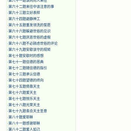
·
第六十一题该同何人来往
·
第六十二题来往中该注意的事
·
第六十三题立好表样
·
第六十四题避静神工
·
第六十五题重发领洗的誓愿
·
第六十六题躲避世俗的见识
·
第六十七题厌恶世俗的虚假
·
第六十八题不必顾虑世俗的评论
·
第六十九题安歇该守的规矩
·
第七十题安歇时的感想
·
第七十一题信德的恩典
·
第七十二题随信德的指引
·
第七十三题承认信德
·
第七十四题望德的终向
·
第七十五题倚靠天主
·
第七十六题爱天主
·
第七十七题悦乐天主
·
第七十八题光荣天主
·
第七十九题翕合天主圣意
·
第八十题爱耶稣
·
第八十一题感谢耶稣
·
第八十二题爱人如己