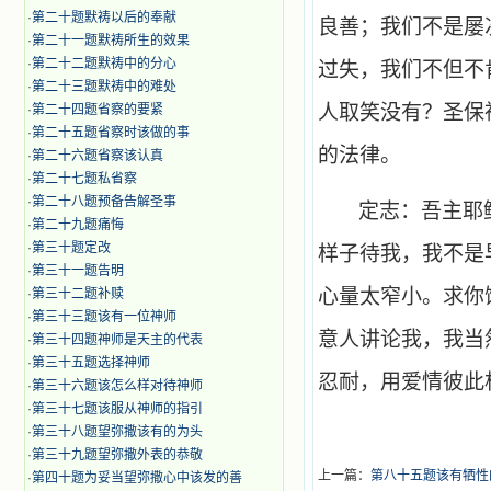
·
第二十题默祷以后的奉献
良善；我们不是屡
·
第二十一题默祷所生的效果
·
第二十二题默祷中的分心
过失，我们不但不
·
第二十三题默祷中的难处
人取笑没有？圣保
·
第二十四题省察的要紧
·
第二十五题省察时该做的事
的法律。
·
第二十六题省察该认真
·
第二十七题私省察
·
第二十八题预备告解圣事
定志：吾主耶
·
第二十九题痛悔
·
第三十题定改
样子待我，我不是
·
第三十一题告明
心量太窄小。求你
·
第三十二题补赎
·
第三十三题该有一位神师
意人讲论我，我当
·
第三十四题神师是天主的代表
·
第三十五题选择神师
忍耐，用爱情彼此
·
第三十六题该怎么样对待神师
·
第三十七题该服从神师的指引
·
第三十八题望弥撒该有的为头
·
第三十九题望弥撒外表的恭敬
上一篇：
第八十五题该有牺性
·
第四十题为妥当望弥撒心中该发的善