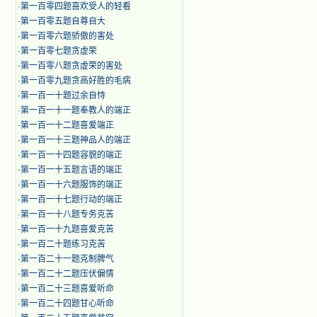
·
第一百零四题喜欢受人的轻看
·
第一百零五题自尊自大
·
第一百零六题骄傲的害处
·
第一百零七题贪虚荣
·
第一百零八题贪虚荣的害处
·
第一百零九题贪高好胜的毛病
·
第一百一十题过余自恃
·
第一百一十一题奉教人的端正
·
第一百一十二题喜爱端正
·
第一百一十三题神品人的端正
·
第一百一十四题容貌的端正
·
第一百一十五题言语的端正
·
第一百一十六题服饰的端正
·
第一百一十七题行动的端正
·
第一百一十八题专务克苦
·
第一百一十九题喜爱克苦
·
第一百二十题练习克苦
·
第一百二十一题克制脾气
·
第一百二十二题压伏偏情
·
第一百二十三题喜爱听命
·
第一百二十四题甘心听命