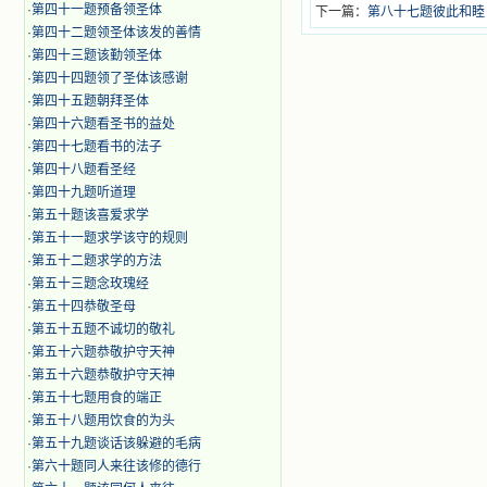
·
第四十一题预备领圣体
下一篇：
第八十七题彼此和睦
·
第四十二题领圣体该发的善情
·
第四十三题该勤领圣体
·
第四十四题领了圣体该感谢
·
第四十五题朝拜圣体
·
第四十六题看圣书的益处
·
第四十七题看书的法子
·
第四十八题看圣经
·
第四十九题听道理
·
第五十题该喜爱求学
·
第五十一题求学该守的规则
·
第五十二题求学的方法
·
第五十三题念玫瑰经
·
第五十四恭敬圣母
·
第五十五题不诚切的敬礼
·
第五十六题恭敬护守天神
·
第五十六题恭敬护守天神
·
第五十七题用食的端正
·
第五十八题用饮食的为头
·
第五十九题谈话该躲避的毛病
·
第六十题同人来往该修的德行