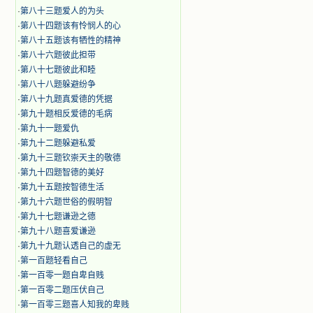
·
第八十三题爱人的为头
·
第八十四题该有怜悯人的心
·
第八十五题该有牺性的精神
·
第八十六题彼此担带
·
第八十七题彼此和睦
·
第八十八题躲避纷争
·
第八十九题真爱德的凭据
·
第九十题相反爱德的毛病
·
第九十一题爱仇
·
第九十二题躲避私爱
·
第九十三题钦崇天主的敬德
·
第九十四题智德的美好
·
第九十五题按智德生活
·
第九十六题世俗的假明智
·
第九十七题谦逊之德
·
第九十八题喜爱谦逊
·
第九十九题认透自己的虚无
·
第一百题轻看自己
·
第一百零一题自卑自贱
·
第一百零二题压伏自己
·
第一百零三题喜人知我的卑贱