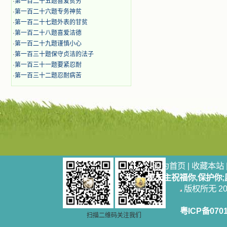
·
第一百二十五题喜爱贫穷
·
第一百二十六题专务神贫
·
第一百二十七题外表的甘贫
·
第一百二十八题喜爱洁德
·
第一百二十九题谨慎小心
·
第一百三十题保守贞洁的法子
·
第一百三十一题要紧忍耐
·
第一百三十二题忍耐病苦
设为首页
|
收藏本站
愿天主祝福你,保护你
版权所无 2006
粤ICP备070
扫描二维码关注我们