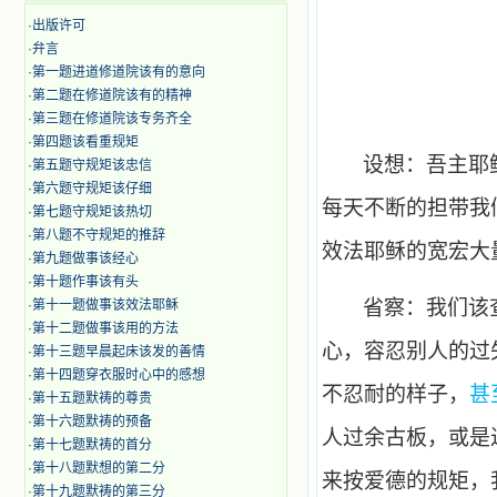
·
出版许可
·
弁言
·
第一题进道修道院该有的意向
·
第二题在修道院该有的精神
·
第三题在修道院该专务齐全
·
第四题该看重规矩
设想：吾主耶
·
第五题守规矩该忠信
·
第六题守规矩该仔细
每天不断的担带我
·
第七题守规矩该热切
·
第八题不守规矩的推辞
效法耶稣的宽宏大
·
第九题做事该经心
·
第十题作事该有头
省察：我们该
·
第十一题做事该效法耶稣
·
第十二题做事该用的方法
心，容忍别人的过
·
第十三题早晨起床该发的善情
·
第十四题穿衣服时心中的感想
不忍耐的样子，
甚
·
第十五题默祷的尊贵
·
第十六题默祷的预备
人过余古板，或是
·
第十七题默祷的首分
·
第十八题默想的第二分
来按爱德的规矩，
·
第十九题默祷的第三分