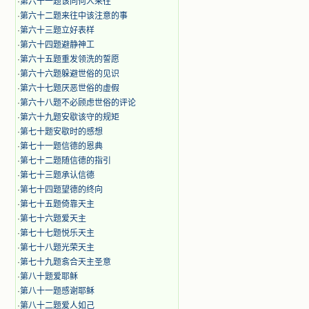
·
第六十一题该同何人来往
·
第六十二题来往中该注意的事
·
第六十三题立好表样
·
第六十四题避静神工
·
第六十五题重发领洗的誓愿
·
第六十六题躲避世俗的见识
·
第六十七题厌恶世俗的虚假
·
第六十八题不必顾虑世俗的评论
·
第六十九题安歇该守的规矩
·
第七十题安歇时的感想
·
第七十一题信德的恩典
·
第七十二题随信德的指引
·
第七十三题承认信德
·
第七十四题望德的终向
·
第七十五题倚靠天主
·
第七十六题爱天主
·
第七十七题悦乐天主
·
第七十八题光荣天主
·
第七十九题翕合天主圣意
·
第八十题爱耶稣
·
第八十一题感谢耶稣
·
第八十二题爱人如己