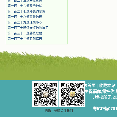
·
第一百二十五题喜爱贫穷
·
第一百二十六题专务神贫
·
第一百二十七题外表的甘贫
·
第一百二十八题喜爱洁德
·
第一百二十九题谨慎小心
·
第一百三十题保守贞洁的法子
·
第一百三十一题要紧忍耐
·
第一百三十二题忍耐病苦
设为首页
|
收藏本站
愿天主祝福你,保护你
版权所无 2006
粤ICP备070
扫描二维码关注我们