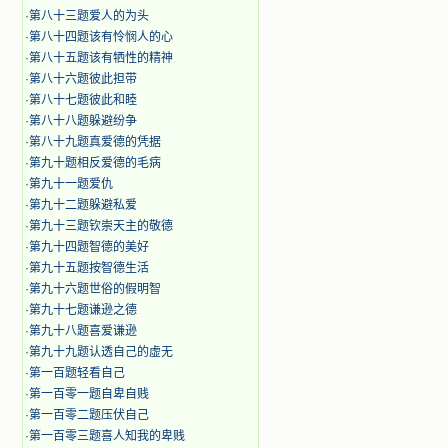
·
第八十三题爱人的为头
·
第八十四题该有怜悯人的心
·
第八十五题该有牺性的精神
·
第八十六题彼此担带
·
第八十七题彼此和睦
·
第八十八题躲避纷争
·
第八十九题真爱德的凭据
·
第九十题相反爱德的毛病
·
第九十一题爱仇
·
第九十二题躲避私爱
·
第九十三题钦崇天主的敬德
·
第九十四题智德的美好
·
第九十五题按智德生活
·
第九十六题世俗的假明智
·
第九十七题谦逊之德
·
第九十八题喜爱谦逊
·
第九十九题认透自己的虚无
·
第一百题轻看自己
·
第一百零一题自卑自贱
·
第一百零二题压伏自己
·
第一百零三题喜人知我的卑贱