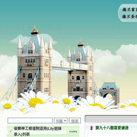
第九十八题喜爱谦逊
省察神工修道院适用(Lily姐妹
录入)列表