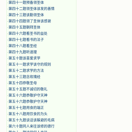
·
第四十一题预备领圣体
·
第四十二题领圣体该发的善情
·
第四十三题该勤领圣体
·
第四十四题领了圣体该感谢
·
第四十五题朝拜圣体
·
第四十六题看圣书的益处
·
第四十七题看书的法子
·
第四十八题看圣经
·
第四十九题听道理
·
第五十题该喜爱求学
·
第五十一题求学该守的规则
·
第五十二题求学的方法
·
第五十三题念玫瑰经
·
第五十四恭敬圣母
·
第五十五题不诚切的敬礼
·
第五十六题恭敬护守天神
·
第五十六题恭敬护守天神
·
第五十七题用食的端正
·
第五十八题用饮食的为头
·
第五十九题谈话该躲避的毛病
·
第六十题同人来往该修的德行