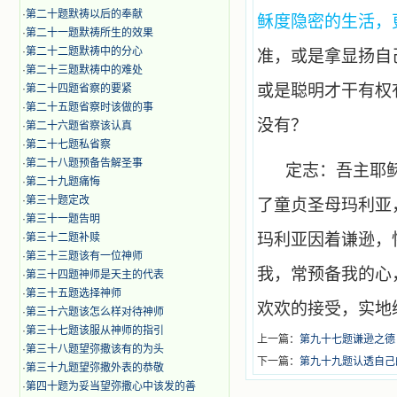
·
第二十题默祷以后的奉献
稣度隐密的生活，
·
第二十一题默祷所生的效果
·
第二十二题默祷中的分心
准，或是拿显扬自
·
第二十三题默祷中的难处
或是聪明才干有权
·
第二十四题省察的要紧
·
第二十五题省察时该做的事
没有？
·
第二十六题省察该认真
·
第二十七题私省察
·
第二十八题预备告解圣事
定志：吾主耶
·
第二十九题痛悔
·
第三十题定改
了童贞圣母玛利亚
·
第三十一题告明
玛利亚因着谦逊，
·
第三十二题补赎
·
第三十三题该有一位神师
我，常预备我的心
·
第三十四题神师是天主的代表
·
第三十五题选择神师
欢欢的接受，实地
·
第三十六题该怎么样对待神师
·
第三十七题该服从神师的指引
上一篇：
第九十七题谦逊之德
·
第三十八题望弥撒该有的为头
下一篇：
第九十九题认透自己
·
第三十九题望弥撒外表的恭敬
·
第四十题为妥当望弥撒心中该发的善