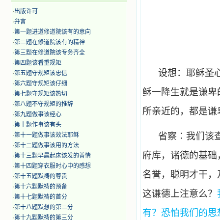
·
出版许可
·
弁言
·
第一题进道修道院该有的意向
·
第二题在修道院该有的精神
·
第三题在修道院该专务齐全
·
第四题该看重规矩
设想：耶稣圣
·
第五题守规矩该忠信
·
第六题守规矩该仔细
稣一降生就是谦卑
·
第七题守规矩该热切
·
第八题不守规矩的推辞
所亲近的，都是谦
·
第九题做事该经心
·
第十题作事该有头
省察∶我们该
·
第十一题做事该效法耶稣
·
第十二题做事该用的方法
府库，诸德的基础
·
第十三题早晨起床该发的善情
·
第十四题穿衣服时心中的感想
名誉，聪明才干，
·
第十五题默祷的尊贵
·
第十六题默祷的预备
这谦德上注意么？
·
第十七题默祷的首分
·
第十八题默想的第二分
有？恐怕我们的思
·
第十九题默祷的第三分