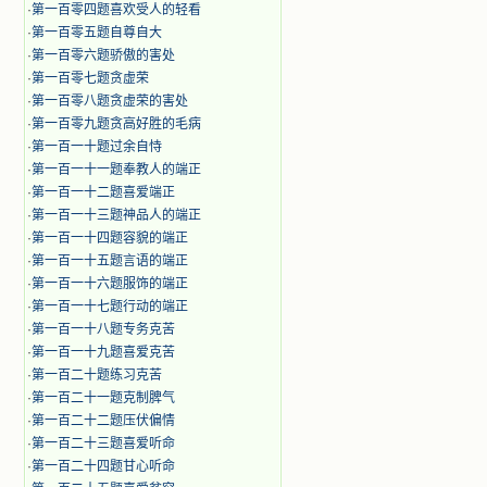
·
第一百零四题喜欢受人的轻看
·
第一百零五题自尊自大
·
第一百零六题骄傲的害处
·
第一百零七题贪虚荣
·
第一百零八题贪虚荣的害处
·
第一百零九题贪高好胜的毛病
·
第一百一十题过余自恃
·
第一百一十一题奉教人的端正
·
第一百一十二题喜爱端正
·
第一百一十三题神品人的端正
·
第一百一十四题容貌的端正
·
第一百一十五题言语的端正
·
第一百一十六题服饰的端正
·
第一百一十七题行动的端正
·
第一百一十八题专务克苦
·
第一百一十九题喜爱克苦
·
第一百二十题练习克苦
·
第一百二十一题克制脾气
·
第一百二十二题压伏偏情
·
第一百二十三题喜爱听命
·
第一百二十四题甘心听命