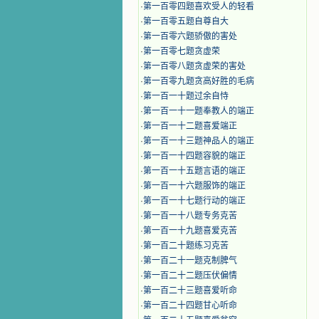
·
第一百零四题喜欢受人的轻看
·
第一百零五题自尊自大
·
第一百零六题骄傲的害处
·
第一百零七题贪虚荣
·
第一百零八题贪虚荣的害处
·
第一百零九题贪高好胜的毛病
·
第一百一十题过余自恃
·
第一百一十一题奉教人的端正
·
第一百一十二题喜爱端正
·
第一百一十三题神品人的端正
·
第一百一十四题容貌的端正
·
第一百一十五题言语的端正
·
第一百一十六题服饰的端正
·
第一百一十七题行动的端正
·
第一百一十八题专务克苦
·
第一百一十九题喜爱克苦
·
第一百二十题练习克苦
·
第一百二十一题克制脾气
·
第一百二十二题压伏偏情
·
第一百二十三题喜爱听命
·
第一百二十四题甘心听命