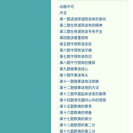
·
出版许可
·
弁言
·
第一题进道修道院该有的意向
·
第二题在修道院该有的精神
·
第三题在修道院该专务齐全
·
第四题该看重规矩
·
第五题守规矩该忠信
·
第六题守规矩该仔细
·
第七题守规矩该热切
·
第八题不守规矩的推辞
·
第九题做事该经心
·
第十题作事该有头
·
第十一题做事该效法耶稣
·
第十二题做事该用的方法
·
第十三题早晨起床该发的善情
·
第十四题穿衣服时心中的感想
·
第十五题默祷的尊贵
·
第十六题默祷的预备
·
第十七题默祷的首分
·
第十八题默想的第二分
·
第十九题默祷的第三分