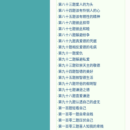
·
第八十三题爱人的为头
·
第八十四题该有怜悯人的心
·
第八十五题该有牺性的精神
·
第八十六题彼此担带
·
第八十七题彼此和睦
·
第八十八题躲避纷争
·
第八十九题真爱德的凭据
·
第九十题相反爱德的毛病
·
第九十一题爱仇
·
第九十二题躲避私爱
·
第九十三题钦崇天主的敬德
·
第九十四题智德的美好
·
第九十五题按智德生活
·
第九十六题世俗的假明智
·
第九十七题谦逊之德
·
第九十八题喜爱谦逊
·
第九十九题认透自己的虚无
·
第一百题轻看自己
·
第一百零一题自卑自贱
·
第一百零二题压伏自己
·
第一百零三题喜人知我的卑贱