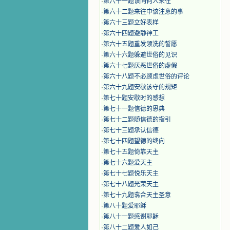
·
第六十一题该同何人来往
·
第六十二题来往中该注意的事
·
第六十三题立好表样
·
第六十四题避静神工
·
第六十五题重发领洗的誓愿
·
第六十六题躲避世俗的见识
·
第六十七题厌恶世俗的虚假
·
第六十八题不必顾虑世俗的评论
·
第六十九题安歇该守的规矩
·
第七十题安歇时的感想
·
第七十一题信德的恩典
·
第七十二题随信德的指引
·
第七十三题承认信德
·
第七十四题望德的终向
·
第七十五题倚靠天主
·
第七十六题爱天主
·
第七十七题悦乐天主
·
第七十八题光荣天主
·
第七十九题翕合天主圣意
·
第八十题爱耶稣
·
第八十一题感谢耶稣
·
第八十二题爱人如己