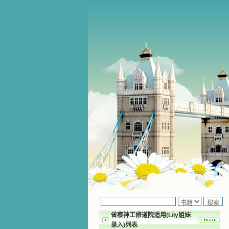
省察神工修道院适用(Lily姐妹
录入)列表