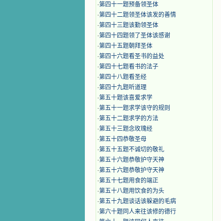
·
第四十一题预备领圣体
·
第四十二题领圣体该发的善情
·
第四十三题该勤领圣体
·
第四十四题领了圣体该感谢
·
第四十五题朝拜圣体
·
第四十六题看圣书的益处
·
第四十七题看书的法子
·
第四十八题看圣经
·
第四十九题听道理
·
第五十题该喜爱求学
·
第五十一题求学该守的规则
·
第五十二题求学的方法
·
第五十三题念玫瑰经
·
第五十四恭敬圣母
·
第五十五题不诚切的敬礼
·
第五十六题恭敬护守天神
·
第五十六题恭敬护守天神
·
第五十七题用食的端正
·
第五十八题用饮食的为头
·
第五十九题谈话该躲避的毛病
·
第六十题同人来往该修的德行