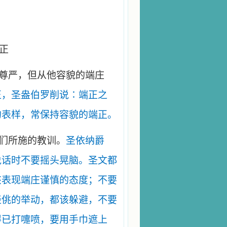
正
尊严，但从他容貌的端庄
正，圣盎伯罗削说∶端正之
的表样，常保持容貌的端正。
们所施的教训。
圣依纳爵
说话时不要摇头晃脑。圣文都
该表现端庄谨慎的态度；不要
轻佻的举动，都该躲避，不要
得已打嚏喷，要用手巾遮上