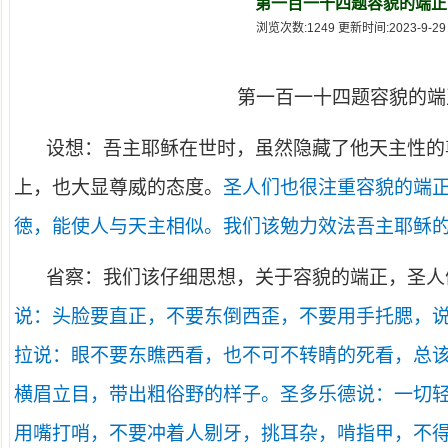
第一百一十四题容貌的端正
浏览次数:1249 更新时间:2023-9-29
第一百一十四题容貌的端
设想：吾主耶稣在世时，虽然隐藏了他天主性的
上，也大显尊威的态度。
圣人们也很注重容貌的端
徳，能使人与天主相似。我们该勉力效法吾主耶稣
省察：我们该仔细思想，关于容貌的端正，圣人
说：头脸要直正，不要东倒西歪，不要用手托腮，
拉说：眼不要东瞧西看，也不可不转睛的死看，总
横眉立目，带出粗俗野的样子。圣多乐德说：一切
用嘴打哨，不要冲着人剔牙，挑耳杂，啃指甲，不