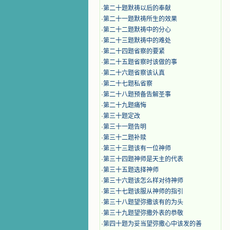
·
第二十题默祷以后的奉献
·
第二十一题默祷所生的效果
·
第二十二题默祷中的分心
·
第二十三题默祷中的难处
·
第二十四题省察的要紧
·
第二十五题省察时该做的事
·
第二十六题省察该认真
·
第二十七题私省察
·
第二十八题预备告解圣事
·
第二十九题痛悔
·
第三十题定改
·
第三十一题告明
·
第三十二题补赎
·
第三十三题该有一位神师
·
第三十四题神师是天主的代表
·
第三十五题选择神师
·
第三十六题该怎么样对待神师
·
第三十七题该服从神师的指引
·
第三十八题望弥撒该有的为头
·
第三十九题望弥撒外表的恭敬
·
第四十题为妥当望弥撒心中该发的善