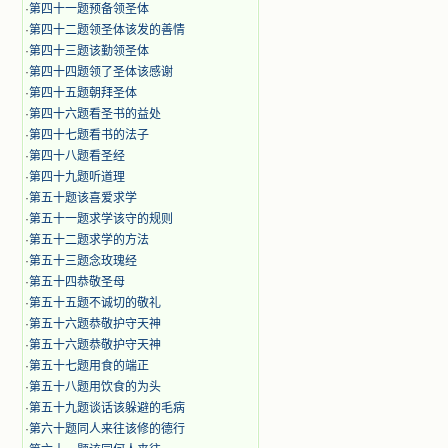
·
第四十一题预备领圣体
·
第四十二题领圣体该发的善情
·
第四十三题该勤领圣体
·
第四十四题领了圣体该感谢
·
第四十五题朝拜圣体
·
第四十六题看圣书的益处
·
第四十七题看书的法子
·
第四十八题看圣经
·
第四十九题听道理
·
第五十题该喜爱求学
·
第五十一题求学该守的规则
·
第五十二题求学的方法
·
第五十三题念玫瑰经
·
第五十四恭敬圣母
·
第五十五题不诚切的敬礼
·
第五十六题恭敬护守天神
·
第五十六题恭敬护守天神
·
第五十七题用食的端正
·
第五十八题用饮食的为头
·
第五十九题谈话该躲避的毛病
·
第六十题同人来往该修的德行