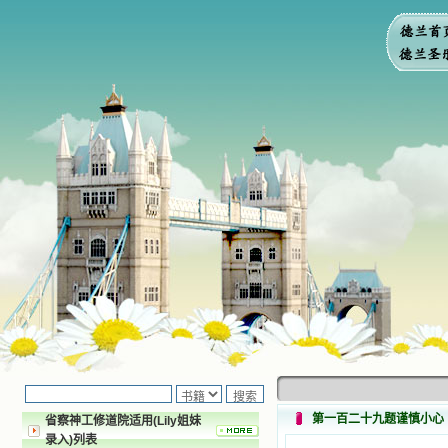
第一百二十九题谨慎小心
省察神工修道院适用(Lily姐妹
录入)列表