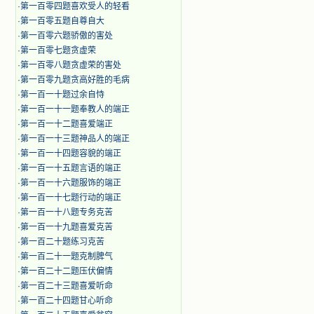
·
第一百零四题喜欢受人的轻看
·
第一百零五题自尊自大
·
第一百零六题骄傲的害处
·
第一百零七题贪虚荣
·
第一百零八题贪虚荣的害处
·
第一百零九题贪高好胜的毛病
·
第一百一十题过余自恃
·
第一百一十一题奉教人的端正
·
第一百一十二题喜爱端正
·
第一百一十三题神品人的端正
·
第一百一十四题容貌的端正
·
第一百一十五题言语的端正
·
第一百一十六题服饰的端正
·
第一百一十七题行动的端正
·
第一百一十八题专务克苦
·
第一百一十九题喜爱克苦
·
第一百二十题练习克苦
·
第一百二十一题克制脾气
·
第一百二十二题压伏偏情
·
第一百二十三题喜爱听命
·
第一百二十四题甘心听命