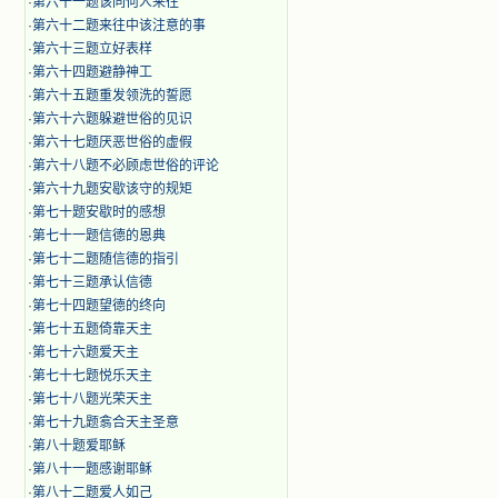
·
第六十一题该同何人来往
·
第六十二题来往中该注意的事
·
第六十三题立好表样
·
第六十四题避静神工
·
第六十五题重发领洗的誓愿
·
第六十六题躲避世俗的见识
·
第六十七题厌恶世俗的虚假
·
第六十八题不必顾虑世俗的评论
·
第六十九题安歇该守的规矩
·
第七十题安歇时的感想
·
第七十一题信德的恩典
·
第七十二题随信德的指引
·
第七十三题承认信德
·
第七十四题望德的终向
·
第七十五题倚靠天主
·
第七十六题爱天主
·
第七十七题悦乐天主
·
第七十八题光荣天主
·
第七十九题翕合天主圣意
·
第八十题爱耶稣
·
第八十一题感谢耶稣
·
第八十二题爱人如己