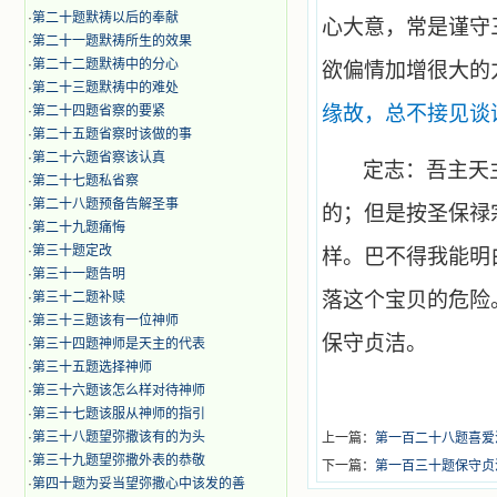
·
第二十题默祷以后的奉献
心大意，常是谨守
·
第二十一题默祷所生的效果
·
第二十二题默祷中的分心
欲偏情加增很大的
·
第二十三题默祷中的难处
缘故，总不接见谈
·
第二十四题省察的要紧
·
第二十五题省察时该做的事
·
第二十六题省察该认真
定志：吾主天
·
第二十七题私省察
·
第二十八题预备告解圣事
的；但是按圣保禄
·
第二十九题痛悔
·
第三十题定改
样。巴不得我能明
·
第三十一题告明
落这个宝贝的危险
·
第三十二题补赎
·
第三十三题该有一位神师
保守贞洁。
·
第三十四题神师是天主的代表
·
第三十五题选择神师
·
第三十六题该怎么样对待神师
·
第三十七题该服从神师的指引
·
第三十八题望弥撒该有的为头
上一篇：
第一百二十八题喜爱
·
第三十九题望弥撒外表的恭敬
下一篇：
第一百三十题保守贞
·
第四十题为妥当望弥撒心中该发的善