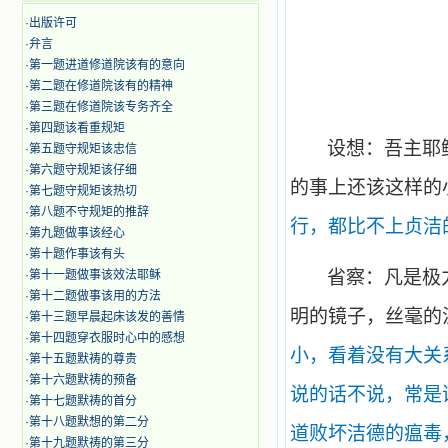
·
出版许可
·
弁言
·
第一题进道修道院该有的意向
·
第二题在修道院该有的精神
·
第三题在修道院该专务齐全
·
第四题该看重规矩
设想：吾主耶
·
第五题守规矩该忠信
·
第六题守规矩该仔细
的事上还该这样的
·
第七题守规矩该热切
·
第八题不守规矩的推辞
行，都比不上贞洁
·
第九题做事该经心
·
第十题作事该有头
省察：凡是极
·
第十一题做事该效法耶稣
·
第十二题做事该用的方法
明的镜子，丝毫的
·
第十三题早晨起床该发的善情
·
第十四题穿衣服时心中的感想
小，看着没有大关
·
第十五题默祷的尊贵
·
第十六题默祷的预备
说的话不说，常是
·
第十七题默祷的首分
·
第十八题默想的第二分
道败坏洁德的瘟毒
·
第十九题默祷的第三分