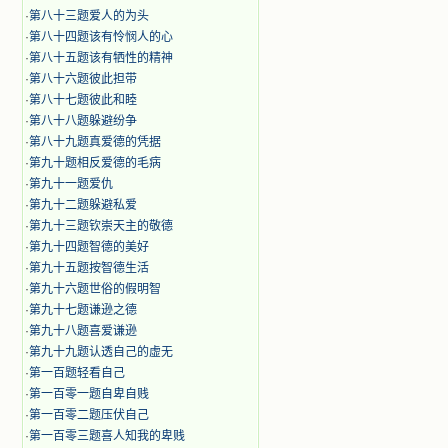
·
第八十三题爱人的为头
·
第八十四题该有怜悯人的心
·
第八十五题该有牺性的精神
·
第八十六题彼此担带
·
第八十七题彼此和睦
·
第八十八题躲避纷争
·
第八十九题真爱德的凭据
·
第九十题相反爱德的毛病
·
第九十一题爱仇
·
第九十二题躲避私爱
·
第九十三题钦崇天主的敬德
·
第九十四题智德的美好
·
第九十五题按智德生活
·
第九十六题世俗的假明智
·
第九十七题谦逊之德
·
第九十八题喜爱谦逊
·
第九十九题认透自己的虚无
·
第一百题轻看自己
·
第一百零一题自卑自贱
·
第一百零二题压伏自己
·
第一百零三题喜人知我的卑贱