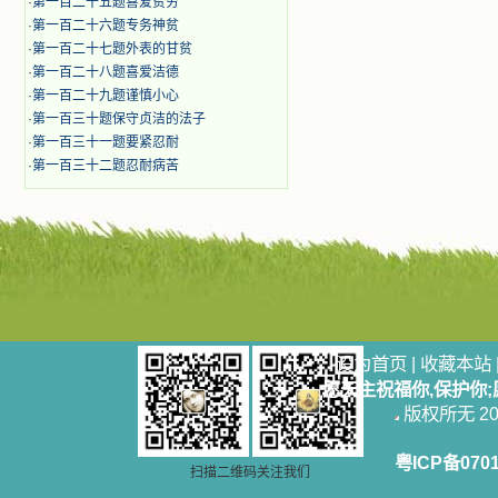
·
第一百二十五题喜爱贫穷
·
第一百二十六题专务神贫
·
第一百二十七题外表的甘贫
·
第一百二十八题喜爱洁德
·
第一百二十九题谨慎小心
·
第一百三十题保守贞洁的法子
·
第一百三十一题要紧忍耐
·
第一百三十二题忍耐病苦
设为首页
|
收藏本站
愿天主祝福你,保护你
版权所无 2006
粤ICP备070
扫描二维码关注我们