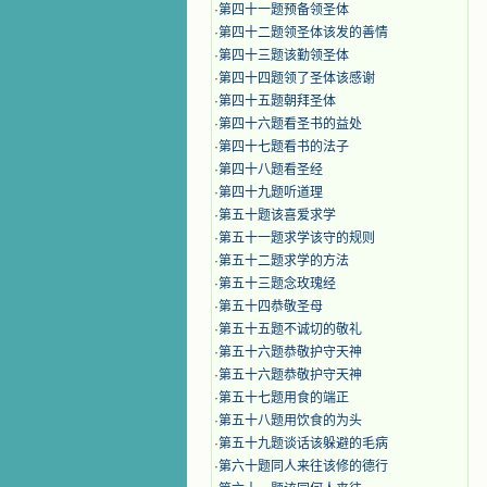
·
第四十一题预备领圣体
·
第四十二题领圣体该发的善情
·
第四十三题该勤领圣体
·
第四十四题领了圣体该感谢
·
第四十五题朝拜圣体
·
第四十六题看圣书的益处
·
第四十七题看书的法子
·
第四十八题看圣经
·
第四十九题听道理
·
第五十题该喜爱求学
·
第五十一题求学该守的规则
·
第五十二题求学的方法
·
第五十三题念玫瑰经
·
第五十四恭敬圣母
·
第五十五题不诚切的敬礼
·
第五十六题恭敬护守天神
·
第五十六题恭敬护守天神
·
第五十七题用食的端正
·
第五十八题用饮食的为头
·
第五十九题谈话该躲避的毛病
·
第六十题同人来往该修的德行