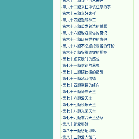
·
第六十一题该同何人来往
·
第六十二题来往中该注意的事
·
第六十三题立好表样
·
第六十四题避静神工
·
第六十五题重发领洗的誓愿
·
第六十六题躲避世俗的见识
·
第六十七题厌恶世俗的虚假
·
第六十八题不必顾虑世俗的评论
·
第六十九题安歇该守的规矩
·
第七十题安歇时的感想
·
第七十一题信德的恩典
·
第七十二题随信德的指引
·
第七十三题承认信德
·
第七十四题望德的终向
·
第七十五题倚靠天主
·
第七十六题爱天主
·
第七十七题悦乐天主
·
第七十八题光荣天主
·
第七十九题翕合天主圣意
·
第八十题爱耶稣
·
第八十一题感谢耶稣
·
第八十二题爱人如己