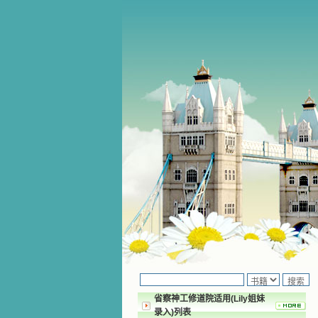
省察神工修道院适用(Lily姐妹
录入)列表