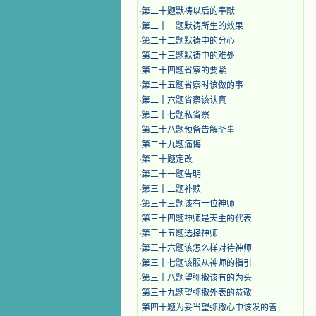
·
第二十题默祷以后的奉献
·
第二十一题默祷所生的效果
·
第二十二题默祷中的分心
·
第二十三题默祷中的难处
·
第二十四题省察的要紧
·
第二十五题省察时该做的事
·
第二十六题省察该认真
·
第二十七题私省察
·
第二十八题预备告解圣事
·
第二十九题痛悔
·
第三十题定改
·
第三十一题告明
·
第三十二题补赎
·
第三十三题该有一位神师
·
第三十四题神师是天主的代表
·
第三十五题选择神师
·
第三十六题该怎么样对待神师
·
第三十七题该服从神师的指引
·
第三十八题望弥撒该有的为头
·
第三十九题望弥撒外表的恭敬
·
第四十题为妥当望弥撒心中该发的善