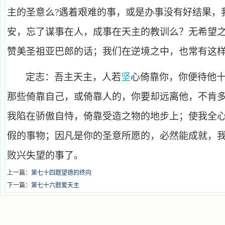
主的圣意么?遇着艰难的事，或是办事没有好结果，
安，忘了谋事在人，成事在天主的教训么？无希望
赞美圣祖亚巴郎的话；我们在逆境之中，也常有这
定志：吾主天主，人若
坚
心倚靠你，你便待他
那些倚靠自己，或倚靠人的，你要却远离他，不肯
我陷在骄傲自恃，倚靠受造之物的地步上；使我全
假的事物；因凡是你的圣意所愿的，必然能成就，
败兴失望的事了。
上一篇：
第七十四题望德的终向
下一篇：
第七十六题爱天主