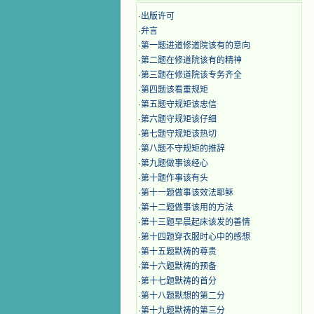
·
出版许可
·
弁言
·
第一题进道修道院该有的意向
·
第二题在修道院该有的精神
·
第三题在修道院该专务齐全
·
第四题该看重规矩
·
第五题守规矩该忠信
·
第六题守规矩该仔细
·
第七题守规矩该热切
·
第八题不守规矩的推辞
·
第九题做事该经心
·
第十题作事该有头
·
第十一题做事该效法耶稣
·
第十二题做事该用的方法
·
第十三题早晨起床该发的善情
·
第十四题穿衣服时心中的感想
·
第十五题默祷的尊贵
·
第十六题默祷的预备
·
第十七题默祷的首分
·
第十八题默想的第二分
·
第十九题默祷的第三分