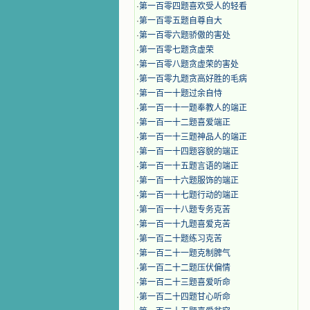
·
第一百零四题喜欢受人的轻看
·
第一百零五题自尊自大
·
第一百零六题骄傲的害处
·
第一百零七题贪虚荣
·
第一百零八题贪虚荣的害处
·
第一百零九题贪高好胜的毛病
·
第一百一十题过余自恃
·
第一百一十一题奉教人的端正
·
第一百一十二题喜爱端正
·
第一百一十三题神品人的端正
·
第一百一十四题容貌的端正
·
第一百一十五题言语的端正
·
第一百一十六题服饰的端正
·
第一百一十七题行动的端正
·
第一百一十八题专务克苦
·
第一百一十九题喜爱克苦
·
第一百二十题练习克苦
·
第一百二十一题克制脾气
·
第一百二十二题压伏偏情
·
第一百二十三题喜爱听命
·
第一百二十四题甘心听命