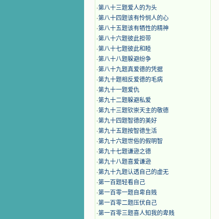
·
第八十三题爱人的为头
·
第八十四题该有怜悯人的心
·
第八十五题该有牺性的精神
·
第八十六题彼此担带
·
第八十七题彼此和睦
·
第八十八题躲避纷争
·
第八十九题真爱德的凭据
·
第九十题相反爱德的毛病
·
第九十一题爱仇
·
第九十二题躲避私爱
·
第九十三题钦崇天主的敬德
·
第九十四题智德的美好
·
第九十五题按智德生活
·
第九十六题世俗的假明智
·
第九十七题谦逊之德
·
第九十八题喜爱谦逊
·
第九十九题认透自己的虚无
·
第一百题轻看自己
·
第一百零一题自卑自贱
·
第一百零二题压伏自己
·
第一百零三题喜人知我的卑贱