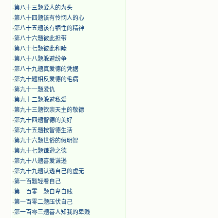
·
第八十三题爱人的为头
·
第八十四题该有怜悯人的心
·
第八十五题该有牺性的精神
·
第八十六题彼此担带
·
第八十七题彼此和睦
·
第八十八题躲避纷争
·
第八十九题真爱德的凭据
·
第九十题相反爱德的毛病
·
第九十一题爱仇
·
第九十二题躲避私爱
·
第九十三题钦崇天主的敬德
·
第九十四题智德的美好
·
第九十五题按智德生活
·
第九十六题世俗的假明智
·
第九十七题谦逊之德
·
第九十八题喜爱谦逊
·
第九十九题认透自己的虚无
·
第一百题轻看自己
·
第一百零一题自卑自贱
·
第一百零二题压伏自己
·
第一百零三题喜人知我的卑贱