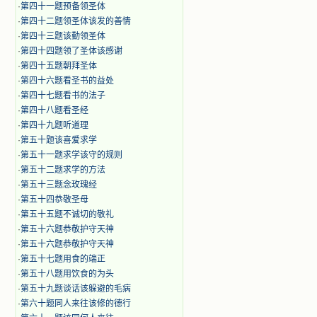
·
第四十一题预备领圣体
·
第四十二题领圣体该发的善情
·
第四十三题该勤领圣体
·
第四十四题领了圣体该感谢
·
第四十五题朝拜圣体
·
第四十六题看圣书的益处
·
第四十七题看书的法子
·
第四十八题看圣经
·
第四十九题听道理
·
第五十题该喜爱求学
·
第五十一题求学该守的规则
·
第五十二题求学的方法
·
第五十三题念玫瑰经
·
第五十四恭敬圣母
·
第五十五题不诚切的敬礼
·
第五十六题恭敬护守天神
·
第五十六题恭敬护守天神
·
第五十七题用食的端正
·
第五十八题用饮食的为头
·
第五十九题谈话该躲避的毛病
·
第六十题同人来往该修的德行