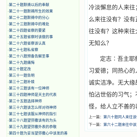
·
第二十题默祷以后的奉献
冷淡懈怠的人来往
·
第二十一题默祷所生的效果
·
第二十二题默祷中的分心
么来往没有？没有
·
第二十三题默祷中的难处
往没有？这种来往
·
第二十四题省察的要紧
·
第二十五题省察时该做的事
无知么？
·
第二十六题省察该认真
·
第二十七题私省察
·
第二十八题预备告解圣事
定志∶吾主耶
·
第二十九题痛悔
·
第三十题定改
习爱德；同热心的
·
第三十一题告明
诚实洁净。无大缘
·
第三十二题补赎
·
第三十三题该有一位神师
怕沾世俗的习气；
·
第三十四题神师是天主的代表
·
第三十五题选择神师
怪，给人立不善的
·
第三十六题该怎么样对待神师
·
第三十七题该服从神师的指引
上一篇：
第六十题同人来往该
·
第三十八题望弥撒该有的为头
下一篇：
第六十二题来往中该
·
第三十九题望弥撒外表的恭敬
·
第四十题为妥当望弥撒心中该发的善