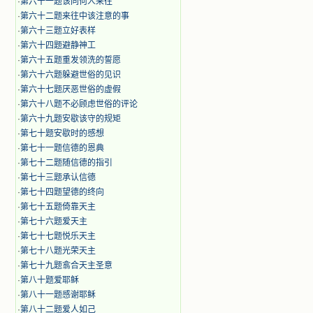
·
第六十一题该同何人来往
·
第六十二题来往中该注意的事
·
第六十三题立好表样
·
第六十四题避静神工
·
第六十五题重发领洗的誓愿
·
第六十六题躲避世俗的见识
·
第六十七题厌恶世俗的虚假
·
第六十八题不必顾虑世俗的评论
·
第六十九题安歇该守的规矩
·
第七十题安歇时的感想
·
第七十一题信德的恩典
·
第七十二题随信德的指引
·
第七十三题承认信德
·
第七十四题望德的终向
·
第七十五题倚靠天主
·
第七十六题爱天主
·
第七十七题悦乐天主
·
第七十八题光荣天主
·
第七十九题翕合天主圣意
·
第八十题爱耶稣
·
第八十一题感谢耶稣
·
第八十二题爱人如己