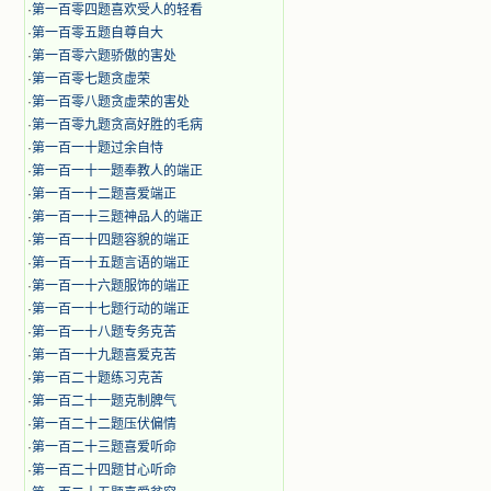
·
第一百零四题喜欢受人的轻看
·
第一百零五题自尊自大
·
第一百零六题骄傲的害处
·
第一百零七题贪虚荣
·
第一百零八题贪虚荣的害处
·
第一百零九题贪高好胜的毛病
·
第一百一十题过余自恃
·
第一百一十一题奉教人的端正
·
第一百一十二题喜爱端正
·
第一百一十三题神品人的端正
·
第一百一十四题容貌的端正
·
第一百一十五题言语的端正
·
第一百一十六题服饰的端正
·
第一百一十七题行动的端正
·
第一百一十八题专务克苦
·
第一百一十九题喜爱克苦
·
第一百二十题练习克苦
·
第一百二十一题克制脾气
·
第一百二十二题压伏偏情
·
第一百二十三题喜爱听命
·
第一百二十四题甘心听命