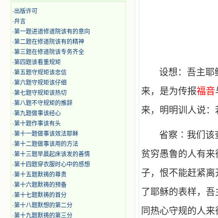
·
出版许可
·
弁言
·
第一题进道修道院该有的意向
·
第二题在修道院该有的精神
·
第三题在修道院该专务齐全
·
第四题该看重规矩
设想：吾主耶
·
第五题守规矩该忠信
·
第六题守规矩该仔细
来，是为传报
福音
·
第七题守规矩该热切
·
第八题不守规矩的推辞
来，明明训人说：
·
第九题做事该经心
·
第十题作事该有头
省察∶我们该
·
第十一题做事该效法耶稣
·
第十二题做事该用的方法
贫穷愚鲁的人有来
·
第十三题早晨起床该发的善情
·
第十四题穿衣服时心中的感想
子，恨不能赶紧离
·
第十五题默祷的尊贵
·
第十六题默祷的预备
了耶稣的表样，吾
·
第十七题默祷的首分
·
第十八题默想的第二分
同热心守规的人来
·
第十九题默祷的第三分