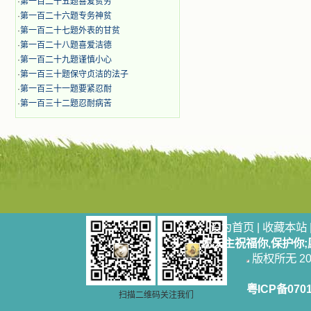
·
第一百二十五题喜爱贫穷
·
第一百二十六题专务神贫
·
第一百二十七题外表的甘贫
·
第一百二十八题喜爱洁德
·
第一百二十九题谨慎小心
·
第一百三十题保守贞洁的法子
·
第一百三十一题要紧忍耐
·
第一百三十二题忍耐病苦
设为首页
|
收藏本站
愿天主祝福你,保护你
版权所无 2006
粤ICP备070
扫描二维码关注我们