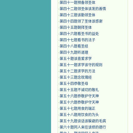
·
第四十一题预备领圣体
·
第四十二题领圣体该发的善情
·
第四十三题该勤领圣体
·
第四十四题领了圣体该感谢
·
第四十五题朝拜圣体
·
第四十六题看圣书的益处
·
第四十七题看书的法子
·
第四十八题看圣经
·
第四十九题听道理
·
第五十题该喜爱求学
·
第五十一题求学该守的规则
·
第五十二题求学的方法
·
第五十三题念玫瑰经
·
第五十四恭敬圣母
·
第五十五题不诚切的敬礼
·
第五十六题恭敬护守天神
·
第五十六题恭敬护守天神
·
第五十七题用食的端正
·
第五十八题用饮食的为头
·
第五十九题谈话该躲避的毛病
·
第六十题同人来往该修的德行