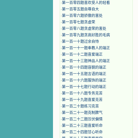
·
第一百零四题喜欢受人的轻看
·
第一百零五题自尊自大
·
第一百零六题骄傲的害处
·
第一百零七题贪虚荣
·
第一百零八题贪虚荣的害处
·
第一百零九题贪高好胜的毛病
·
第一百一十题过余自恃
·
第一百一十一题奉教人的端正
·
第一百一十二题喜爱端正
·
第一百一十三题神品人的端正
·
第一百一十四题容貌的端正
·
第一百一十五题言语的端正
·
第一百一十六题服饰的端正
·
第一百一十七题行动的端正
·
第一百一十八题专务克苦
·
第一百一十九题喜爱克苦
·
第一百二十题练习克苦
·
第一百二十一题克制脾气
·
第一百二十二题压伏偏情
·
第一百二十三题喜爱听命
·
第一百二十四题甘心听命