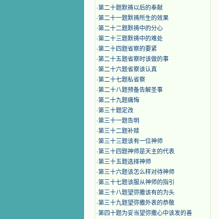
·
第二十题默祷以后的奉献
·
第二十一题默祷所生的效果
·
第二十二题默祷中的分心
·
第二十三题默祷中的难处
·
第二十四题省察的要紧
·
第二十五题省察时该做的事
·
第二十六题省察该认真
·
第二十七题私省察
·
第二十八题预备告解圣事
·
第二十九题痛悔
·
第三十题定改
·
第三十一题告明
·
第三十二题补赎
·
第三十三题该有一位神师
·
第三十四题神师是天主的代表
·
第三十五题选择神师
·
第三十六题该怎么样对待神师
·
第三十七题该服从神师的指引
·
第三十八题望弥撒该有的为头
·
第三十九题望弥撒外表的恭敬
·
第四十题为妥当望弥撒心中该发的善