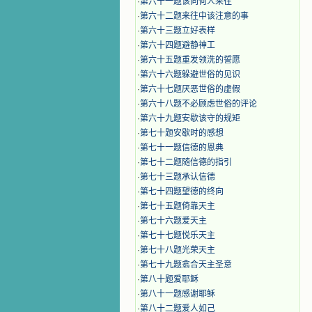
·
第六十一题该同何人来往
·
第六十二题来往中该注意的事
·
第六十三题立好表样
·
第六十四题避静神工
·
第六十五题重发领洗的誓愿
·
第六十六题躲避世俗的见识
·
第六十七题厌恶世俗的虚假
·
第六十八题不必顾虑世俗的评论
·
第六十九题安歇该守的规矩
·
第七十题安歇时的感想
·
第七十一题信德的恩典
·
第七十二题随信德的指引
·
第七十三题承认信德
·
第七十四题望德的终向
·
第七十五题倚靠天主
·
第七十六题爱天主
·
第七十七题悦乐天主
·
第七十八题光荣天主
·
第七十九题翕合天主圣意
·
第八十题爱耶稣
·
第八十一题感谢耶稣
·
第八十二题爱人如己