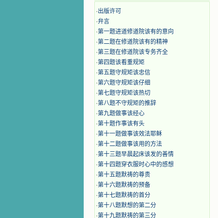
·
出版许可
·
弁言
·
第一题进道修道院该有的意向
·
第二题在修道院该有的精神
·
第三题在修道院该专务齐全
·
第四题该看重规矩
·
第五题守规矩该忠信
·
第六题守规矩该仔细
·
第七题守规矩该热切
·
第八题不守规矩的推辞
·
第九题做事该经心
·
第十题作事该有头
·
第十一题做事该效法耶稣
·
第十二题做事该用的方法
·
第十三题早晨起床该发的善情
·
第十四题穿衣服时心中的感想
·
第十五题默祷的尊贵
·
第十六题默祷的预备
·
第十七题默祷的首分
·
第十八题默想的第二分
·
第十九题默祷的第三分