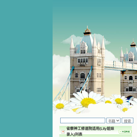
省察神工修道院适用(Lily姐妹
录入)列表