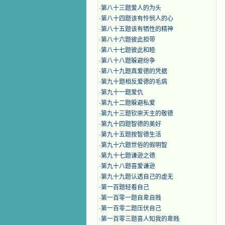
·
第八十三题爱人的为头
·
第八十四题该有怜悯人的心
·
第八十五题该有牺性的精神
·
第八十六题彼此担带
·
第八十七题彼此和睦
·
第八十八题躲避纷争
·
第八十九题真爱德的凭据
·
第九十题相反爱德的毛病
·
第九十一题爱仇
·
第九十二题躲避私爱
·
第九十三题钦崇天主的敬德
·
第九十四题智德的美好
·
第九十五题按智德生活
·
第九十六题世俗的假明智
·
第九十七题谦逊之德
·
第九十八题喜爱谦逊
·
第九十九题认透自己的虚无
·
第一百题轻看自己
·
第一百零一题自卑自贱
·
第一百零二题压伏自己
·
第一百零三题喜人知我的卑贱