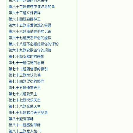
·
第六十一题该同何人来往
·
第六十二题来往中该注意的事
·
第六十三题立好表样
·
第六十四题避静神工
·
第六十五题重发领洗的誓愿
·
第六十六题躲避世俗的见识
·
第六十七题厌恶世俗的虚假
·
第六十八题不必顾虑世俗的评论
·
第六十九题安歇该守的规矩
·
第七十题安歇时的感想
·
第七十一题信德的恩典
·
第七十二题随信德的指引
·
第七十三题承认信德
·
第七十四题望德的终向
·
第七十五题倚靠天主
·
第七十六题爱天主
·
第七十七题悦乐天主
·
第七十八题光荣天主
·
第七十九题翕合天主圣意
·
第八十题爱耶稣
·
第八十一题感谢耶稣
·
第八十二题爱人如己