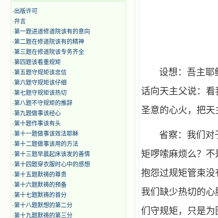
·
出版许可
·
弁言
·
第一题进道修道院该有的意向
·
第二题在修道院该有的精神
·
第三题在修道院该专务齐全
·
第四题该看重规矩
设想：吾主耶
·
第五题守规矩该忠信
·
第六题守规矩该仔细
话向天主父说：看
·
第七题守规矩该热切
·
第八题不守规矩的推辞
圣意的心火，把天
·
第九题做事该经心
·
第十题作事该有头
省察：我们对
·
第十一题做事该效法耶稣
·
第十二题做事该用的方法
矩啰嗦麻烦么？不
·
第十三题早晨起床该发的善情
·
第十四题穿衣服时心中的感想
抱怨过规矩管束没
·
第十五题默祷的尊贵
·
第十六题默祷的预备
我们缺少热切的心
·
第十七题默祷的首分
·
第十八题默想的第二分
们守规矩，只是为
·
第十九题默祷的第三分