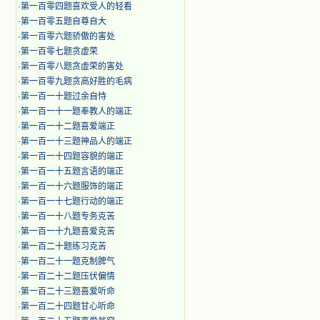
·
第一百零四题喜欢受人的轻看
·
第一百零五题自尊自大
·
第一百零六题骄傲的害处
·
第一百零七题贪虚荣
·
第一百零八题贪虚荣的害处
·
第一百零九题贪高好胜的毛病
·
第一百一十题过余自恃
·
第一百一十一题奉教人的端正
·
第一百一十二题喜爱端正
·
第一百一十三题神品人的端正
·
第一百一十四题容貌的端正
·
第一百一十五题言语的端正
·
第一百一十六题服饰的端正
·
第一百一十七题行动的端正
·
第一百一十八题专务克苦
·
第一百一十九题喜爱克苦
·
第一百二十题练习克苦
·
第一百二十一题克制脾气
·
第一百二十二题压伏偏情
·
第一百二十三题喜爱听命
·
第一百二十四题甘心听命