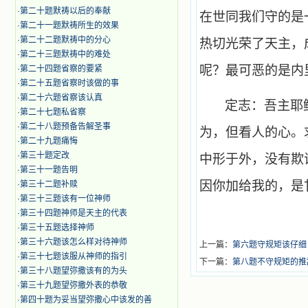
·
第二十题默祷以后的奉献
在世同我们守的是
·
第二十一题默祷所生的效果
·
第二十二题默祷中的分心
热切光荣了天主，
·
第二十三题默祷中的难处
呢？最可恶的是内
·
第二十四题省察的要紧
·
第二十五题省察时该做的事
·
第二十六题省察该认真
定志：吾主耶
·
第二十七题私省察
·
第二十八题预备告解圣事
为，但看人的心。
·
第二十九题痛悔
·
第三十题定改
中形于外，没有欺
·
第三十一题告明
因你加给我的，是
·
第三十二题补赎
·
第三十三题该有一位神师
·
第三十四题神师是天主的代表
·
第三十五题选择神师
·
第三十六题该怎么样对待神师
上一篇：
第六题守规矩该仔细
·
第三十七题该服从神师的指引
下一篇：
第八题不守规矩的推
·
第三十八题望弥撒该有的为头
·
第三十九题望弥撒外表的恭敬
·
第四十题为妥当望弥撒心中该发的善