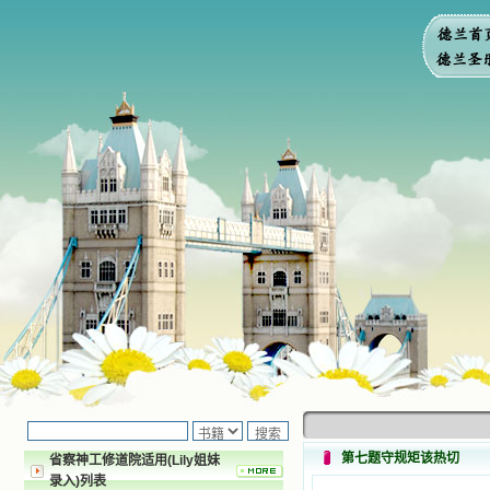
第七题守规矩该热切
省察神工修道院适用(Lily姐妹
录入)列表