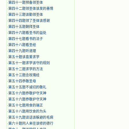
·
第四十一题预备领圣体
·
第四十二题领圣体该发的善情
·
第四十三题该勤领圣体
·
第四十四题领了圣体该感谢
·
第四十五题朝拜圣体
·
第四十六题看圣书的益处
·
第四十七题看书的法子
·
第四十八题看圣经
·
第四十九题听道理
·
第五十题该喜爱求学
·
第五十一题求学该守的规则
·
第五十二题求学的方法
·
第五十三题念玫瑰经
·
第五十四恭敬圣母
·
第五十五题不诚切的敬礼
·
第五十六题恭敬护守天神
·
第五十六题恭敬护守天神
·
第五十七题用食的端正
·
第五十八题用饮食的为头
·
第五十九题谈话该躲避的毛病
·
第六十题同人来往该修的德行