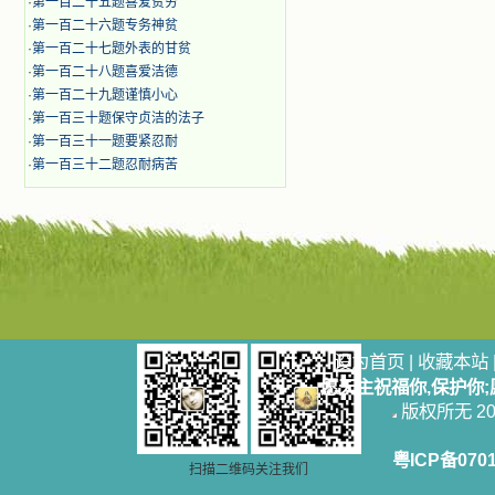
·
第一百二十五题喜爱贫穷
·
第一百二十六题专务神贫
·
第一百二十七题外表的甘贫
·
第一百二十八题喜爱洁德
·
第一百二十九题谨慎小心
·
第一百三十题保守贞洁的法子
·
第一百三十一题要紧忍耐
·
第一百三十二题忍耐病苦
设为首页
|
收藏本站
愿天主祝福你,保护你
版权所无 2006
粤ICP备070
扫描二维码关注我们