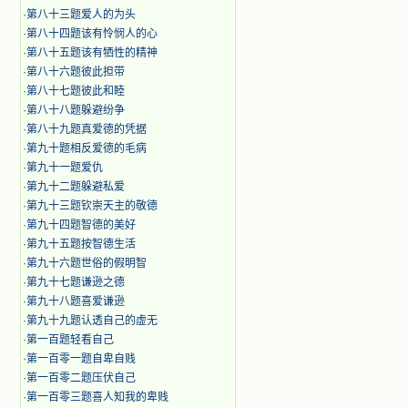
·
第八十三题爱人的为头
·
第八十四题该有怜悯人的心
·
第八十五题该有牺性的精神
·
第八十六题彼此担带
·
第八十七题彼此和睦
·
第八十八题躲避纷争
·
第八十九题真爱德的凭据
·
第九十题相反爱德的毛病
·
第九十一题爱仇
·
第九十二题躲避私爱
·
第九十三题钦崇天主的敬德
·
第九十四题智德的美好
·
第九十五题按智德生活
·
第九十六题世俗的假明智
·
第九十七题谦逊之德
·
第九十八题喜爱谦逊
·
第九十九题认透自己的虚无
·
第一百题轻看自己
·
第一百零一题自卑自贱
·
第一百零二题压伏自己
·
第一百零三题喜人知我的卑贱