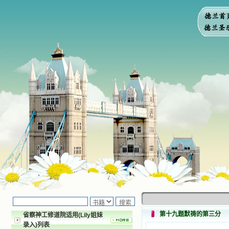
第十九题默祷的第三分
省察神工修道院适用(Lily姐妹
录入)列表