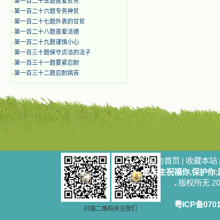
·
第一百二十五题喜爱贫穷
·
第一百二十六题专务神贫
·
第一百二十七题外表的甘贫
·
第一百二十八题喜爱洁德
·
第一百二十九题谨慎小心
·
第一百三十题保守贞洁的法子
·
第一百三十一题要紧忍耐
·
第一百三十二题忍耐病苦
设为首页
|
收藏本站
愿天主祝福你,保护你
版权所无 2006
粤ICP备070
扫描二维码关注我们