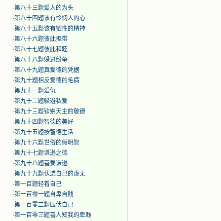
·
第八十三题爱人的为头
·
第八十四题该有怜悯人的心
·
第八十五题该有牺性的精神
·
第八十六题彼此担带
·
第八十七题彼此和睦
·
第八十八题躲避纷争
·
第八十九题真爱德的凭据
·
第九十题相反爱德的毛病
·
第九十一题爱仇
·
第九十二题躲避私爱
·
第九十三题钦崇天主的敬德
·
第九十四题智德的美好
·
第九十五题按智德生活
·
第九十六题世俗的假明智
·
第九十七题谦逊之德
·
第九十八题喜爱谦逊
·
第九十九题认透自己的虚无
·
第一百题轻看自己
·
第一百零一题自卑自贱
·
第一百零二题压伏自己
·
第一百零三题喜人知我的卑贱