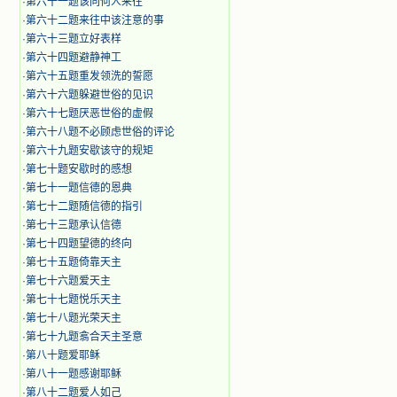
·
第六十一题该同何人来往
·
第六十二题来往中该注意的事
·
第六十三题立好表样
·
第六十四题避静神工
·
第六十五题重发领洗的誓愿
·
第六十六题躲避世俗的见识
·
第六十七题厌恶世俗的虚假
·
第六十八题不必顾虑世俗的评论
·
第六十九题安歇该守的规矩
·
第七十题安歇时的感想
·
第七十一题信德的恩典
·
第七十二题随信德的指引
·
第七十三题承认信德
·
第七十四题望德的终向
·
第七十五题倚靠天主
·
第七十六题爱天主
·
第七十七题悦乐天主
·
第七十八题光荣天主
·
第七十九题翕合天主圣意
·
第八十题爱耶稣
·
第八十一题感谢耶稣
·
第八十二题爱人如己