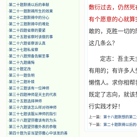
·
第二十题默祷以后的奉献
敷衍过去，仍然死
·
第二十一题默祷所生的效果
·
第二十二题默祷中的分心
有个愿意的心就算
·
第二十三题默祷中的难处
敢的，克胜一切的
·
第二十四题省察的要紧
·
第二十五题省察时该做的事
这几条么？
·
第二十六题省察该认真
·
第二十七题私省察
·
第二十八题预备告解圣事
定志：吾主天
·
第二十九题痛悔
·
第三十题定改
有用的；有许多人
·
第三十一题告明
懒惰人。求你相帮
·
第三十二题补赎
·
第三十三题该有一位神师
既定了志向，就该
·
第三十四题神师是天主的代表
·
第三十五题选择神师
行实践才好！
·
第三十六题该怎么样对待神师
·
第三十七题该服从神师的指引
上一篇：
第十八题默想的第二
·
第三十八题望弥撒该有的为头
下一篇：
第二十题默祷以后的
·
第三十九题望弥撒外表的恭敬
·
第四十题为妥当望弥撒心中该发的善