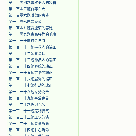
·
第一百零四题喜欢受人的轻看
·
第一百零五题自尊自大
·
第一百零六题骄傲的害处
·
第一百零七题贪虚荣
·
第一百零八题贪虚荣的害处
·
第一百零九题贪高好胜的毛病
·
第一百一十题过余自恃
·
第一百一十一题奉教人的端正
·
第一百一十二题喜爱端正
·
第一百一十三题神品人的端正
·
第一百一十四题容貌的端正
·
第一百一十五题言语的端正
·
第一百一十六题服饰的端正
·
第一百一十七题行动的端正
·
第一百一十八题专务克苦
·
第一百一十九题喜爱克苦
·
第一百二十题练习克苦
·
第一百二十一题克制脾气
·
第一百二十二题压伏偏情
·
第一百二十三题喜爱听命
·
第一百二十四题甘心听命