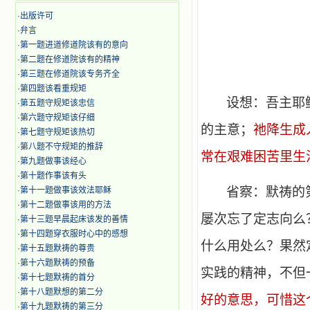
·
出版许可
·
弁言
·
第一题进道修道院该有的意向
·
第二题在修道院该有的精神
·
第三题在修道院该专务齐全
·
第四题该看重规矩
设想：吾主耶
·
第五题守规矩该忠信
·
第六题守规矩该仔细
的主意；
祂降生成
·
第七题守规矩该热切
·
第八题不守规矩的推辞
常在艰难困苦里生
·
第九题做事该经心
·
第十题作事该有头
省察：默祷的
·
第十一题做事该效法耶稣
·
第十二题做事该用的方法
屡次忘了定志向么
·
第十三题早晨起床该发的善情
·
第十四题穿衣服时心中的感想
什么用处么？果然
·
第十五题默祷的尊贵
·
第十六题默祷的预备
实践的精神，不但
·
第十七题默祷的首分
·
第十八题默想的第二分
好的意思，可惜这
·
第十九题默祷的第三分