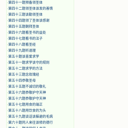
·
第四十一题预备领圣体
·
第四十二题领圣体该发的善情
·
第四十三题该勤领圣体
·
第四十四题领了圣体该感谢
·
第四十五题朝拜圣体
·
第四十六题看圣书的益处
·
第四十七题看书的法子
·
第四十八题看圣经
·
第四十九题听道理
·
第五十题该喜爱求学
·
第五十一题求学该守的规则
·
第五十二题求学的方法
·
第五十三题念玫瑰经
·
第五十四恭敬圣母
·
第五十五题不诚切的敬礼
·
第五十六题恭敬护守天神
·
第五十六题恭敬护守天神
·
第五十七题用食的端正
·
第五十八题用饮食的为头
·
第五十九题谈话该躲避的毛病
·
第六十题同人来往该修的德行