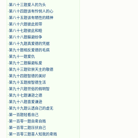
·
第八十三题爱人的为头
·
第八十四题该有怜悯人的心
·
第八十五题该有牺性的精神
·
第八十六题彼此担带
·
第八十七题彼此和睦
·
第八十八题躲避纷争
·
第八十九题真爱德的凭据
·
第九十题相反爱德的毛病
·
第九十一题爱仇
·
第九十二题躲避私爱
·
第九十三题钦崇天主的敬德
·
第九十四题智德的美好
·
第九十五题按智德生活
·
第九十六题世俗的假明智
·
第九十七题谦逊之德
·
第九十八题喜爱谦逊
·
第九十九题认透自己的虚无
·
第一百题轻看自己
·
第一百零一题自卑自贱
·
第一百零二题压伏自己
·
第一百零三题喜人知我的卑贱