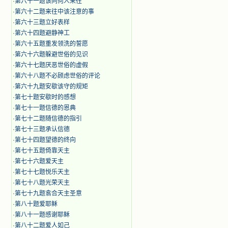
·
第六十一题该同何人来往
·
第六十二题来往中该注意的事
·
第六十三题立好表样
·
第六十四题避静神工
·
第六十五题重发领洗的誓愿
·
第六十六题躲避世俗的见识
·
第六十七题厌恶世俗的虚假
·
第六十八题不必顾虑世俗的评论
·
第六十九题安歇该守的规矩
·
第七十题安歇时的感想
·
第七十一题信德的恩典
·
第七十二题随信德的指引
·
第七十三题承认信德
·
第七十四题望德的终向
·
第七十五题倚靠天主
·
第七十六题爱天主
·
第七十七题悦乐天主
·
第七十八题光荣天主
·
第七十九题翕合天主圣意
·
第八十题爱耶稣
·
第八十一题感谢耶稣
·
第八十二题爱人如己