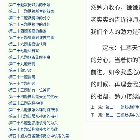
·
第二十题默祷以后的奉献
然勉力收心，谦谦
·
第二十一题默祷所生的效果
·
第二十二题默祷中的分心
老实实的告诉神师
·
第二十三题默祷中的难处
我们个人的勉力是
·
第二十四题省察的要紧
·
第二十五题省察时该做的事
·
第二十六题省察该认真
定志：仁慈天
·
第二十七题私省察
·
第二十八题预备告解圣事
的分心，当着你的
·
第二十九题痛悔
·
第三十题定改
前进。如今我坚心
·
第三十一题告明
的时候，再理会我
·
第三十二题补赎
·
第三十三题该有一位神师
的相帮，勉力接续
·
第三十四题神师是天主的代表
·
第三十五题选择神师
上一篇：
第二十一题默祷所生
·
第三十六题该怎么样对待神师
下一篇：
第二十三题默祷中的
·
第三十七题该服从神师的指引
·
第三十八题望弥撒该有的为头
·
第三十九题望弥撒外表的恭敬
·
第四十题为妥当望弥撒心中该发的善