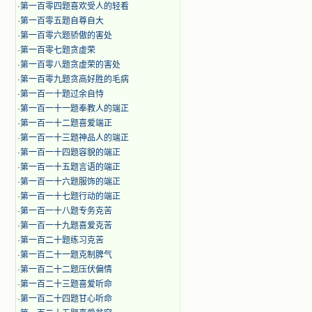
·
第一百零四题喜欢受人的轻看
·
第一百零五题自尊自大
·
第一百零六题骄傲的害处
·
第一百零七题贪虚荣
·
第一百零八题贪虚荣的害处
·
第一百零九题贪高好胜的毛病
·
第一百一十题过余自恃
·
第一百一十一题奉教人的端正
·
第一百一十二题喜爱端正
·
第一百一十三题神品人的端正
·
第一百一十四题容貌的端正
·
第一百一十五题言语的端正
·
第一百一十六题服饰的端正
·
第一百一十七题行动的端正
·
第一百一十八题专务克苦
·
第一百一十九题喜爱克苦
·
第一百二十题练习克苦
·
第一百二十一题克制脾气
·
第一百二十二题压伏偏情
·
第一百二十三题喜爱听命
·
第一百二十四题甘心听命