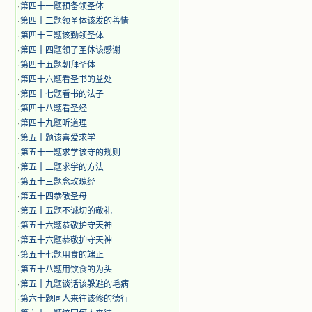
·
第四十一题预备领圣体
·
第四十二题领圣体该发的善情
·
第四十三题该勤领圣体
·
第四十四题领了圣体该感谢
·
第四十五题朝拜圣体
·
第四十六题看圣书的益处
·
第四十七题看书的法子
·
第四十八题看圣经
·
第四十九题听道理
·
第五十题该喜爱求学
·
第五十一题求学该守的规则
·
第五十二题求学的方法
·
第五十三题念玫瑰经
·
第五十四恭敬圣母
·
第五十五题不诚切的敬礼
·
第五十六题恭敬护守天神
·
第五十六题恭敬护守天神
·
第五十七题用食的端正
·
第五十八题用饮食的为头
·
第五十九题谈话该躲避的毛病
·
第六十题同人来往该修的德行