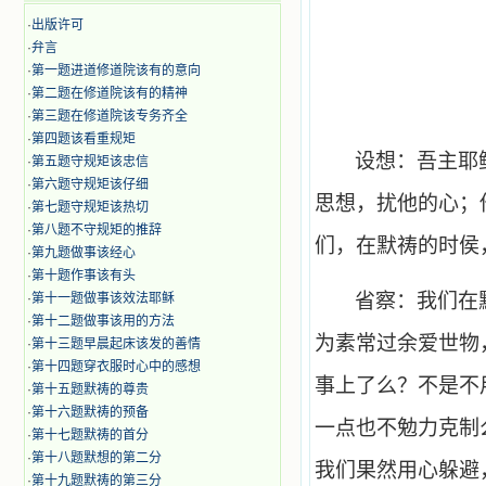
·
出版许可
·
弁言
·
第一题进道修道院该有的意向
·
第二题在修道院该有的精神
·
第三题在修道院该专务齐全
·
第四题该看重规矩
设想：吾主耶
·
第五题守规矩该忠信
·
第六题守规矩该仔细
思想，扰他的心；
·
第七题守规矩该热切
·
第八题不守规矩的推辞
们，在默祷的时侯
·
第九题做事该经心
·
第十题作事该有头
省察：我们在
·
第十一题做事该效法耶稣
·
第十二题做事该用的方法
为素常过余爱世物
·
第十三题早晨起床该发的善情
·
第十四题穿衣服时心中的感想
事上了么？不是不
·
第十五题默祷的尊贵
·
第十六题默祷的预备
一点也不勉力克制
·
第十七题默祷的首分
·
第十八题默想的第二分
我们果然用心躲避
·
第十九题默祷的第三分