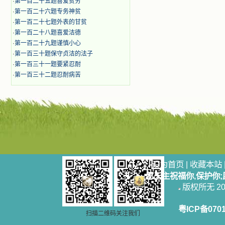
·
第一百二十五题喜爱贫穷
·
第一百二十六题专务神贫
·
第一百二十七题外表的甘贫
·
第一百二十八题喜爱洁德
·
第一百二十九题谨慎小心
·
第一百三十题保守贞洁的法子
·
第一百三十一题要紧忍耐
·
第一百三十二题忍耐病苦
设为首页
|
收藏本站
愿天主祝福你,保护你
版权所无 2006
粤ICP备070
扫描二维码关注我们