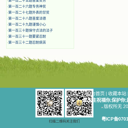
·
第一百二十五题喜爱贫穷
·
第一百二十六题专务神贫
·
第一百二十七题外表的甘贫
·
第一百二十八题喜爱洁德
·
第一百二十九题谨慎小心
·
第一百三十题保守贞洁的法子
·
第一百三十一题要紧忍耐
·
第一百三十二题忍耐病苦
设为首页
|
收藏本站
愿天主祝福你,保护你
版权所无 2006
粤ICP备070
扫描二维码关注我们