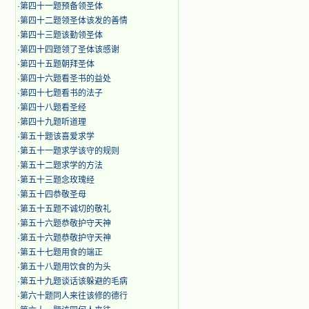
·
第四十一题预备领圣体
·
第四十二题领圣体该发的善情
·
第四十三题该勤领圣体
·
第四十四题领了圣体该感谢
·
第四十五题朝拜圣体
·
第四十六题看圣书的益处
·
第四十七题看书的法子
·
第四十八题看圣经
·
第四十九题听道理
·
第五十题该喜爱求学
·
第五十一题求学该守的规则
·
第五十二题求学的方法
·
第五十三题念玫瑰经
·
第五十四恭敬圣母
·
第五十五题不诚切的敬礼
·
第五十六题恭敬护守天神
·
第五十六题恭敬护守天神
·
第五十七题用食的端正
·
第五十八题用饮食的为头
·
第五十九题谈话该躲避的毛病
·
第六十题同人来往该修的德行