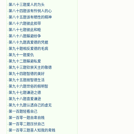
·
第八十三题爱人的为头
·
第八十四题该有怜悯人的心
·
第八十五题该有牺性的精神
·
第八十六题彼此担带
·
第八十七题彼此和睦
·
第八十八题躲避纷争
·
第八十九题真爱德的凭据
·
第九十题相反爱德的毛病
·
第九十一题爱仇
·
第九十二题躲避私爱
·
第九十三题钦崇天主的敬德
·
第九十四题智德的美好
·
第九十五题按智德生活
·
第九十六题世俗的假明智
·
第九十七题谦逊之德
·
第九十八题喜爱谦逊
·
第九十九题认透自己的虚无
·
第一百题轻看自己
·
第一百零一题自卑自贱
·
第一百零二题压伏自己
·
第一百零三题喜人知我的卑贱