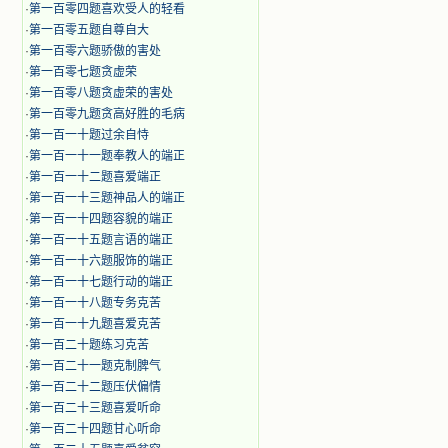
·
第一百零四题喜欢受人的轻看
·
第一百零五题自尊自大
·
第一百零六题骄傲的害处
·
第一百零七题贪虚荣
·
第一百零八题贪虚荣的害处
·
第一百零九题贪高好胜的毛病
·
第一百一十题过余自恃
·
第一百一十一题奉教人的端正
·
第一百一十二题喜爱端正
·
第一百一十三题神品人的端正
·
第一百一十四题容貌的端正
·
第一百一十五题言语的端正
·
第一百一十六题服饰的端正
·
第一百一十七题行动的端正
·
第一百一十八题专务克苦
·
第一百一十九题喜爱克苦
·
第一百二十题练习克苦
·
第一百二十一题克制脾气
·
第一百二十二题压伏偏情
·
第一百二十三题喜爱听命
·
第一百二十四题甘心听命