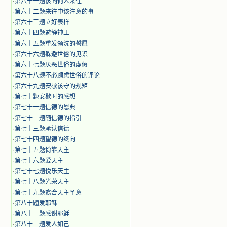
·
第六十一题该同何人来往
·
第六十二题来往中该注意的事
·
第六十三题立好表样
·
第六十四题避静神工
·
第六十五题重发领洗的誓愿
·
第六十六题躲避世俗的见识
·
第六十七题厌恶世俗的虚假
·
第六十八题不必顾虑世俗的评论
·
第六十九题安歇该守的规矩
·
第七十题安歇时的感想
·
第七十一题信德的恩典
·
第七十二题随信德的指引
·
第七十三题承认信德
·
第七十四题望德的终向
·
第七十五题倚靠天主
·
第七十六题爱天主
·
第七十七题悦乐天主
·
第七十八题光荣天主
·
第七十九题翕合天主圣意
·
第八十题爱耶稣
·
第八十一题感谢耶稣
·
第八十二题爱人如己