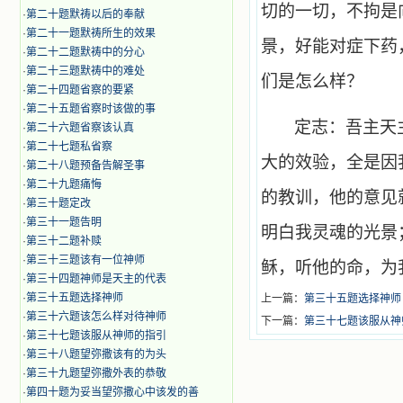
切的一切，不拘是
·
第二十题默祷以后的奉献
·
第二十一题默祷所生的效果
景，好能对症下药
·
第二十二题默祷中的分心
·
第二十三题默祷中的难处
们是怎么样？
·
第二十四题省察的要紧
·
第二十五题省察时该做的事
定志：吾主天
·
第二十六题省察该认真
·
第二十七题私省察
大的效验，全是因
·
第二十八题预备告解圣事
·
第二十九题痛悔
的教训，他的意见
·
第三十题定改
·
第三十一题告明
明白我灵魂的光景
·
第三十二题补赎
·
第三十三题该有一位神师
稣，听他的命，为
·
第三十四题神师是天主的代表
·
第三十五题选择神师
上一篇：
第三十五题选择神师
·
第三十六题该怎么样对待神师
下一篇：
第三十七题该服从神
·
第三十七题该服从神师的指引
·
第三十八题望弥撒该有的为头
·
第三十九题望弥撒外表的恭敬
·
第四十题为妥当望弥撒心中该发的善