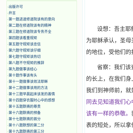
·
出版许可
·
弁言
·
第一题进道修道院该有的意向
·
第二题在修道院该有的精神
设想：吾主耶
·
第三题在修道院该专务齐全
·
第四题该看重规矩
为耶稣承认，圣母
·
第五题守规矩该忠信
·
第六题守规矩该仔细
的地位，受他们的
·
第七题守规矩该热切
·
第八题不守规矩的推辞
省察：我们该
·
第九题做事该经心
·
第十题作事该有头
的长上，在我们身
·
第十一题做事该效法耶稣
·
第十二题做事该用的方法
我们到神师前，就
·
第十三题早晨起床该发的善情
·
第十四题穿衣服时心中的感想
同去见知道我们心
·
第十五题默祷的尊贵
该有一样的恭敬。
·
第十六题默祷的预备
·
第十七题默祷的首分
表的短处，所以拿
·
第十八题默想的第二分
·
第十九题默祷的第三分