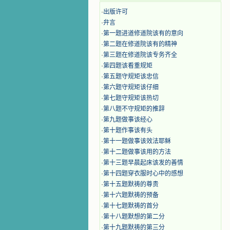
·
出版许可
·
弁言
·
第一题进道修道院该有的意向
·
第二题在修道院该有的精神
·
第三题在修道院该专务齐全
·
第四题该看重规矩
·
第五题守规矩该忠信
·
第六题守规矩该仔细
·
第七题守规矩该热切
·
第八题不守规矩的推辞
·
第九题做事该经心
·
第十题作事该有头
·
第十一题做事该效法耶稣
·
第十二题做事该用的方法
·
第十三题早晨起床该发的善情
·
第十四题穿衣服时心中的感想
·
第十五题默祷的尊贵
·
第十六题默祷的预备
·
第十七题默祷的首分
·
第十八题默想的第二分
·
第十九题默祷的第三分