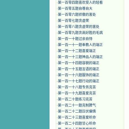
·
第一百零四题喜欢受人的轻看
·
第一百零五题自尊自大
·
第一百零六题骄傲的害处
·
第一百零七题贪虚荣
·
第一百零八题贪虚荣的害处
·
第一百零九题贪高好胜的毛病
·
第一百一十题过余自恃
·
第一百一十一题奉教人的端正
·
第一百一十二题喜爱端正
·
第一百一十三题神品人的端正
·
第一百一十四题容貌的端正
·
第一百一十五题言语的端正
·
第一百一十六题服饰的端正
·
第一百一十七题行动的端正
·
第一百一十八题专务克苦
·
第一百一十九题喜爱克苦
·
第一百二十题练习克苦
·
第一百二十一题克制脾气
·
第一百二十二题压伏偏情
·
第一百二十三题喜爱听命
·
第一百二十四题甘心听命