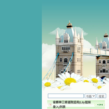
省察神工修道院适用(Lily姐妹
录入)列表