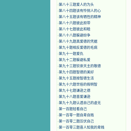
·
第八十三题爱人的为头
·
第八十四题该有怜悯人的心
·
第八十五题该有牺性的精神
·
第八十六题彼此担带
·
第八十七题彼此和睦
·
第八十八题躲避纷争
·
第八十九题真爱德的凭据
·
第九十题相反爱德的毛病
·
第九十一题爱仇
·
第九十二题躲避私爱
·
第九十三题钦崇天主的敬德
·
第九十四题智德的美好
·
第九十五题按智德生活
·
第九十六题世俗的假明智
·
第九十七题谦逊之德
·
第九十八题喜爱谦逊
·
第九十九题认透自己的虚无
·
第一百题轻看自己
·
第一百零一题自卑自贱
·
第一百零二题压伏自己
·
第一百零三题喜人知我的卑贱