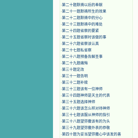
·
第二十题默祷以后的奉献
·
第二十一题默祷所生的效果
·
第二十二题默祷中的分心
·
第二十三题默祷中的难处
·
第二十四题省察的要紧
·
第二十五题省察时该做的事
·
第二十六题省察该认真
·
第二十七题私省察
·
第二十八题预备告解圣事
·
第二十九题痛悔
·
第三十题定改
·
第三十一题告明
·
第三十二题补赎
·
第三十三题该有一位神师
·
第三十四题神师是天主的代表
·
第三十五题选择神师
·
第三十六题该怎么样对待神师
·
第三十七题该服从神师的指引
·
第三十八题望弥撒该有的为头
·
第三十九题望弥撒外表的恭敬
·
第四十题为妥当望弥撒心中该发的善