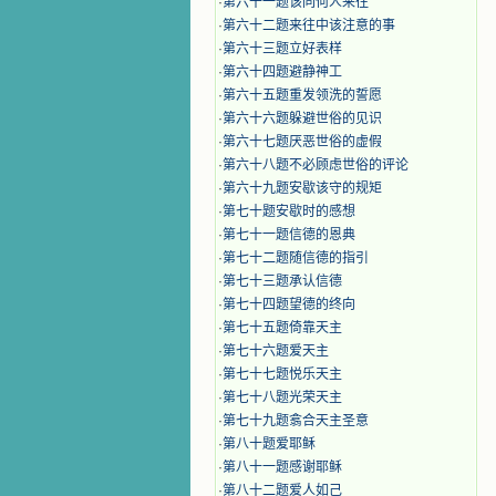
·
第六十一题该同何人来往
·
第六十二题来往中该注意的事
·
第六十三题立好表样
·
第六十四题避静神工
·
第六十五题重发领洗的誓愿
·
第六十六题躲避世俗的见识
·
第六十七题厌恶世俗的虚假
·
第六十八题不必顾虑世俗的评论
·
第六十九题安歇该守的规矩
·
第七十题安歇时的感想
·
第七十一题信德的恩典
·
第七十二题随信德的指引
·
第七十三题承认信德
·
第七十四题望德的终向
·
第七十五题倚靠天主
·
第七十六题爱天主
·
第七十七题悦乐天主
·
第七十八题光荣天主
·
第七十九题翕合天主圣意
·
第八十题爱耶稣
·
第八十一题感谢耶稣
·
第八十二题爱人如己