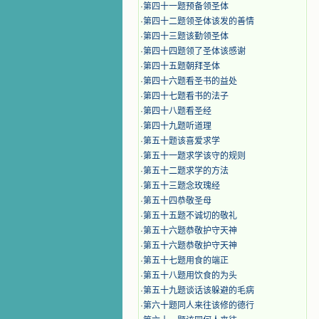
·
第四十一题预备领圣体
·
第四十二题领圣体该发的善情
·
第四十三题该勤领圣体
·
第四十四题领了圣体该感谢
·
第四十五题朝拜圣体
·
第四十六题看圣书的益处
·
第四十七题看书的法子
·
第四十八题看圣经
·
第四十九题听道理
·
第五十题该喜爱求学
·
第五十一题求学该守的规则
·
第五十二题求学的方法
·
第五十三题念玫瑰经
·
第五十四恭敬圣母
·
第五十五题不诚切的敬礼
·
第五十六题恭敬护守天神
·
第五十六题恭敬护守天神
·
第五十七题用食的端正
·
第五十八题用饮食的为头
·
第五十九题谈话该躲避的毛病
·
第六十题同人来往该修的德行