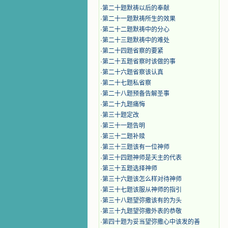
·
第二十题默祷以后的奉献
·
第二十一题默祷所生的效果
·
第二十二题默祷中的分心
·
第二十三题默祷中的难处
·
第二十四题省察的要紧
·
第二十五题省察时该做的事
·
第二十六题省察该认真
·
第二十七题私省察
·
第二十八题预备告解圣事
·
第二十九题痛悔
·
第三十题定改
·
第三十一题告明
·
第三十二题补赎
·
第三十三题该有一位神师
·
第三十四题神师是天主的代表
·
第三十五题选择神师
·
第三十六题该怎么样对待神师
·
第三十七题该服从神师的指引
·
第三十八题望弥撒该有的为头
·
第三十九题望弥撒外表的恭敬
·
第四十题为妥当望弥撒心中该发的善