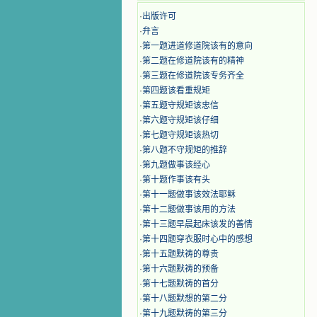
·
出版许可
·
弁言
·
第一题进道修道院该有的意向
·
第二题在修道院该有的精神
·
第三题在修道院该专务齐全
·
第四题该看重规矩
·
第五题守规矩该忠信
·
第六题守规矩该仔细
·
第七题守规矩该热切
·
第八题不守规矩的推辞
·
第九题做事该经心
·
第十题作事该有头
·
第十一题做事该效法耶稣
·
第十二题做事该用的方法
·
第十三题早晨起床该发的善情
·
第十四题穿衣服时心中的感想
·
第十五题默祷的尊贵
·
第十六题默祷的预备
·
第十七题默祷的首分
·
第十八题默想的第二分
·
第十九题默祷的第三分