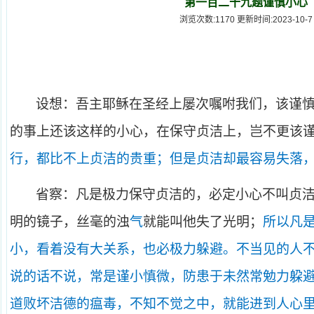
第一百二十九题谨慎小心
浏览次数:1170 更新时间:2023-10-7
设想：吾主耶稣在圣经上屡次嘱咐我们，该谨
的事上还该这样的小心，在保守贞洁上，岂不更该
行，都比不上贞洁的贵重；但是贞洁却最容易失落
省察：凡是极力保守贞洁的，必定小心不叫贞
明的镜子，丝毫的浊
气
就能叫他失了光明；
所以凡
小，看着没有大关系，也必极力躲避。不当见的人
说的话不说，常是谨小慎微，防患于未然常勉力躱
道败坏洁德的瘟毒，不知不觉之中，就能进到人心