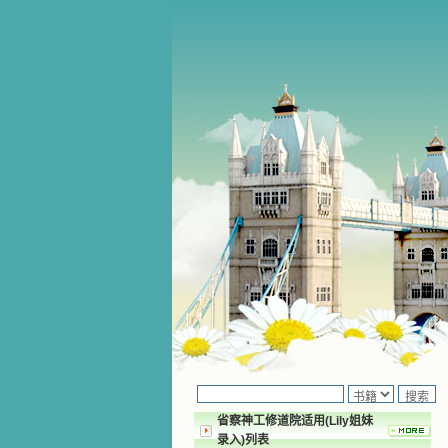
省察神工修道院适用(Lily姐妹
录入)列表