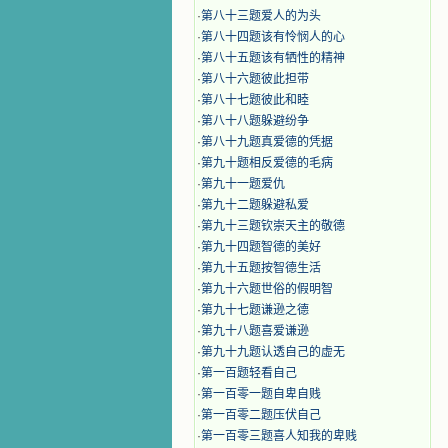
·
第八十三题爱人的为头
·
第八十四题该有怜悯人的心
·
第八十五题该有牺性的精神
·
第八十六题彼此担带
·
第八十七题彼此和睦
·
第八十八题躲避纷争
·
第八十九题真爱德的凭据
·
第九十题相反爱德的毛病
·
第九十一题爱仇
·
第九十二题躲避私爱
·
第九十三题钦崇天主的敬德
·
第九十四题智德的美好
·
第九十五题按智德生活
·
第九十六题世俗的假明智
·
第九十七题谦逊之德
·
第九十八题喜爱谦逊
·
第九十九题认透自己的虚无
·
第一百题轻看自己
·
第一百零一题自卑自贱
·
第一百零二题压伏自己
·
第一百零三题喜人知我的卑贱