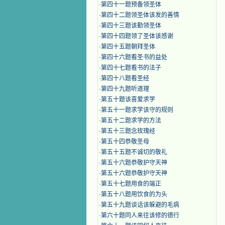
·
第四十一题预备领圣体
·
第四十二题领圣体该发的善情
·
第四十三题该勤领圣体
·
第四十四题领了圣体该感谢
·
第四十五题朝拜圣体
·
第四十六题看圣书的益处
·
第四十七题看书的法子
·
第四十八题看圣经
·
第四十九题听道理
·
第五十题该喜爱求学
·
第五十一题求学该守的规则
·
第五十二题求学的方法
·
第五十三题念玫瑰经
·
第五十四恭敬圣母
·
第五十五题不诚切的敬礼
·
第五十六题恭敬护守天神
·
第五十六题恭敬护守天神
·
第五十七题用食的端正
·
第五十八题用饮食的为头
·
第五十九题谈话该躲避的毛病
·
第六十题同人来往该修的德行