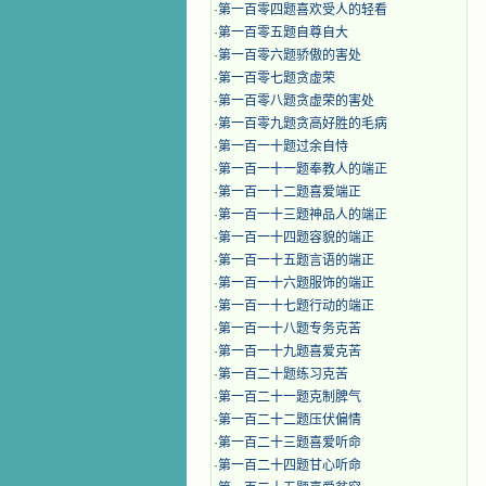
·
第一百零四题喜欢受人的轻看
·
第一百零五题自尊自大
·
第一百零六题骄傲的害处
·
第一百零七题贪虚荣
·
第一百零八题贪虚荣的害处
·
第一百零九题贪高好胜的毛病
·
第一百一十题过余自恃
·
第一百一十一题奉教人的端正
·
第一百一十二题喜爱端正
·
第一百一十三题神品人的端正
·
第一百一十四题容貌的端正
·
第一百一十五题言语的端正
·
第一百一十六题服饰的端正
·
第一百一十七题行动的端正
·
第一百一十八题专务克苦
·
第一百一十九题喜爱克苦
·
第一百二十题练习克苦
·
第一百二十一题克制脾气
·
第一百二十二题压伏偏情
·
第一百二十三题喜爱听命
·
第一百二十四题甘心听命