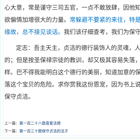
心大意，常是谨守三司五官，一点不敢放肆，因他
欲偏情加增很大的力量。
常躲避不要紧的来往，特
缘故，总不接见谈话。
我们该仔细查考，我们为保
定志：吾主天主，贞洁的德行装饰人的灵魂，
的；但是按圣保禄宗徒的教训，却又极其容易失落
样。巴不得我能明白这个德行的美丽，知道加意的
落这个宝贝的危险。求你赏我这份恩宠，因为书上
保守贞洁。
上一篇：
第一百二十八题喜爱洁德
下一篇：
第一百三十题保守贞洁的法子