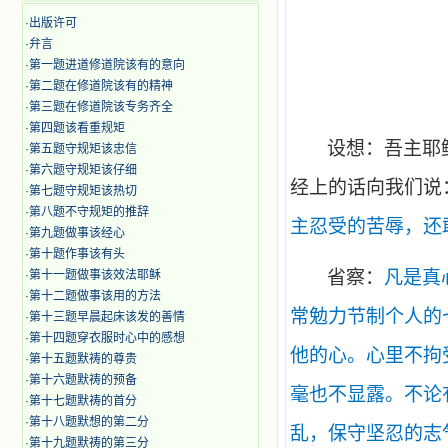
·
出版许可
·
弁言
·
第一题进道修道院该有的意向
·
第二题在修道院该有的精神
·
第三题在修道院该专务齐全
·
第四题该看重规矩
设想：吾主耶
·
第五题守规矩该忠信
·
第六题守规矩该仔细
经上的话向我们说
·
第七题守规矩该热切
·
第八题不守规矩的推辞
主忍受的苦辱，还
·
第九题做事该经心
·
第十题作事该有头
省察：
凡是真
·
第十一题做事该效法耶稣
·
第十二题做事该用的方法
常勉力节制个人的
·
第十三题早晨起床该发的善情
·
第十四题穿衣服时心中的感想
他的心。心里不拘
·
第十五题默祷的尊贵
·
第十六题默祷的预备
毫也不显露。不论
·
第十七题默祷的首分
·
第十八题默想的第二分
乱，保守坚忍的志
·
第十九题默祷的第三分