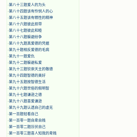
·
第八十三题爱人的为头
·
第八十四题该有怜悯人的心
·
第八十五题该有牺性的精神
·
第八十六题彼此担带
·
第八十七题彼此和睦
·
第八十八题躲避纷争
·
第八十九题真爱德的凭据
·
第九十题相反爱德的毛病
·
第九十一题爱仇
·
第九十二题躲避私爱
·
第九十三题钦崇天主的敬德
·
第九十四题智德的美好
·
第九十五题按智德生活
·
第九十六题世俗的假明智
·
第九十七题谦逊之德
·
第九十八题喜爱谦逊
·
第九十九题认透自己的虚无
·
第一百题轻看自己
·
第一百零一题自卑自贱
·
第一百零二题压伏自己
·
第一百零三题喜人知我的卑贱