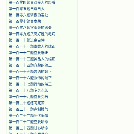
·
第一百零四题喜欢受人的轻看
·
第一百零五题自尊自大
·
第一百零六题骄傲的害处
·
第一百零七题贪虚荣
·
第一百零八题贪虚荣的害处
·
第一百零九题贪高好胜的毛病
·
第一百一十题过余自恃
·
第一百一十一题奉教人的端正
·
第一百一十二题喜爱端正
·
第一百一十三题神品人的端正
·
第一百一十四题容貌的端正
·
第一百一十五题言语的端正
·
第一百一十六题服饰的端正
·
第一百一十七题行动的端正
·
第一百一十八题专务克苦
·
第一百一十九题喜爱克苦
·
第一百二十题练习克苦
·
第一百二十一题克制脾气
·
第一百二十二题压伏偏情
·
第一百二十三题喜爱听命
·
第一百二十四题甘心听命