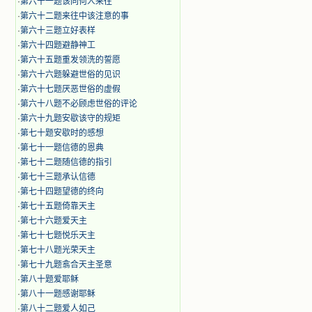
·
第六十一题该同何人来往
·
第六十二题来往中该注意的事
·
第六十三题立好表样
·
第六十四题避静神工
·
第六十五题重发领洗的誓愿
·
第六十六题躲避世俗的见识
·
第六十七题厌恶世俗的虚假
·
第六十八题不必顾虑世俗的评论
·
第六十九题安歇该守的规矩
·
第七十题安歇时的感想
·
第七十一题信德的恩典
·
第七十二题随信德的指引
·
第七十三题承认信德
·
第七十四题望德的终向
·
第七十五题倚靠天主
·
第七十六题爱天主
·
第七十七题悦乐天主
·
第七十八题光荣天主
·
第七十九题翕合天主圣意
·
第八十题爱耶稣
·
第八十一题感谢耶稣
·
第八十二题爱人如己