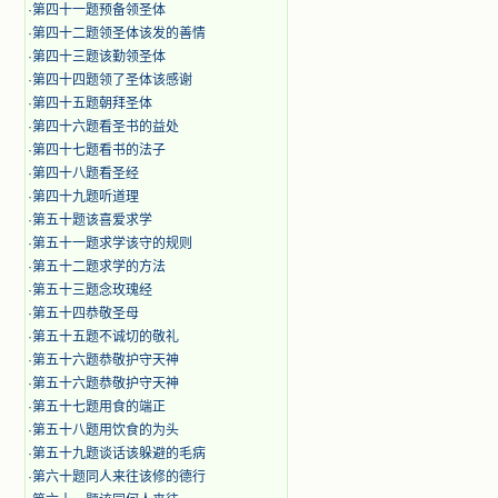
·
第四十一题预备领圣体
·
第四十二题领圣体该发的善情
·
第四十三题该勤领圣体
·
第四十四题领了圣体该感谢
·
第四十五题朝拜圣体
·
第四十六题看圣书的益处
·
第四十七题看书的法子
·
第四十八题看圣经
·
第四十九题听道理
·
第五十题该喜爱求学
·
第五十一题求学该守的规则
·
第五十二题求学的方法
·
第五十三题念玫瑰经
·
第五十四恭敬圣母
·
第五十五题不诚切的敬礼
·
第五十六题恭敬护守天神
·
第五十六题恭敬护守天神
·
第五十七题用食的端正
·
第五十八题用饮食的为头
·
第五十九题谈话该躲避的毛病
·
第六十题同人来往该修的德行