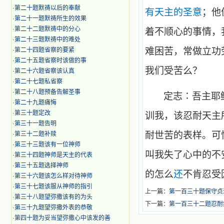
·
第二十题默祷以后的奉献
有天主的圣意
；他
·
第二十一题默祷所生的效果
·
第二十二题默祷中的分心
着不顺心的事情，
·
第二十三题默祷中的难处
难困苦，常做立功
·
第二十四题省察的要紧
·
第二十五题省察时该做的事
我们受苦么？
·
第二十六题省察该认真
·
第二十七题私省察
·
第二十八题预备告解圣事
定志∶吾主耶
·
第二十九题痛悔
·
第三十题定改
训我，该忍耐天主
·
第三十一题告明
耐世苦的表样。可
·
第三十二题补赎
·
第三十三题该有一位神师
叫我失了心中的不
·
第三十四题神师是天主的代表
·
第三十五题选择神师
的怎么
还
不肯忍受
·
第三十六题该怎么样对待神师
·
第三十七题该服从神师的指引
上一篇：
第一百三十题保守贞
·
第三十八题望弥撒该有的为头
下一篇：
第一百三十二题忍耐
·
第三十九题望弥撒外表的恭敬
·
第四十题为妥当望弥撒心中该发的善