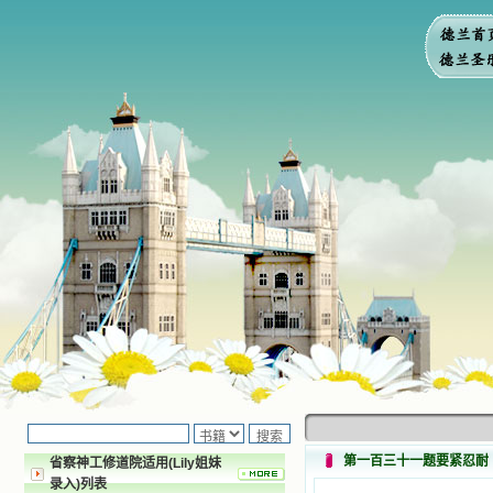
第一百三十一题要紧忍耐
省察神工修道院适用(Lily姐妹
录入)列表