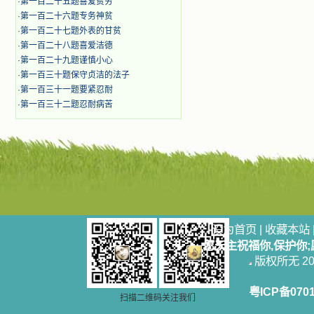
·
第一百二十五题喜爱贫穷
·
第一百二十六题专务神贫
·
第一百二十七题外表的甘贫
·
第一百二十八题喜爱洁德
·
第一百二十九题谨慎小心
·
第一百三十题保守贞洁的法子
·
第一百三十一题要紧忍耐
·
第一百三十二题忍耐病苦
设为首页
|
收藏本站
愿天主祝福你,保护你
版权所无 2006
粤ICP备070
扫描二维码关注我们