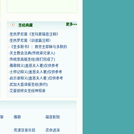
更多>>
圣经典藏
·
圣热罗尼莫《圣玛窦福音注释》
·
圣热罗尼莫〈训道篇注释〉
·
《圣多默书》：救世主耶稣与多默的
·
天主教会法典(传统弟兄录入)
·
传统思高版圣经(我们完成了)
·
雅歌释义(盖恩夫人著)仅供参考
·
士师记释义(盖恩夫人著)仅供参考
·
启示录释义(盖恩夫人著 )仅供参考
·
武加大直译版圣经(新约)
·
艾曼丽修女圣经神视录
挚
·
雅歌
·
福音影院
·
荒漠甘泉乐侣
·
灵命进深