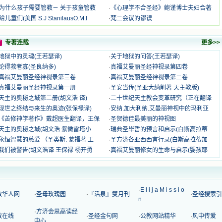
为什么孩子需要管教－ 关于孩童管教
·
《心理学不合圣经》鲍谨博士夫妇合著
给儿童们(美国 S.J StanilausO.M.I
·
梵二会议的谬误
专著连载
更多>>
地狱中的灵魂(王若瑟译)
·
关于地狱的问答(王若瑟译)
论得救者寡(圣良纳多)
·
真福艾曼丽圣经神视录第四卷
真福艾曼丽圣经神视录第三卷
·
真福艾曼丽圣经神视录第二卷
真福艾曼丽圣经神视录第一册
·
圣安当传(圣亚大纳削著 天主教版)
天主的奥秘之城第二册(胡文浩 译)
·
二十世纪天主教会变革研究（正在翻译
现世之终结与来生的奥迹(张保禄译)
·
安纳.加大利纳.艾曼丽神视中的玛利亚
《苦修神学著作》戴超医生翻译，王保
·
圣贺德佳最美丽的神视图
天主的奥秘之城(胡文浩 紫微雷塔小
·
瑞典圣毕哲的预言和启示(白斯高拉蒂
永恒智慧的慈爱 （圣类斯. 蒙福著 王
·
圣方济各亚西西言行录(白斯高拉蒂加
我们被警告(胡文浩译 王保禄 杨开勇
·
真福艾曼丽修女的生命与启示(婴孩耶
·
E l i j a M i s s i o
教华人网
·
圣母玫瑰园
·
『活泉』雙月刊
·
圣经搜索引
n
·
方济会思高读经
教在线
·
圣经金句网
·
公教网站精华
·
风中传爱
中心