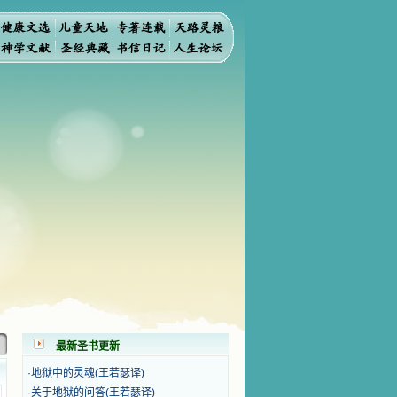
而灭亡。你弃掉知识，我也必弃掉你，使你不再给我作祭
最新圣书更新
·
地狱中的灵魂(王若瑟译)
·
关于地狱的问答(王若瑟译)