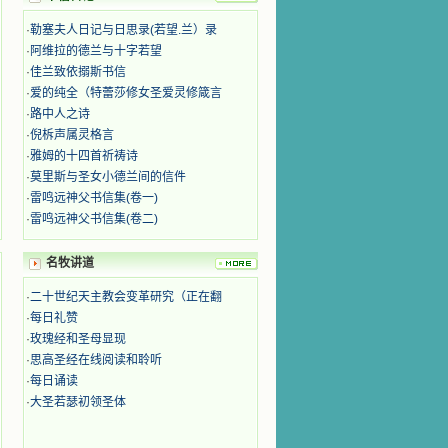
·
勒塞夫人日记与日思录(若望.兰）录
·
阿维拉的德兰与十字若望
·
佳兰致依搦斯书信
·
爱的纯全（特蕾莎修女圣爱灵修箴言
·
路中人之诗
·
倪柝声属灵格言
·
雅姆的十四首祈祷诗
·
莫里斯与圣女小德兰间的信件
·
雷鸣远神父书信集(卷一)
·
雷鸣远神父书信集(卷二)
名牧讲道
·
二十世纪天主教会变革研究（正在翻
·
每日礼赞
·
玫瑰经和圣母显现
·
思高圣经在线阅读和聆听
·
每日诵读
·
大圣若瑟初领圣体