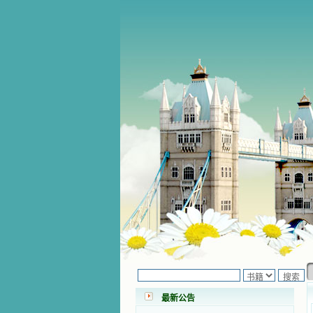
小德兰爱心书屋最新公告 有一天，我
做了一个奇怪的梦，至今让我难忘。
梦中，我看到一本打开的用石头做的
书，我用舌头去舔它，觉得有一种甜
味，我就更用力去舔，最后从这本书
最新公告
里流出活水来了。从那以后，一种想