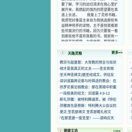
要了解、学习的迫切渴求在我心里扩
展开来，我燃起的强烈的愿望要在真
道上长进。 我爱上了灵修书籍，
我感觉好像是主亲自为我挑选那些有
益精神修养的读物，主不喜悦我看那
些世面流行的书籍，因为只要我一看
到那些他不喜欢我看的书，我就有一
种厌恶的感觉。主保守我，那样细心
地防护着我，从那以后我从未读过一
本不良的书籍。 善良的书使人向
更多>>
天路灵粮
善，这些圣人的作品，渐渐地印在了
我的脑子里。读这些圣书时，我思潮
·
·
教宗与敌基督：大背教的预言与现状
汹涌起伏，欣喜不能自已。书中谈到
·
·
祂才是我真正的丈夫 ——圣女依搦
这些圣人们如何在与主的交往中得到
·
·
圣天神连祷文(据圣经成文，供信友
灵命的更新，德行的馨香如何上达天
·
·
读训道篇再论那与时俱进的教会：在
庭。啊，在这世上曾住过那么多热心
的圣人，为了传播福音，他们告别亲
·
·
热罗尼莫论假教会：那在黑暗中积蓄
人，舍下了他们手中的一切，轻快地
·
·
一段极美的经文：训道篇 4:9-12
踏上了异国他乡，到没有人知道真神
·
·
新礼弥撒：被特利腾谴责，被《特伦
的世界里去。啊，若不是主的引领，
·
·
弥撒首先是祭献：特利腾大公会议的
我可能到死还不认识他们呢！ 我
·
·
更正:圣若瑟祷文 圣若瑟瞻礼祝文
的心灵从主给我的这些圣人的言行中
·
·
“在那里建一座圣堂！——请响应天
选取了最美的色彩；当他们的一生在
我面前展开时，我是多么的惊奇、兴
奋啊！当我读到他们为主而受人逼
健康文选