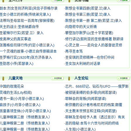
圣人行传
灵修书籍
剧本:烈女圣则济利亚(风信子弥格尔录
·
默想全书第四册(若望.兰)录入
圣女小德兰的祈祷(传统弟兄录入)
·
默想全书第三册(若望.兰)录入
法蒂玛圣母显现一百周年(邹保禄著)
·
默想全书第一册 第二册(若望.兰)录入
天主的战士:圣依纳爵自传
·
向隐密中的天父祈祷
圣翟辣尔行实(若望.兰）录入
·
攀登加尔默罗山(圣十字若望著)
皮奥神父的真实事迹
·
修行讲记(叙利亚的圣依撒格著 默耕译
张雅格伯司铎行传(约定小德兰录入)
·
心灵之旅 ——走向全人的基督徒灵修
一个灵魂的故事-小德兰自传原稿译本
·
再寻圣本笃
圣罗格行实(1920年)张方济各录入
·
圣安琪的灵修精神—在你们中间
圣肋思小传(若瑟录入)
·
圣女加大利纳的对话录
儿童天地
人生论坛
中国的玫瑰花朵
·
芯片、666印记、钻石与UFO ——俄罗斯
灵魂的生活(Lily校阅)
·
被锁链束缚的伯多禄(向闻若瑟译)
遗书一束(小月芽小德兰录入)
·
耶稣会的背叛(向闻若瑟译)
偷孩子(小月芽小德兰录入)
·
新弥撒的设计者布格尼尼的档案:颠覆
孩童善领圣体(小月芽小德兰录入)
·
天主教末世预言和注释(向闻若瑟)
儿童神粮第三册（传统教友录入）
·
耶稣及圣母给予人类（透过显示）有关
儿童神粮第二册（传统教友录入）
·
恶的隐秘:本笃十六世与时间的终结
儿童神粮第一册（传统教友录入）
·
人生观(小德兰录入)