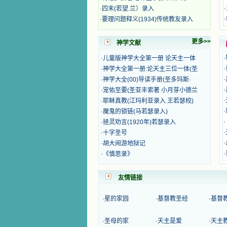
籍里，我认识了许多爱主的人，他们
·
·
四末(若望.兰）录入
使我更亲近主，帮助我更深的认识
·
·
要理问题释义(1934)传统教友录入
主，爱主。这些曾经生活在人间的圣
人圣女，内心隐藏着来自天上光照的
各种宝藏，听他们对悦主的甜蜜喁
更多>>
神学文献
语，我也陶醉了。主藉着这些书籍慢
·
·
儿童版神学大全第一册 论天主一体
慢地培养我的心灵，当我看到这些圣
·
·
神学大全第一册:论天主三位一体(圣
德芬芳的圣人再看看满身污秽的我，
我失望过，沮丧过，哭泣过，和主呕
·
·
神学大全(00)导读手册(圣多玛斯·
气过，甚至埋怨天主不用祂的全能让
·
·
宠佑至要(圣亚丰索著 小月芽小德兰
我立刻成圣。但是主让我明白，灵命
·
·
耶稣真教(江玛利亚录入 王若瑟校)
的成长需要时间，成长是渐进的，农
·
·
魔鬼的锁链(马若瑟录入)
民等待稻谷的长成需要整个季节，才
·
·
拯灵劝言(1920年)若瑟录入
能品尝丰收的喜悦，我也要有谦卑受
·
·
十字圣号
教的态度才能接受主的话语，要让这
些圣言成为血肉（果实），是需要时
·
·
胡大闹游地狱记
间的。 从网上我读到许多有益心
·
·
《慎思录》
灵的书。当我首次读到盖恩夫人的传
记时，清泪沾腮，她的经历强烈地震
友情链接
撼着我的心，我接受到了一个很大的
恩宠，使我认识了十字架是生命的真
正之路。读圣女小德兰的传记时，我
·
星的家园
·
基督教圣经
·
基督
又有别一种感受，我看到了一个与我
眼所见的完全不同的世界，那里没有
·
圣母的家
·
天主是爱
·
天主
争吵，没有仇恨，没有岐视，那是主