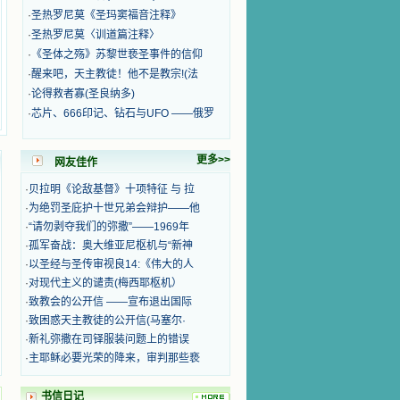
·
圣热罗尼莫《圣玛窦福音注释》
·
圣热罗尼莫〈训道篇注释〉
·
《圣体之殇》苏黎世亵圣事件的信仰
·
醒来吧，天主教徒！他不是教宗!(法
·
论得救者寡(圣良纳多)
·
芯片、666印记、钻石与UFO ——俄罗
更多>>
网友佳作
·
贝拉明《论敌基督》十项特征 与 拉
·
为绝罚圣庇护十世兄弟会辩护——他
·
“请勿剥夺我们的弥撒”——1969年
·
孤军奋战：奥大维亚尼枢机与“新神
·
以圣经与圣传审视良14:《伟大的人
·
对现代主义的谴责(梅西耶枢机）
·
致教会的公开信 ——宣布退出国际
·
致困惑天主教徒的公开信(马塞尔·
·
新礼弥撒在司铎服装问题上的错误
·
主耶稣必要光荣的降来，审判那些亵
书信日记