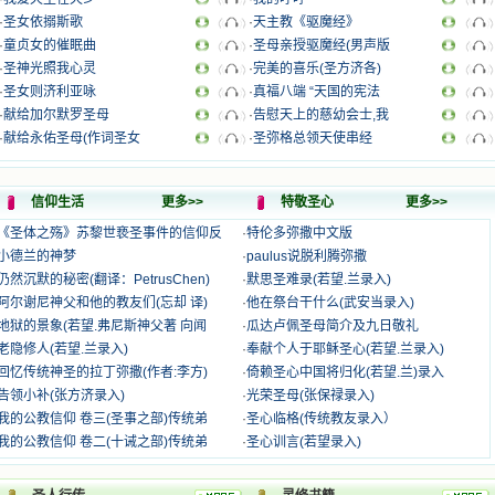
·
圣女依搦斯歌
·
天主教《驱魔经》
·
童贞女的催眠曲
·
圣母亲授驱魔经(男声版
·
圣神光照我心灵
·
完美的喜乐(圣方济各)
·
圣女则济利亚咏
·
真福八端 “天国的宪法
·
献给加尔默罗圣母
·
告慰天上的慈幼会士,我
·
献给永佑圣母(作词圣女
·
圣弥格总领天使串经
信仰生活
更多>>
特敬圣心
更多>>
《圣体之殇》苏黎世亵圣事件的信仰反
·
特伦多弥撒中文版
小德兰的神梦
·
paulus说脱利腾弥撒
仍然沉默的秘密(翻译：PetrusChen)
·
默思圣难录(若望.兰录入)
阿尔谢尼神父和他的教友们(忘却 译)
·
他在祭台干什么(武安当录入)
地狱的景象(若望.弗尼斯神父著 向闻
·
瓜达卢佩圣母简介及九日敬礼
老隐修人(若望.兰录入)
·
奉献个人于耶稣圣心(若望.兰录入)
回忆传统神圣的拉丁弥撒(作者:李方)
·
倚赖圣心中国将归化(若望.兰)录入
告领小补(张方济录入)
·
光荣圣母(张保禄录入)
我的公教信仰 卷三(圣事之部)传统弟
·
圣心临格(传统教友录入）
我的公教信仰 卷二(十诫之部)传统弟
·
圣心训言(若望录入)