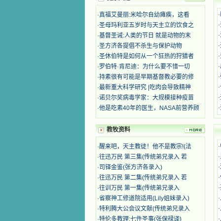
迫、凌辱，为将福音广传而被人追杀
时，我为他们的在天之灵祈祷，我哭
·
·
真福艾曼丽:米哈尔自幼瘫痪，这看
着，为自已的同胞带给他们的苦难而
·
·
圣母玛利亚五岁时与天主立的饮食之
哀号。我一遍遍地重读那一行行被我
·
·
基督圣诫:人类的节日 就是动物的末
的斑斑泪痕弄得模糊不清的字句，那
·
·
圣方济各提倡不杀生与保护动物
些被主的爱火所燃烧而离开家乡来到
·
·
圣休伯特是如何从一个狂热的狩猎者
中国的传教士，我多么爱你们啊！我
心中流淌着多少感激的泪水。 他
·
·
罗伯特·肯尼迪：为什么要不惜一切
们受苦却觉得喜乐，因为他们爱主，
·
·
持素很有可能是早期基督教必要的修
他们感到能为主受一点苦是多么喜乐
·
·
最新重大科学研究 |吃肉会导致精神
的事。他们受苦时仍在唱着感谢的
·
·
诺贝尔奖病毒学家：大规模接种疫苗
歌，因他们无法不称颂主，因主使他
·
·
他是吃素40年的医生，NASA前营养顾
们的心灵洋溢了快乐；他们激发了我
内心神圣的热情，在我的心灵深处燃
烧起一股无法扑灭的火焰，他们那强
教牧资料
有力的言行激励我向前。 我一面
读，一面想过着他们这样圣善的生
·
·
醒来吧，天主教徒！他不是教宗!(法
活，也立志不在这虚幻的尘世中寻求
·
·
往迅万民 第三集(传统弟兄录入 若
安慰。我一读就是几个钟头，累了就
·
·
司铎金鉴(张方济各录入)
望着书上的圣像沉思默想。啊，当我
·
·
往迅万民 第二集(传统弟兄录入 若
想到我有一天还要见到他们，亲耳聆
·
·
往训万民 第一集(传统弟兄录入
听他们的教诲，伴随在他们的身边，
·
·
省察神工修道院适用(Lily姐妹录入)
和他们一起赞颂吾主，想到那使我欣
喜欢乐的甜蜜的相会，这世界对于我
·
·
特利腾大公会议文献(传统弟兄录入
一点吸引力都没有了。 从这些书
·
·
特伦多教理:七件圣事(张保禄译)