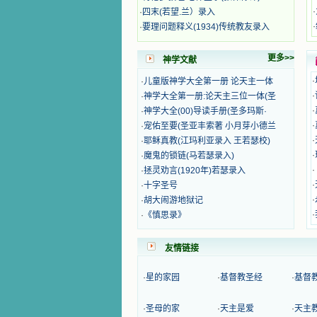
籍里，我认识了许多爱主的人，他们
·
·
四末(若望.兰）录入
使我更亲近主，帮助我更深的认识
·
·
要理问题释义(1934)传统教友录入
主，爱主。这些曾经生活在人间的圣
人圣女，内心隐藏着来自天上光照的
更多>>
各种宝藏，听他们对悦主的甜蜜喁
神学文献
语，我也陶醉了。主藉着这些书籍慢
·
·
儿童版神学大全第一册 论天主一体
慢地培养我的心灵，当我看到这些圣
·
·
神学大全第一册:论天主三位一体(圣
德芬芳的圣人再看看满身污秽的我，
我失望过，沮丧过，哭泣过，和主呕
·
·
神学大全(00)导读手册(圣多玛斯·
气过，甚至埋怨天主不用祂的全能让
·
·
宠佑至要(圣亚丰索著 小月芽小德兰
我立刻成圣。但是主让我明白，灵命
·
·
耶稣真教(江玛利亚录入 王若瑟校)
的成长需要时间，成长是渐进的，农
·
·
魔鬼的锁链(马若瑟录入)
民等待稻谷的长成需要整个季节，才
·
·
拯灵劝言(1920年)若瑟录入
能品尝丰收的喜悦，我也要有谦卑受
·
·
十字圣号
教的态度才能接受主的话语，要让这
些圣言成为血肉（果实），是需要时
·
·
胡大闹游地狱记
间的。 从网上我读到许多有益心
·
·
《慎思录》
灵的书。当我首次读到盖恩夫人的传
记时，清泪沾腮，她的经历强烈地震
友情链接
撼着我的心，我接受到了一个很大的
恩宠，使我认识了十字架是生命的真
正之路。读圣女小德兰的传记时，我
·
星的家园
·
基督教圣经
·
基督
又有别一种感受，我看到了一个与我
眼所见的完全不同的世界，那里没有
·
圣母的家
·
天主是爱
·
天主
争吵，没有仇恨，没有岐视，那是主