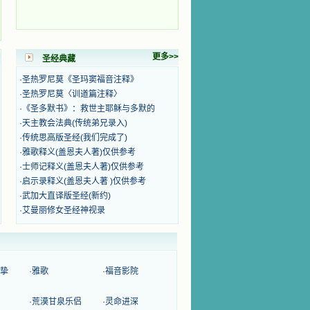
更多>>
圣经典藏
·
圣热罗尼莫《圣玛窦福音注释》
·
圣热罗尼莫〈训道篇注释〉
·
《圣多默书》：救世主耶稣与多默的
·
天主教会法典(传统弟兄录入)
·
传统思高版圣经(我们完成了)
·
雅歌释义(盖恩夫人著)仅供参考
·
士师记释义(盖恩夫人著)仅供参考
·
启示录释义(盖恩夫人著 )仅供参考
·
武加大直译版圣经(新约)
·
艾曼丽修女圣经神视录
挚
·
雅歌
·
福音影院
·
荒漠甘泉乐侣
·
灵命进深