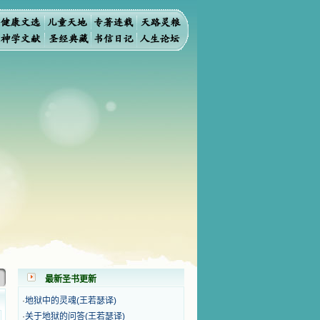
而灭亡。你弃掉知识，我也必弃掉你，使你不再给我作祭
最新圣书更新
·
地狱中的灵魂(王若瑟译)
·
关于地狱的问答(王若瑟译)