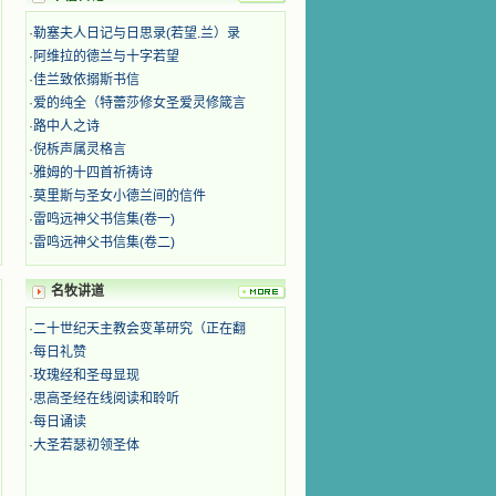
·
勒塞夫人日记与日思录(若望.兰）录
·
阿维拉的德兰与十字若望
·
佳兰致依搦斯书信
·
爱的纯全（特蕾莎修女圣爱灵修箴言
·
路中人之诗
·
倪柝声属灵格言
·
雅姆的十四首祈祷诗
·
莫里斯与圣女小德兰间的信件
·
雷鸣远神父书信集(卷一)
·
雷鸣远神父书信集(卷二)
名牧讲道
·
二十世纪天主教会变革研究（正在翻
·
每日礼赞
·
玫瑰经和圣母显现
·
思高圣经在线阅读和聆听
·
每日诵读
·
大圣若瑟初领圣体