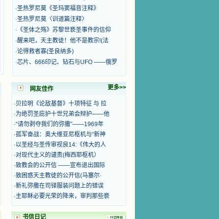
·
圣热罗尼莫《圣玛窦福音注释》
·
圣热罗尼莫〈训道篇注释〉
·
《圣体之殇》苏黎世亵圣事件的信仰
·
醒来吧，天主教徒！他不是教宗!(法
·
论得救者寡(圣良纳多)
·
芯片、666印记、钻石与UFO ——俄罗
更多>>
网友佳作
·
贝拉明《论敌基督》十项特征 与 拉
·
为绝罚圣庇护十世兄弟会辩护——他
·
“请勿剥夺我们的弥撒”——1969年
·
孤军奋战：奥大维亚尼枢机与“新神
·
以圣经与圣传审视良14:《伟大的人
·
对现代主义的谴责(梅西耶枢机）
·
致教会的公开信 ——宣布退出国际
·
致困惑天主教徒的公开信(马塞尔·
·
新礼弥撒在司铎服装问题上的错误
·
主耶稣必要光荣的降来，审判那些亵
书信日记