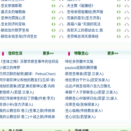
·
圣女依搦斯歌
·
天主教《驱魔经》
·
童贞女的催眠曲
·
圣母亲授驱魔经(男声版
·
圣神光照我心灵
·
完美的喜乐(圣方济各)
·
圣女则济利亚咏
·
真福八端 “天国的宪法
·
献给加尔默罗圣母
·
告慰天上的慈幼会士,我
·
献给永佑圣母(作词圣女
·
圣弥格总领天使串经
信仰生活
更多>>
特敬圣心
更多>>
《圣体之殇》苏黎世亵圣事件的信仰反
·
特伦多弥撒中文版
小德兰的神梦
·
paulus说脱利腾弥撒
仍然沉默的秘密(翻译：PetrusChen)
·
默思圣难录(若望.兰录入)
阿尔谢尼神父和他的教友们(忘却 译)
·
他在祭台干什么(武安当录入)
地狱的景象(若望.弗尼斯神父著 向闻
·
瓜达卢佩圣母简介及九日敬礼
老隐修人(若望.兰录入)
·
奉献个人于耶稣圣心(若望.兰录入)
回忆传统神圣的拉丁弥撒(作者:李方)
·
倚赖圣心中国将归化(若望.兰)录入
告领小补(张方济录入)
·
光荣圣母(张保禄录入)
我的公教信仰 卷三(圣事之部)传统弟
·
圣心临格(传统教友录入）
我的公教信仰 卷二(十诫之部)传统弟
·
圣心训言(若望录入)