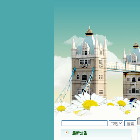
小德兰爱心书屋最新公告 有一天，我
做了一个奇怪的梦，至今让我难忘。
梦中，我看到一本打开的用石头做的
书，我用舌头去舔它，觉得有一种甜
味，我就更用力去舔，最后从这本书
最新公告
里流出活水来了。从那以后，一种想