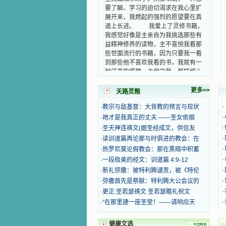
要了解、学习的迫切渴求在我心里扩
展开来，我燃起的强烈的愿望要在真
道上长进。 我爱上了灵修书籍，
我感觉好像是主亲自为我挑选那些有
益精神修养的读物，主不喜悦我看那
些世面流行的书籍，因为只要我一看
到那些他不喜欢我看的书，我就有一
种厌恶的感觉。主保守我，那样细心
地防护着我，从那以后我从未读过一
本不良的书籍。 善良的书使人向
更多>>
天路灵粮
善，这些圣人的作品，渐渐地印在了
我的脑子里。读这些圣书时，我思潮
·
·
教宗与敌基督：大背教的预言与现状
汹涌起伏，欣喜不能自已。书中谈到
·
·
祂才是我真正的丈夫 ——圣女依搦
这些圣人们如何在与主的交往中得到
·
·
圣天神连祷文(据圣经成文，供信友
灵命的更新，德行的馨香如何上达天
·
·
读训道篇再论那与时俱进的教会：在
庭。啊，在这世上曾住过那么多热心
的圣人，为了传播福音，他们告别亲
·
·
热罗尼莫论假教会：那在黑暗中积蓄
人，舍下了他们手中的一切，轻快地
·
·
一段极美的经文：训道篇 4:9-12
踏上了异国他乡，到没有人知道真神
·
·
新礼弥撒：被特利腾谴责，被《特伦
的世界里去。啊，若不是主的引领，
·
·
弥撒首先是祭献：特利腾大公会议的
我可能到死还不认识他们呢！ 我
·
·
更正:圣若瑟祷文 圣若瑟瞻礼祝文
的心灵从主给我的这些圣人的言行中
·
·
“在那里建一座圣堂！——请响应天
选取了最美的色彩；当他们的一生在
我面前展开时，我是多么的惊奇、兴
奋啊！当我读到他们为主而受人逼
健康文选