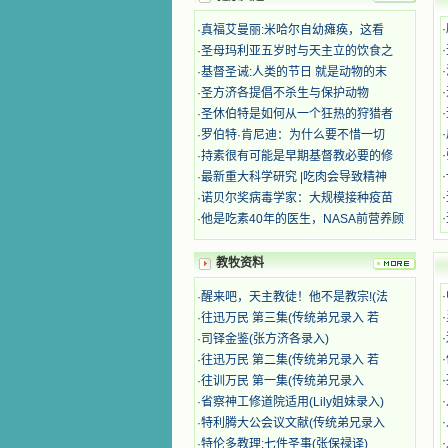
迫、凌辱，为将福音广传而被人追杀
时，我为他们的在天之灵祈祷，我哭
·
·
真福艾曼丽:米哈尔自幼瘫痪，这看
着，为自已的同胞带给他们的苦难而
·
·
圣母玛利亚五岁时与天主立的饮食之
哀号。我一遍遍地重读那一行行被我
·
·
基督圣诫:人类的节日 就是动物的末
的斑斑泪痕弄得模糊不清的字句，那
·
·
圣方济各提倡不杀生与保护动物
些被主的爱火所燃烧而离开家乡来到
·
·
圣休伯特是如何从一个狂热的狩猎者
中国的传教士，我多么爱你们啊！我
·
·
罗伯特·肯尼迪：为什么要不惜一切
心中流淌着多少感激的泪水。 他
们受苦却觉得喜乐，因为他们爱主，
·
·
持素很有可能是早期基督教必要的修
他们感到能为主受一点苦是多么喜乐
·
·
最新重大科学研究 |吃肉会导致精神
的事。他们受苦时仍在唱着感谢的
·
·
诺贝尔奖病毒学家：大规模接种疫苗
歌，因他们无法不称颂主，因主使他
·
·
他是吃素40年的医生，NASA前营养顾
们的心灵洋溢了快乐；他们激发了我
内心神圣的热情，在我的心灵深处燃
烧起一股无法扑灭的火焰，他们那强
教牧资料
有力的言行激励我向前。 我一面
·
·
醒来吧，天主教徒！他不是教宗!(法
读，一面想过着他们这样圣善的生
活，也立志不在这虚幻的尘世中寻求
·
·
往迅万民 第三集(传统弟兄录入 若
安慰。我一读就是几个钟头，累了就
·
·
司铎金鉴(张方济各录入)
望着书上的圣像沉思默想。啊，当我
·
·
往迅万民 第二集(传统弟兄录入 若
想到我有一天还要见到他们，亲耳聆
·
·
往训万民 第一集(传统弟兄录入
听他们的教诲，伴随在他们的身边，
·
·
省察神工修道院适用(Lily姐妹录入)
和他们一起赞颂吾主，想到那使我欣
·
·
特利腾大公会议文献(传统弟兄录入
喜欢乐的甜蜜的相会，这世界对于我
一点吸引力都没有了。 从这些书
·
·
特伦多教理:七件圣事(张保禄译)