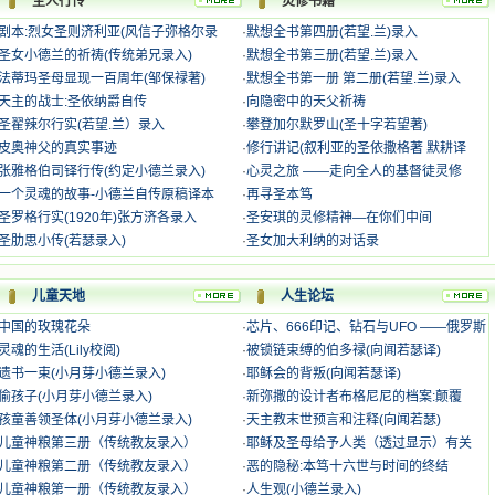
圣人行传
灵修书籍
剧本:烈女圣则济利亚(风信子弥格尔录
·
默想全书第四册(若望.兰)录入
圣女小德兰的祈祷(传统弟兄录入)
·
默想全书第三册(若望.兰)录入
法蒂玛圣母显现一百周年(邹保禄著)
·
默想全书第一册 第二册(若望.兰)录入
天主的战士:圣依纳爵自传
·
向隐密中的天父祈祷
圣翟辣尔行实(若望.兰）录入
·
攀登加尔默罗山(圣十字若望著)
皮奥神父的真实事迹
·
修行讲记(叙利亚的圣依撒格著 默耕译
张雅格伯司铎行传(约定小德兰录入)
·
心灵之旅 ——走向全人的基督徒灵修
一个灵魂的故事-小德兰自传原稿译本
·
再寻圣本笃
圣罗格行实(1920年)张方济各录入
·
圣安琪的灵修精神—在你们中间
圣肋思小传(若瑟录入)
·
圣女加大利纳的对话录
儿童天地
人生论坛
中国的玫瑰花朵
·
芯片、666印记、钻石与UFO ——俄罗斯
灵魂的生活(Lily校阅)
·
被锁链束缚的伯多禄(向闻若瑟译)
遗书一束(小月芽小德兰录入)
·
耶稣会的背叛(向闻若瑟译)
偷孩子(小月芽小德兰录入)
·
新弥撒的设计者布格尼尼的档案:颠覆
孩童善领圣体(小月芽小德兰录入)
·
天主教末世预言和注释(向闻若瑟)
儿童神粮第三册（传统教友录入）
·
耶稣及圣母给予人类（透过显示）有关
儿童神粮第二册（传统教友录入）
·
恶的隐秘:本笃十六世与时间的终结
儿童神粮第一册（传统教友录入）
·
人生观(小德兰录入)