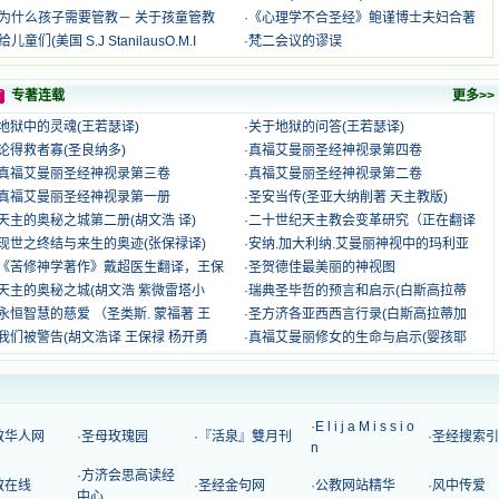
为什么孩子需要管教－ 关于孩童管教
·
《心理学不合圣经》鲍谨博士夫妇合著
给儿童们(美国 S.J StanilausO.M.I
·
梵二会议的谬误
专著连载
更多>>
地狱中的灵魂(王若瑟译)
·
关于地狱的问答(王若瑟译)
论得救者寡(圣良纳多)
·
真福艾曼丽圣经神视录第四卷
真福艾曼丽圣经神视录第三卷
·
真福艾曼丽圣经神视录第二卷
真福艾曼丽圣经神视录第一册
·
圣安当传(圣亚大纳削著 天主教版)
天主的奥秘之城第二册(胡文浩 译)
·
二十世纪天主教会变革研究（正在翻译
现世之终结与来生的奥迹(张保禄译)
·
安纳.加大利纳.艾曼丽神视中的玛利亚
《苦修神学著作》戴超医生翻译，王保
·
圣贺德佳最美丽的神视图
天主的奥秘之城(胡文浩 紫微雷塔小
·
瑞典圣毕哲的预言和启示(白斯高拉蒂
永恒智慧的慈爱 （圣类斯. 蒙福著 王
·
圣方济各亚西西言行录(白斯高拉蒂加
我们被警告(胡文浩译 王保禄 杨开勇
·
真福艾曼丽修女的生命与启示(婴孩耶
·
E l i j a M i s s i o
教华人网
·
圣母玫瑰园
·
『活泉』雙月刊
·
圣经搜索引
n
·
方济会思高读经
教在线
·
圣经金句网
·
公教网站精华
·
风中传爱
中心