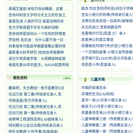
圣人行传
时，我为他们的在天之灵祈祷，我哭
着，为自已的同胞带给他们的苦难而
·
剧本:烈女圣则济利亚(风信子弥
·
真福艾曼丽:米哈尔自幼瘫痪，这看
哀号。我一遍遍地重读那一行行被我
·
圣女小德兰的祈祷(传统弟兄录入
·
圣母玛利亚五岁时与天主立的饮食之
的斑斑泪痕弄得模糊不清的字句，那
·
法蒂玛圣母显现一百周年(邹保禄
·
基督圣诫:人类的节日 就是动物的末
些被主的爱火所燃烧而离开家乡来到
·
天主的战士:圣依纳爵自传
·
圣方济各提倡不杀生与保护动物
中国的传教士，我多么爱你们啊！我
·
圣翟辣尔行实(若望.兰）录入
·
圣休伯特是如何从一个狂热的狩猎者
心中流淌着多少感激的泪水。 他
·
皮奥神父的真实事迹
·
罗伯特·肯尼迪：为什么要不惜一切
们受苦却觉得喜乐，因为他们爱主，
他们感到能为主受一点苦是多么喜乐
·
张雅格伯司铎行传(约定小德兰录
·
持素很有可能是早期基督教必要的修
的事。他们受苦时仍在唱着感谢的
·
一个灵魂的故事-小德兰自传原稿
·
最新重大科学研究 |吃肉会导致精神
歌，因他们无法不称颂主，因主使他
·
圣罗格行实(1920年)张方济各录
·
诺贝尔奖病毒学家：大规模接种疫苗
们的心灵洋溢了快乐；他们激发了我
·
圣肋思小传(若瑟录入)
·
他是吃素40年的医生，NASA前营养顾
内心神圣的热情，在我的心灵深处燃
烧起一股无法扑灭的火焰，他们那强
有力的言行激励我向前。 我一面
教牧资料
儿童天地
读，一面想过着他们这样圣善的生
·
中国的玫瑰花朵
·
醒来吧，天主教徒！他不是教宗!(法
活，也立志不在这虚幻的尘世中寻求
安慰。我一读就是几个钟头，累了就
·
灵魂的生活(Lily校阅)
·
往迅万民 第三集(传统弟兄录入 若
望着书上的圣像沉思默想。啊，当我
·
遗书一束(小月芽小德兰录入)
·
司铎金鉴(张方济各录入)
想到我有一天还要见到他们，亲耳聆
·
偷孩子(小月芽小德兰录入)
·
往迅万民 第二集(传统弟兄录入 若
听他们的教诲，伴随在他们的身边，
·
孩童善领圣体(小月芽小德兰录入
·
往训万民 第一集(传统弟兄录入
和他们一起赞颂吾主，想到那使我欣
·
儿童神粮第三册（传统教友录入
·
省察神工修道院适用(Lily姐妹录入)
喜欢乐的甜蜜的相会，这世界对于我
·
儿童神粮第二册（传统教友录入
·
特利腾大公会议文献(传统弟兄录入
一点吸引力都没有了。 从这些书
籍里，我认识了许多爱主的人，他们
·
儿童神粮第一册（传统教友录入
·
特伦多教理:七件圣事(张保禄译)