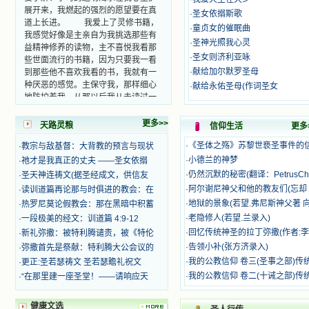
展开来，我燃起的强烈的愿望要在真
·
圣女依搦斯歌
道上长进。 我爱上了灵修书籍，
·
童贞女的催眠曲
我感觉好像是主亲自为我挑选那些有
·
圣神光照我心灵
益精神修养的读物，主不喜悦我看那
些世面流行的书籍，因为只要我一看
·
圣女则济利亚咏
到那些他不喜欢我看的书，我就有一
·
献给加尔默罗圣母
种厌恶的感觉。主保守我，那样细心
·
献给永佑圣母(作词圣女
地防护着我，从那以后我从未读过一
本不良的书籍。 善良的书使人向
善，这些圣人的作品，渐渐地印在了
更多>>
天路灵粮
信仰生活
更多
我的脑子里。读这些圣书时，我思潮
汹涌起伏，欣喜不能自已。书中谈到
·
《圣体之殇》苏黎世亵圣事件的
·
教宗与敌基督：大背教的预言与现状
这些圣人们如何在与主的交往中得到
·
小德兰的神梦
·
祂才是我真正的丈夫 ——圣女依搦
灵命的更新，德行的馨香如何上达天
·
仍然沉默的秘密(翻译：PetrusCh
·
圣天神连祷文(据圣经成文，供信友
庭。啊，在这世上曾住过那么多热心
·
阿尔谢尼神父和他的教友们(忘却 
·
读训道篇再论那与时俱进的教会：在
的圣人，为了传播福音，他们告别亲
·
地狱的景象(若望.弗尼斯神父著 
·
热罗尼莫论假教会：那在黑暗中积蓄
人，舍下了他们手中的一切，轻快地
踏上了异国他乡，到没有人知道真神
·
老隐修人(若望.兰录入)
·
一段极美的经文：训道篇 4:9-12
的世界里去。啊，若不是主的引领，
·
回忆传统神圣的拉丁弥撒(作者:李
·
新礼弥撒：被特利腾谴责，被《特伦
我可能到死还不认识他们呢！ 我
·
告领小补(张方济录入)
·
弥撒首先是祭献：特利腾大公会议的
的心灵从主给我的这些圣人的言行中
·
我的公教信仰 卷三(圣事之部)传
·
更正:圣若瑟祷文 圣若瑟瞻礼祝文
选取了最美的色彩；当他们的一生在
·
我的公教信仰 卷二(十诫之部)传
·
“在那里建一座圣堂！——请响应天
我面前展开时，我是多么的惊奇、兴
奋啊！当我读到他们为主而受人逼
迫、凌辱，为将福音广传而被人追杀
健康文选