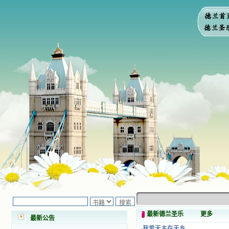
小德兰爱心书屋最新公告 有一天，我
做了一个奇怪的梦，至今让我难忘。
梦中，我看到一本打开的用石头做的
书，我用舌头去舔它，觉得有一种甜
味，我就更用力去舔，最后从这本书
最新德兰圣乐
更多
里流出活水来了。从那以后，一种想
最新公告
要了解、学习的迫切渴求在我心里扩
·
我爱天主在天乡