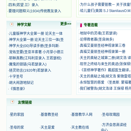
使我更亲近主，帮助我更深的认识
·
为什么孩子需要管教－ 关于孩童
·
四末(若望.兰）录入
主，爱主。这些曾经生活在人间的圣
·
给儿童们(美国 S.J StanilausO.M.
·
要理问题释义(1934)传统教友录入
人圣女，内心隐藏着来自天上光照的
各种宝藏，听他们对悦主的甜蜜喁
更多>>
语，我也陶醉了。主藉着这些书籍慢
神学文献
专著连载
慢地培养我的心灵，当我看到这些圣
·
地狱中的灵魂(王若瑟译)
·
儿童版神学大全第一册 论天主一体
德芬芳的圣人再看看满身污秽的我，
·
论得救者寡(圣良纳多)
·
神学大全第一册:论天主三位一体(圣
我失望过，沮丧过，哭泣过，和主呕
·
真福艾曼丽圣经神视录第三卷
·
神学大全(00)导读手册(圣多玛斯·
气过，甚至埋怨天主不用祂的全能让
我立刻成圣。但是主让我明白，灵命
·
真福艾曼丽圣经神视录第一册
·
宠佑至要(圣亚丰索著 小月芽小德兰
的成长需要时间，成长是渐进的，农
·
天主的奥秘之城第二册(胡文浩 译
·
耶稣真教(江玛利亚录入 王若瑟校)
民等待稻谷的长成需要整个季节，才
·
现世之终结与来生的奥迹(张保禄
·
魔鬼的锁链(马若瑟录入)
能品尝丰收的喜悦，我也要有谦卑受
·
《苦修神学著作》戴超医生翻译
·
拯灵劝言(1920年)若瑟录入
教的态度才能接受主的话语，要让这
·
天主的奥秘之城(胡文浩 紫微雷
·
十字圣号
些圣言成为血肉（果实），是需要时
·
永恒智慧的慈爱 （圣类斯. 蒙福著
·
胡大闹游地狱记
间的。 从网上我读到许多有益心
灵的书。当我首次读到盖恩夫人的传
·
我们被警告(胡文浩译 王保禄 杨
·
《慎思录》
记时，清泪沾腮，她的经历强烈地震
撼着我的心，我接受到了一个很大的
友情链接
恩宠，使我认识了十字架是生命的真
正之路。读圣女小德兰的传记时，我
又有别一种感受，我看到了一个与我
·
星的家园
·
基督教圣经
·
基督教华人网
·
圣母玫瑰园
眼所见的完全不同的世界，那里没有
争吵，没有仇恨，没有岐视，那是主
·
方济会思高读经
·
圣母的家
·
天主是爱
·
天主教在线
自己在人的心里建造的爱的天堂。还
中心