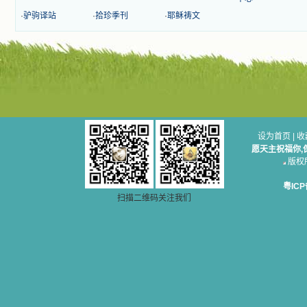
有圣女大德兰的自传，在这位圣女的
·
驴驹译站
·
拾珍季刊
·
耶稣祷文
感召下，我初领了圣体，从圣体中获
得无量恩宠。这些书引我向往那超性
的境界，向往那浑然忘我的境界，从
此无益的书一概不看了。我一遍遍地
重温这些我喜欢的书籍，一遍又一遍
地回味书中那些难忘的情景，我和他
们谈心，告诉他们我愿意效法他们，
心里多么渴望能像他们那样爱主。
我因此而认识了许许多多圣人，
这些圣人中有许多也曾是罪人，使我
设为首页
|
收
也能向他们敞开心门。我一会儿求这
愿天主祝福你,
个圣人为我转祷，一会儿求那个圣人
版权所无
为我祈求圣宠，这些圣人使我的生活
变得丰富多彩。我想，既然他们真心
粤ICP
爱天主，那么他们也会真心爱我。现
扫描二维码关注我们
在他们和天主如此接近，当世人向他
们祈求时，他们也会想方设法将我的
祈祷告诉天主的。就这样，他们和我
共享生活的体验，不断地把上天仁爱
的芬芳散播给我，他们的友谊使我的
欢乐加倍，痛苦减半；他们已走过死
阴的幽谷，从他们身上我学习到了明
辨、通达、智慧、勇敢、诚实、快
乐、圣洁等等美德。他们的言行是滋