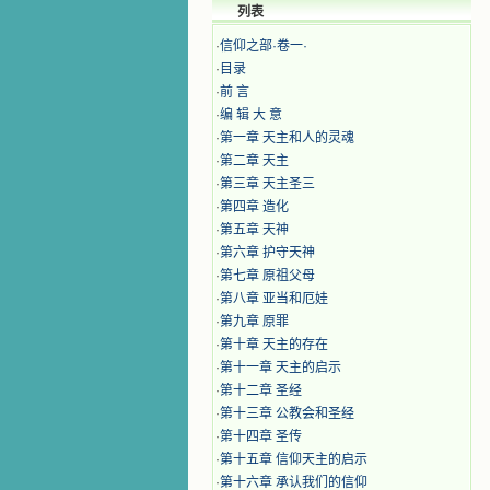
列表
·
信仰之部·卷一·
·
目录
·
前 言
·
编 辑 大 意
·
第一章 天主和人的灵魂
·
第二章 天主
·
第三章 天主圣三
·
第四章 造化
·
第五章 天神
·
​第六章 护守天神
·
第七章 原祖父母
·
​第八章 亚当和厄娃
·
第九章 原罪
·
第十章 天主的存在
·
第十一章 天主的启示
·
第十二章 圣经
·
第十三章 公教会和圣经
·
第十四章 圣传
·
第十五章 信仰天主的启示
·
第十六章 承认我们的信仰