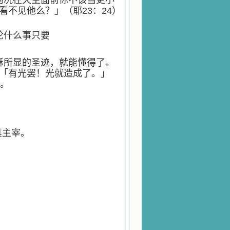
何况在天主面前你不该当更小
不见他么？」（耶23：24）
论什么事只要
稣所显的圣迹，就能懂得了。
「有光罢！光就造成了。」
法。
主宰。