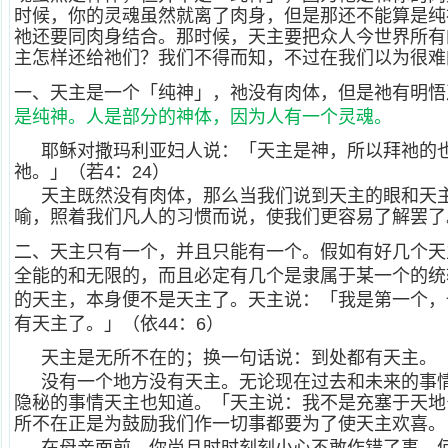
时候，你的灵魂虽然就离了肉身，但是那还不能算是纯
祂还要同肉身结合。那时候，天主要把众人今世界所有
主怎样还给祂们？我们不得而知，不过在我们以为很难
一、天主是一个「纯神」，祂没有肉体，但是祂有明悟
是纯神。人是部分的神体，因为人有一个灵魂。
耶稣对撒玛利亚妇人说：「天主是神，所以拜祂的
祂。」（若4：24）
天主既然没有肉体，那么当我们说到天主的眼和天
喻，照着我们凡人的习惯而说，使我们更容易了解罢了
二、天主只有一个，并且只能有一个。假如有好几个天
全能的和无限的，而且必定有几个是隶属于某一个的统
的天主，本身便不是天主了。天主说：「我是第一个，
有天主了。」（依44：6）
天主是无所不在的；换一句话说：到处都有天主。
没有一个地方没有天主。无论现在过去和未来的事
隐秘的事情天主也知道。「天主说：我不是充塞于天地么
所不在正是为鼓励我们作一切事都要为了使天主欢喜。