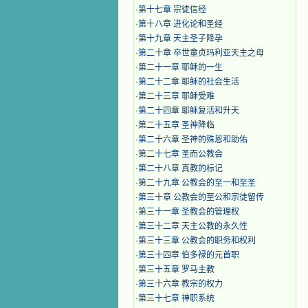
·
第十七章 宗徒信经
·
第十八章 进化论和圣经
·
第十九章 天主圣子降孕
·
第二十章 卒世童贞玛利亚天主之母
·
第二十一章 耶稣的一生
·
第二十二章 耶稣的社会生活
·
第二十三章 耶稣受难
·
第二十四章 耶稣复活和升天
·
第二十五章 圣神降临
·
第二十六章 圣神的殊恩和助佑
·
第二十七章 圣而公教会
·
第二十八章 真教的标记
·
第二十九章 公教会的至一和至圣
·
第三十章 公教会的至公和宗徒留传
·
第三十一章 圣教会的管理权
·
第三十二章 天主公教的永久性
·
第三十三章 公教会的职务和权利
·
第三十四章 伯多禄的元首职
·
第三十五章 罗马主教
·
第三十六章 教宗的权力
·
第三十七章 神职系统