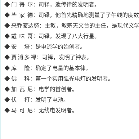
◆
门
得
尔：司铎，遗传律的发明者。
◆
毕
家
德：司铎，他首先精确地测量了子午线的度数
◆
来乔蒙达努：主教，教宗天文台的主任，是现代文
◆
戴
味
哥：司铎，发现了八大行星。
◆
安
培：是电流学的始创者。
◆
贾
消
多
禄：司铎，发明了钟表。
◆
库
隆：确定了电量的基本律。
◆
佛
科：第一个实用弧光电灯的发明者。
◆
加
瓦
尼：电学的首创者。
◆
伏
打：发明了电池。
◆
马
可
尼：无线电发明者。