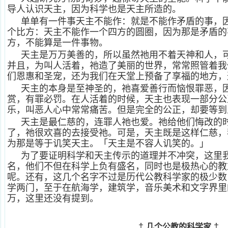
导人认识天主，因为科学也是天主所造的。
单单有一件事天主不能作：就是不能作矛盾的事，
个比方：天主不能作一个四方的圆圈，因为那是矛盾的
方，不能算是一件事物。
天主是万万美善的，所以虽然祂用不着天神和人，
并且，为叫人活着，祂造了美丽的世界，常常照管着我
们恩惠和圣宠，还为我们在天堂上预备了享福的地方，
天主的本身是至神圣的，祂喜爱善行而恼恨罪恶，
赏，有罪必罚。在人活着的时候，天主也表现一部分公
乐，叫恶人心中常常痛苦。但是完全的公正，却要等到
天主是最仁慈的，连罪人祂也爱。祂给他们悔改的
了，祂很欢喜的去接受祂。可是，天主既是这样仁慈，
为那是等于讥笑天主。「天主是不容人讥笑的。」
为了要证明科学和天主传示的道理并不冲突，这里
名，他们不但在科学上负有盛名，同时也是极热心的教
呢。还有，这几个名字不过是历代公教科学家的极少数
学两门，至于在航海学，建筑学，音乐美术和文字界里
万，这里还没有提到。
†
†
几个公教的科学家