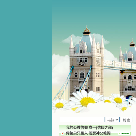
我的公教信仰 卷一(信仰之部)
传统弟兄录入 若瑟神父校阅