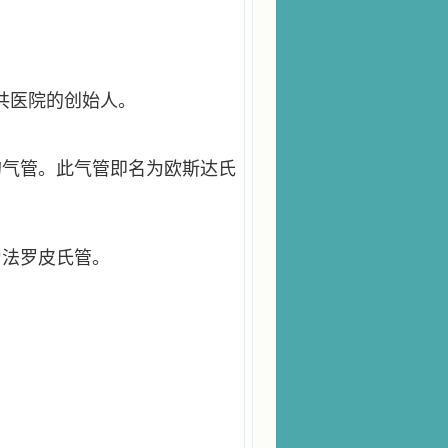
共医院的创始人。
的气管。此气管即名为欧斯达氏
为法罗皮氏管。