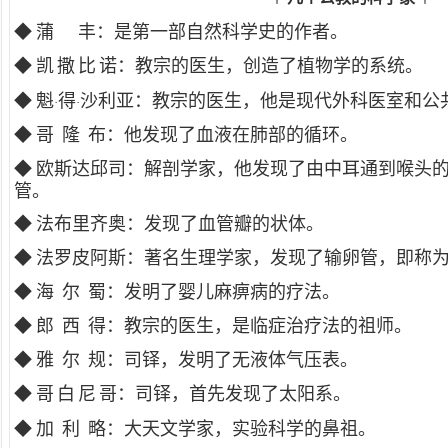
◆
蒲
丰：是第一部自然科学史的作者。
◆
凯
撒
比
诺：教宗的医生，创造了植物学的系统。
◆
魁
得
沙利亚：教宗的医生，他是现代外科医室和公
·
·
◆
哥
隆
布：他发现了血液在肺部的循环。
◆
欧斯达邱司：解剖学家，他发现了由中耳通到喉头
管。
◆
法布里齐奥：发现了血管瓣的状体。
◆
法罗皮阿斯：著名生理学家，发现了输卵管，即称
◆
海
尔
蜀：发明了婴儿麻痹病的疗法。
◆
郎
西
得：教宗的医生，是临症治疗法的祖师。
◆
雅
尔
规：司铎，发明了无液体气压表。
◆
哥
白
尼
哥：司铎，首先发现了太阳系。
◆
加
利
略：大天文学家，实验科学的鼻祖。