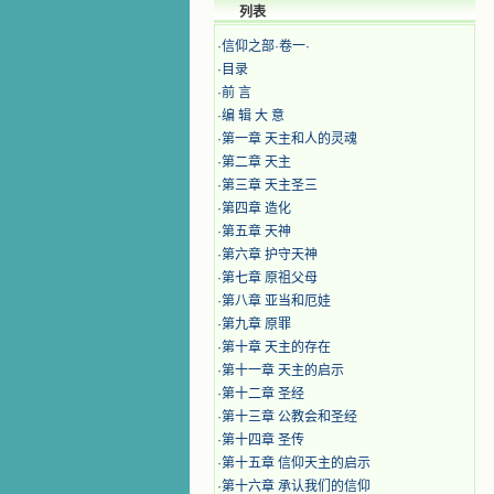
列表
·
信仰之部·卷一·
·
目录
·
前 言
·
编 辑 大 意
·
第一章 天主和人的灵魂
·
第二章 天主
·
第三章 天主圣三
·
第四章 造化
·
第五章 天神
·
​第六章 护守天神
·
第七章 原祖父母
·
​第八章 亚当和厄娃
·
第九章 原罪
·
第十章 天主的存在
·
第十一章 天主的启示
·
第十二章 圣经
·
第十三章 公教会和圣经
·
第十四章 圣传
·
第十五章 信仰天主的启示
·
第十六章 承认我们的信仰