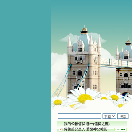
我的公教信仰 卷一(信仰之部)
传统弟兄录入 若瑟神父校阅