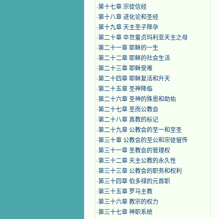
·
第十七章 宗徒信经
·
第十八章 进化论和圣经
·
第十九章 天主圣子降孕
·
第二十章 卒世童贞玛利亚天主之母
·
第二十一章 耶稣的一生
·
第二十二章 耶稣的社会生活
·
第二十三章 耶稣受难
·
第二十四章 耶稣复活和升天
·
第二十五章 圣神降临
·
第二十六章 圣神的殊恩和助佑
·
第二十七章 圣而公教会
·
第二十八章 真教的标记
·
第二十九章 公教会的至一和至圣
·
第三十章 公教会的至公和宗徒留传
·
第三十一章 圣教会的管理权
·
第三十二章 天主公教的永久性
·
第三十三章 公教会的职务和权利
·
第三十四章 伯多禄的元首职
·
第三十五章 罗马主教
·
第三十六章 教宗的权力
·
第三十七章 神职系统