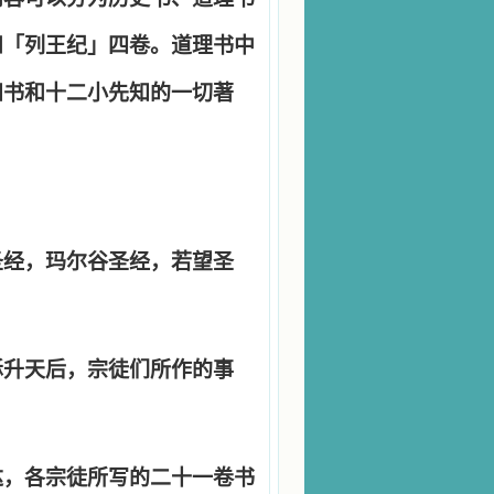
和「列王纪」四卷。道理书中
知书和十二小先知的一切著
圣经，玛尔谷圣经，若望圣
稣升天后，宗徒们所作的事
达，各宗徒所写的二十一卷书