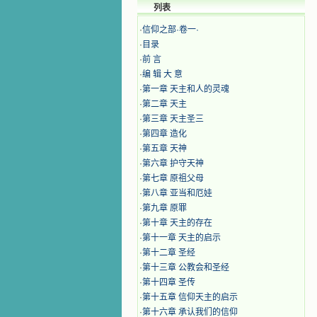
列表
·
信仰之部·卷一·
·
目录
·
前 言
·
编 辑 大 意
·
第一章 天主和人的灵魂
·
第二章 天主
·
第三章 天主圣三
·
第四章 造化
·
第五章 天神
·
​第六章 护守天神
·
第七章 原祖父母
·
​第八章 亚当和厄娃
·
第九章 原罪
·
第十章 天主的存在
·
第十一章 天主的启示
·
第十二章 圣经
·
第十三章 公教会和圣经
·
第十四章 圣传
·
第十五章 信仰天主的启示
·
第十六章 承认我们的信仰