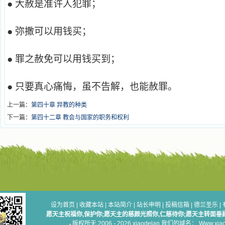
● 大赦是准许人犯罪；
● 弥撒可以用钱买；
● 罪之赦免可以用钱买到；
● 只要真心痛悔，虽不告解，也能赦罪。
上一篇：
第四十章 异教的种类
下一篇：
第四十二章 教会与国家的职务和权利
设为首页
|
收藏本站
|
本站简介
|
站长申明
|
投稿信箱
|
德兰圣乐
|
愿天主祝福你,保护你;愿天主的慈颜光照你,仁慈待你;愿天主转面垂
版权所无 2006 - 2026 xiaodelan 我们的域名： Www.xiaod