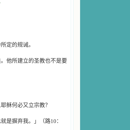
教
中所定的规诫。
类。他所建立的圣教也不是要
么耶稣何必又立宗教？
就是摒弃我。」（路10：