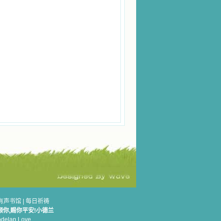
有声书馆
|
每日祈祷
顾你,赐你平安!小德兰
elan.Love