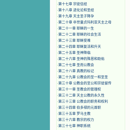
·
第十七章 宗徒信经
·
第十八章 进化论和圣经
·
第十九章 天主圣子降孕
·
第二十章 卒世童贞玛利亚天主之母
·
第二十一章 耶稣的一生
·
第二十二章 耶稣的社会生活
·
第二十三章 耶稣受难
·
第二十四章 耶稣复活和升天
·
第二十五章 圣神降临
·
第二十六章 圣神的殊恩和助佑
·
第二十七章 圣而公教会
·
第二十八章 真教的标记
·
第二十九章 公教会的至一和至圣
·
第三十章 公教会的至公和宗徒留传
·
第三十一章 圣教会的管理权
·
第三十二章 天主公教的永久性
·
第三十三章 公教会的职务和权利
·
第三十四章 伯多禄的元首职
·
第三十五章 罗马主教
·
第三十六章 教宗的权力
·
第三十七章 神职系统