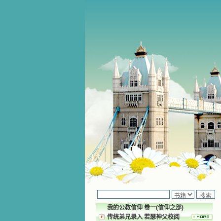
我的公教信仰 卷一(信仰之部)
传统弟兄录入 若瑟神父校阅