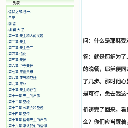
列表
·
信仰之部·卷一·
·
目录
·
前 言
·
编 辑 大 意
·
第一章 天主和人的灵魂
问：什么是耶稣受
·
第二章 天主
·
第三章 天主圣三
·
第四章 造化
答：就是耶稣为了
·
第五章 天神
·
​第六章 护守天神
的晚餐，耶稣便同
·
第七章 原祖父母
·
​第八章 亚当和厄娃
了几步。那时他心
·
第九章 原罪
·
第十章 天主的存在
是可行，免去我这
·
第十一章 天主的启示
·
第十二章 圣经
·
第十三章 公教会和圣经
祈祷完了回来，看
·
第十四章 圣传
·
第十五章 信仰天主的启示
么？你们应当醒着
·
第十六章 承认我们的信仰