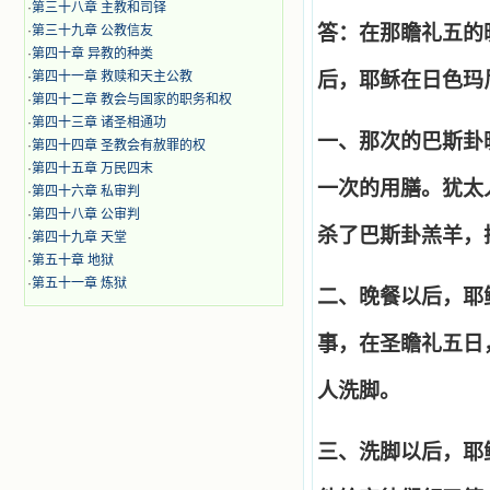
·
第三十八章 主教和司铎
答：在那瞻礼五的
·
第三十九章 公教信友
·
第四十章 异教的种类
·
第四十一章 救赎和天主公教
后，耶稣在日色玛
·
第四十二章 教会与国家的职务和权
·
第四十三章 诸圣相通功
一、那次的巴斯卦
·
第四十四章 圣教会有赦罪的权
·
第四十五章 万民四末
一次的用膳。犹太
·
第四十六章 私审判
·
第四十八章 公审判
杀了巴斯卦羔羊，
·
第四十九章 天堂
·
第五十章 地狱
·
第五十一章 炼狱
二、晚餐以后，耶
事，在圣瞻礼五日
人洗脚。
三、洗脚以后，耶