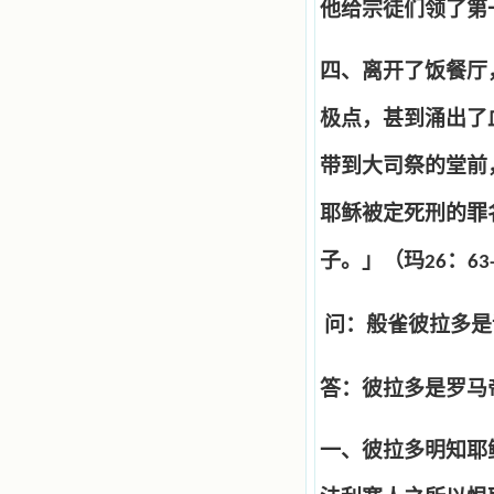
他给宗徒们领了第
四、离开了饭餐厅
极点，甚到涌出了
带到大司祭的堂前
耶稣被定死刑的罪
子。」（玛
：
26
63
问：般雀彼拉多是
答：彼拉多是罗马
一、彼拉多明知耶