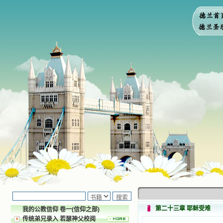
第二十三章 耶稣受难
我的公教信仰 卷一(信仰之部)
传统弟兄录入 若瑟神父校阅