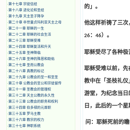
·
第十七章 宗徒信经
的」。
·
第十八章 进化论和圣经
·
第十九章 天主圣子降孕
他这样祈祷了三次
·
第二十章 卒世童贞玛利亚天主之母
·
第二十一章 耶稣的一生
：
）。
·
第二十二章 耶稣的社会生活
26
46
·
第二十三章 耶稣受难
·
第二十四章 耶稣复活和升天
耶稣受尽了各种极
·
第二十五章 圣神降临
·
第二十六章 圣神的殊恩和助佑
·
第二十七章 圣而公教会
耶稣受难以前，先
·
第二十八章 真教的标记
·
第二十九章 公教会的至一和至圣
教中在「圣枝礼仪
·
第三十章 公教会的至公和宗徒留传
·
第三十一章 圣教会的管理权
游堂，为纪念当日
·
第三十二章 天主公教的永久性
·
第三十三章 公教会的职务和权利
日，此后的一个星
·
第三十四章 伯多禄的元首职
·
第三十五章 罗马主教
·
第三十六章 教宗的权力
问：耶稣死前的瞻
·
第三十七章 神职系统