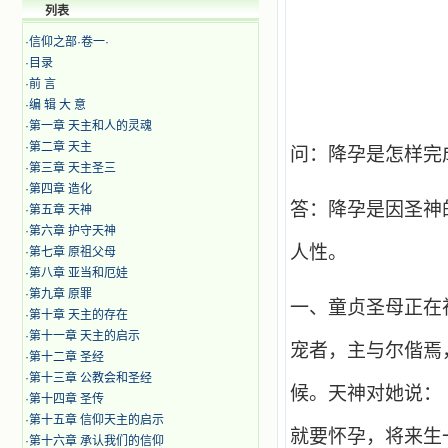
列表
·
信仰之部·卷一·
·
目录
·
前 言
·
编 辑 大 意
·
第一章 天主和人的灵魂
·
第二章 天主
问：降孕是怎样完
·
第三章 天主圣三
·
第四章 造化
答：降孕是因圣神
·
第五章 天神
·
​第六章 护守天神
人性。
·
第七章 原祖父母
·
​第八章 亚当和厄娃
·
第九章 原罪
一、童贞圣母正在
·
第十章 天主的存在
·
第十一章 天主的启示
宠者，主与尔偕焉
·
第十二章 圣经
·
第十三章 公教会和圣经
候。天神对她说：
·
第十四章 圣传
·
第十五章 信仰天主的启示
就要怀孕，将来生
·
第十六章 承认我们的信仰