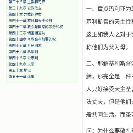
·
第三十八章 主教和司铎
一、童贞玛利亚为
·
第三十九章 公教信友
·
第四十章 异教的种类
·
第四十一章 救赎和天主公教
基利斯督的天主性
·
第四十二章 教会与国家的职务和权
·
第四十三章 诸圣相通功
这正如我人之对于
·
第四十四章 圣教会有赦罪的权
·
第四十五章 万民四末
称他们为父为母。
·
第四十六章 私审判
·
第四十八章 公审判
二、耶稣基利斯督
·
第四十九章 天堂
·
第五十章 地狱
稣，那完全是一件
·
第五十一章 炼狱
人只好接受天主圣
法丈夫，但是他们
般共同生活，而圣
问：为什么要敬礼