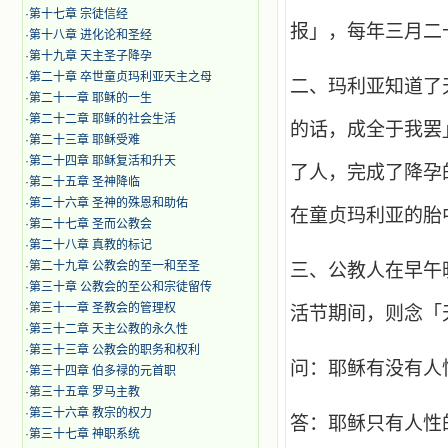
·
第十七章 宗徒信经
报」，每年三月二
·
第十八章 进化论和圣经
·
第十九章 天主圣子降孕
·
第二十章 卒世童贞玛利亚天主之母
二、玛利亚知道了
·
第二十一章 耶稣的一生
·
第二十二章 耶稣的社会生活
的话，成全于我罢
·
第二十三章 耶稣受难
·
第二十四章 耶稣复活和升天
了人，完成了降孕
·
第二十五章 圣神降临
·
第二十六章 圣神的殊恩和助佑
在童贞玛利亚的胎
·
第二十七章 圣而公教会
·
第二十八章 真教的标记
·
第二十九章 公教会的至一和至圣
三、公教人在早午
·
第三十章 公教会的至公和宗徒留传
·
第三十一章 圣教会的管理权
活节期间，则念「
·
第三十二章 天主公教的永久性
·
第三十三章 公教会的职务和权利
问：耶稣有没有人
·
第三十四章 伯多禄的元首职
·
第三十五章 罗马主教
·
第三十六章 教宗的权力
答：耶稣只有人性
·
第三十七章 神职系统