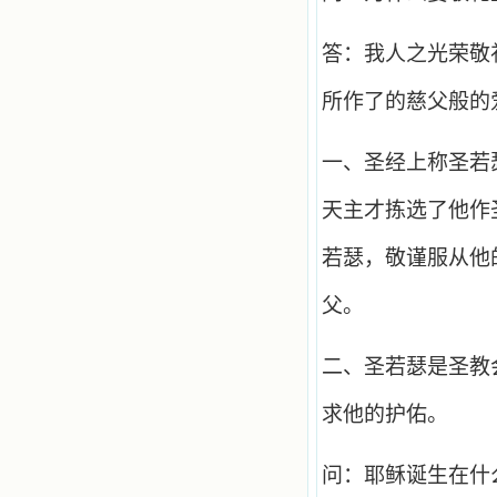
答：我人之光荣敬
所作了的慈父般的
一、圣经上称圣若
天主才拣选了他作
若瑟，敬谨服从他
父。
二、圣若瑟是圣教
求他的护佑。
问：耶稣诞生在什