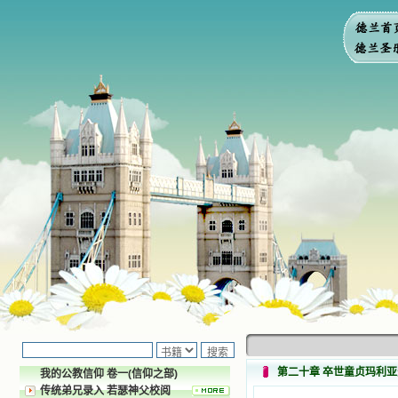
第二十章 卒世童贞玛利
我的公教信仰 卷一(信仰之部)
传统弟兄录入 若瑟神父校阅