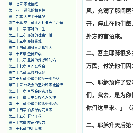
·
第十七章 宗徒信经
风，充满了那间屋
·
第十八章 进化论和圣经
·
第十九章 天主圣子降孕
·
第二十章 卒世童贞玛利亚天主之母
开，停止在他们每
·
第二十一章 耶稣的一生
·
第二十二章 耶稣的社会生活
外方的言语来。
·
第二十三章 耶稣受难
·
第二十四章 耶稣复活和升天
二、吾主耶稣很多
·
第二十五章 圣神降临
·
第二十六章 圣神的殊恩和助佑
万民，付洗他们因
·
第二十七章 圣而公教会
·
第二十八章 真教的标记
·
第二十九章 公教会的至一和至圣
一、耶稣预许了要
·
第三十章 公教会的至公和宗徒留传
·
第三十一章 圣教会的管理权
们，我去，是为你
·
第三十二章 天主公教的永久性
·
第三十三章 公教会的职务和权利
你们这里来。」（
·
第三十四章 伯多禄的元首职
·
第三十五章 罗马主教
·
第三十六章 教宗的权力
二、耶稣升天后第
·
第三十七章 神职系统