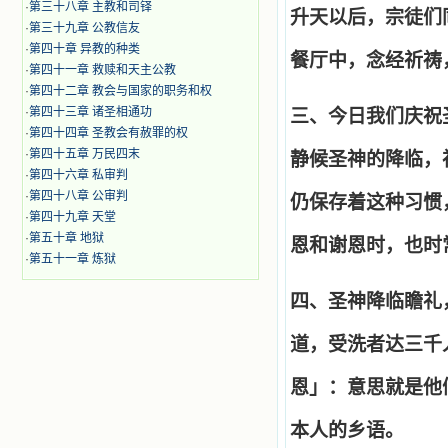
·
第三十八章 主教和司铎
升天以后，宗徒们
·
第三十九章 公教信友
·
第四十章 异教的种类
餐厅中，念经祈祷
·
第四十一章 救赎和天主公教
·
第四十二章 教会与国家的职务和权
·
第四十三章 诸圣相通功
三、今日我们庆祝
·
第四十四章 圣教会有赦罪的权
·
第四十五章 万民四末
静候圣神的降临，
·
第四十六章 私审判
·
第四十八章 公审判
仍保存着这种习惯
·
第四十九章 天堂
·
第五十章 地狱
恩和谢恩时，也时
·
第五十一章 炼狱
四、圣神降临瞻礼
道，受洗者达三千
恩」：意思就是他
本人的乡语。