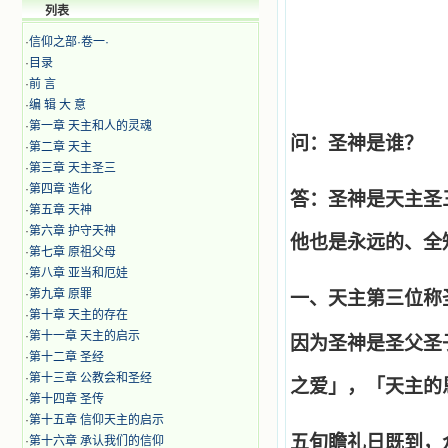
列表
·
信仰之部·卷一·
·
目录
·
前 言
·
编 辑 大 意
·
第一章 天主和人的灵魂
问：圣神是谁？
·
第二章 天主
·
第三章 天主圣三
·
第四章 造化
答：圣神是天主圣
·
第五章 天神
·
​第六章 护守天神
他也是永远的、全
·
第七章 原祖父母
·
​第八章 亚当和厄娃
·
第九章 原罪
一、天主第三位称
·
第十章 天主的存在
·
第十一章 天主的启示
因为圣神是圣父圣
·
第十二章 圣经
·
第十三章 公教会和圣经
之爱」，「天主的
·
第十四章 圣传
·
第十五章 信仰天主的启示
五旬瞻礼日既到，
·
第十六章 承认我们的信仰