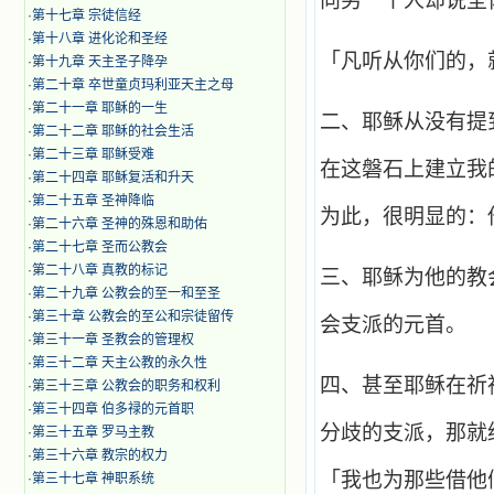
向另一个人却说圣
·
第十七章 宗徒信经
·
第十八章 进化论和圣经
「凡听从你们的，就
·
第十九章 天主圣子降孕
·
第二十章 卒世童贞玛利亚天主之母
·
第二十一章 耶稣的一生
二、耶稣从没有提
·
第二十二章 耶稣的社会生活
·
第二十三章 耶稣受难
在这磐石上建立我
·
第二十四章 耶稣复活和升天
·
第二十五章 圣神降临
为此，很明显的：
·
第二十六章 圣神的殊恩和助佑
·
第二十七章 圣而公教会
·
第二十八章 真教的标记
三、耶稣为他的教
·
第二十九章 公教会的至一和至圣
·
第三十章 公教会的至公和宗徒留传
会支派的元首。
·
第三十一章 圣教会的管理权
·
第三十二章 天主公教的永久性
四、甚至耶稣在祈
·
第三十三章 公教会的职务和权利
·
第三十四章 伯多禄的元首职
分歧的支派，那就
·
第三十五章 罗马主教
·
第三十六章 教宗的权力
「我也为那些借他
·
第三十七章 神职系统