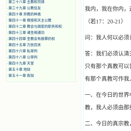
·
第三十八章 主教和司铎
我内，我在你内，
·
第三十九章 公教信友
·
第四十章 异教的种类
·
第四十一章 救赎和天主公教
（若17：20-21）
·
第四十二章 教会与国家的职务和权
·
第四十三章 诸圣相通功
问：我人何以必须
·
第四十四章 圣教会有赦罪的权
·
第四十五章 万民四末
·
第四十六章 私审判
答：我们必须认清
·
第四十八章 公审判
·
第四十九章 天堂
只有那个真教可以
·
第五十章 地狱
·
第五十一章 炼狱
有那个真教可作我
一、在今日的世界
教，我人必须由那
二、今日的真宗教