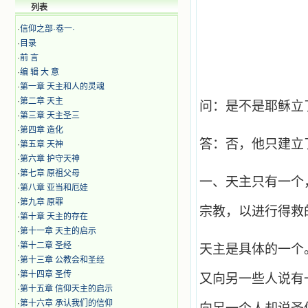
列表
·
信仰之部·卷一·
·
目录
·
前 言
·
编 辑 大 意
·
第一章 天主和人的灵魂
·
第二章 天主
问：是不是耶稣立
·
第三章 天主圣三
·
第四章 造化
答：否，他只建立
·
第五章 天神
·
​第六章 护守天神
·
第七章 原祖父母
一、天主只有一个
·
​第八章 亚当和厄娃
·
第九章 原罪
宗教，以进行得救
·
第十章 天主的存在
·
第十一章 天主的启示
·
第十二章 圣经
天主是具体的一个
·
第十三章 公教会和圣经
·
第十四章 圣传
又向另一些人说有
·
第十五章 信仰天主的启示
·
第十六章 承认我们的信仰