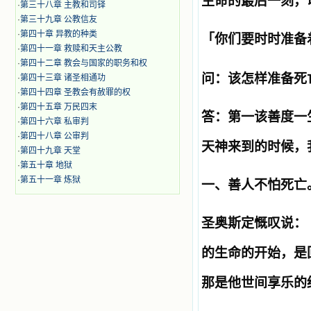
生命的最后一刻，
·
第三十八章 主教和司铎
·
第三十九章 公教信友
·
第四十章 异教的种类
「你们要时时准备
·
第四十一章 救赎和天主公教
·
第四十二章 教会与国家的职务和权
问：该怎样准备死
·
第四十三章 诸圣相通功
·
第四十四章 圣教会有赦罪的权
·
第四十五章 万民四末
答：第一该善度一
·
第四十六章 私审判
·
第四十八章 公审判
天神来到的时候，
·
第四十九章 天堂
·
第五十章 地狱
·
第五十一章 炼狱
一、善人不怕死亡
圣奥斯定慨叹说：
的生命的开始，是
那是他世间享乐的