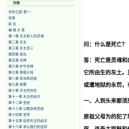
列表
·
信仰之部·卷一·
·
目录
·
前 言
·
编 辑 大 意
·
第一章 天主和人的灵魂
·
第二章 天主
问：什么是死亡？
·
第三章 天主圣三
·
第四章 造化
答：死亡是灵魂和
·
第五章 天神
·
​第六章 护守天神
它所由生的灰土。
·
第七章 原祖父母
·
​第八章 亚当和厄娃
或遭地狱的永罚，
·
第九章 原罪
·
第十章 天主的存在
·
第十一章 天主的启示
一、人到头来都须
·
第十二章 圣经
·
第十三章 公教会和圣经
·
第十四章 圣传
原祖父母为的犯了
·
第十五章 信仰天主的启示
·
第十六章 承认我们的信仰