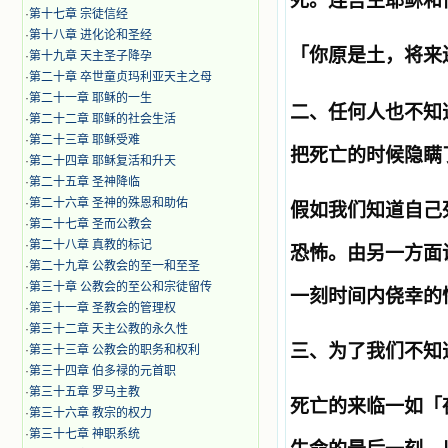
死。连吾主耶稣和
·
第十七章 宗徒信经
·
第十八章 进化论和圣经
「你原是土，将来
·
第十九章 天主圣子降孕
·
第二十章 卒世童贞玛利亚天主之母
·
第二十一章 耶稣的一生
二、任何人也不知
·
第二十二章 耶稣的社会生活
·
第二十三章 耶稣受难
把死亡的时候隐瞒
·
第二十四章 耶稣复活和升天
·
第二十五章 圣神降临
·
第二十六章 圣神的殊恩和助佑
假如我们知道自己
·
第二十七章 圣而公教会
·
第二十八章 真教的标记
恐怖。由另一方面
·
第二十九章 公教会的至一和至圣
·
第三十章 公教会的至公和宗徒留传
一刻时间内侥幸的
·
第三十一章 圣教会的管理权
·
第三十二章 天主公教的永久性
三、为了我们不知
·
第三十三章 公教会的职务和权利
·
第三十四章 伯多禄的元首职
·
第三十五章 罗马主教
死亡的来临一如「
·
第三十六章 教宗的权力
·
第三十七章 神职系统