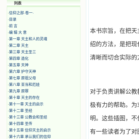
列表
·
信仰之部·卷一·
·
目录
·
前 言
本书宗旨，在把天
·
编 辑 大 意
·
第一章 天主和人的灵魂
绍的方法，是把现
·
第二章 天主
·
第三章 天主圣三
清晰而切合实际的
·
第四章 造化
·
第五章 天神
·
​第六章 护守天神
·
第七章 原祖父母
·
​第八章 亚当和厄娃
对于负责讲解公教
·
第九章 原罪
·
第十章 天主的存在
极有力的帮助。为
·
第十一章 天主的启示
·
第十二章 圣经
·
第十三章 公教会和圣经
明。这些插图，不
·
第十四章 圣传
·
第十五章 信仰天主的启示
有一些读者为了对
·
第十六章 承认我们的信仰