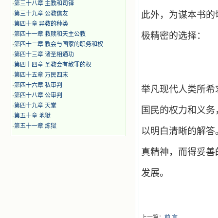
·
第三十八章 主教和司铎
此外，为谋本书的
·
第三十九章 公教信友
·
第四十章 异教的种类
·
第四十一章 救赎和天主公教
极精密的选择：
·
第四十二章 教会与国家的职务和权
·
第四十三章 诸圣相通功
·
第四十四章 圣教会有赦罪的权
·
第四十五章 万民四末
·
第四十六章 私审判
举凡现代人类所希
·
第四十八章 公审判
·
第四十九章 天堂
国民的权力和义务
·
第五十章 地狱
·
第五十一章 炼狱
以明白清晰的解答
真精神，而得妥善
发展。
上一篇：
前 言