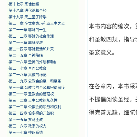
·
第十七章 宗徒信经
·
第十八章 进化论和圣经
·
第十九章 天主圣子降孕
·
第二十章 卒世童贞玛利亚天主之母
本书内容的编次，
·
第二十一章 耶稣的一生
·
第二十二章 耶稣的社会生活
和圣教四规，指导
·
第二十三章 耶稣受难
·
第二十四章 耶稣复活和升天
圣宠意义。
·
第二十五章 圣神降临
·
第二十六章 圣神的殊恩和助佑
·
第二十七章 圣而公教会
·
第二十八章 真教的标记
·
第二十九章 公教会的至一和至圣
在各章内，本书采
·
第三十章 公教会的至公和宗徒留传
·
第三十一章 圣教会的管理权
不提倡阅读圣经。
·
第三十二章 天主公教的永久性
·
第三十三章 公教会的职务和权利
得完善无缺，细腻
·
第三十四章 伯多禄的元首职
·
第三十五章 罗马主教
·
第三十六章 教宗的权力
·
第三十七章 神职系统