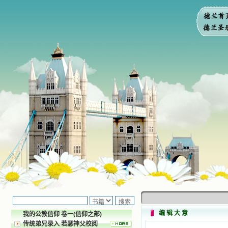
编 辑 大 意
我的公教信仰 卷一(信仰之部)
传统弟兄录入 若瑟神父校阅