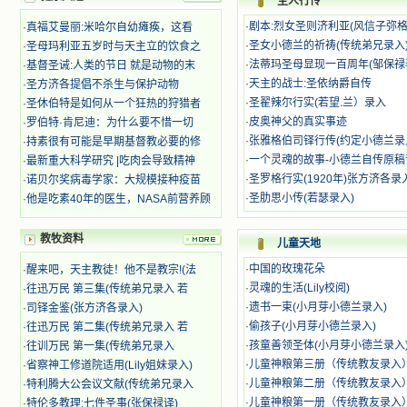
圣人行传
迫、凌辱，为将福音广传而被人追杀
时，我为他们的在天之灵祈祷，我哭
·
剧本:烈女圣则济利亚(风信子弥
·
真福艾曼丽:米哈尔自幼瘫痪，这看
着，为自已的同胞带给他们的苦难而
·
圣女小德兰的祈祷(传统弟兄录入
·
圣母玛利亚五岁时与天主立的饮食之
哀号。我一遍遍地重读那一行行被我
·
法蒂玛圣母显现一百周年(邹保禄
·
基督圣诫:人类的节日 就是动物的末
的斑斑泪痕弄得模糊不清的字句，那
·
天主的战士:圣依纳爵自传
·
圣方济各提倡不杀生与保护动物
些被主的爱火所燃烧而离开家乡来到
中国的传教士，我多么爱你们啊！我
·
圣翟辣尔行实(若望.兰）录入
·
圣休伯特是如何从一个狂热的狩猎者
心中流淌着多少感激的泪水。 他
·
皮奥神父的真实事迹
·
罗伯特·肯尼迪：为什么要不惜一切
们受苦却觉得喜乐，因为他们爱主，
·
张雅格伯司铎行传(约定小德兰录
·
持素很有可能是早期基督教必要的修
他们感到能为主受一点苦是多么喜乐
·
一个灵魂的故事-小德兰自传原稿
·
最新重大科学研究 |吃肉会导致精神
的事。他们受苦时仍在唱着感谢的
·
圣罗格行实(1920年)张方济各录
·
诺贝尔奖病毒学家：大规模接种疫苗
歌，因他们无法不称颂主，因主使他
·
圣肋思小传(若瑟录入)
·
他是吃素40年的医生，NASA前营养顾
们的心灵洋溢了快乐；他们激发了我
内心神圣的热情，在我的心灵深处燃
烧起一股无法扑灭的火焰，他们那强
教牧资料
儿童天地
有力的言行激励我向前。 我一面
读，一面想过着他们这样圣善的生
·
中国的玫瑰花朵
·
醒来吧，天主教徒！他不是教宗!(法
活，也立志不在这虚幻的尘世中寻求
·
灵魂的生活(Lily校阅)
·
往迅万民 第三集(传统弟兄录入 若
安慰。我一读就是几个钟头，累了就
·
遗书一束(小月芽小德兰录入)
·
司铎金鉴(张方济各录入)
望着书上的圣像沉思默想。啊，当我
·
偷孩子(小月芽小德兰录入)
·
往迅万民 第二集(传统弟兄录入 若
想到我有一天还要见到他们，亲耳聆
·
孩童善领圣体(小月芽小德兰录入
·
往训万民 第一集(传统弟兄录入
听他们的教诲，伴随在他们的身边，
和他们一起赞颂吾主，想到那使我欣
·
儿童神粮第三册（传统教友录入
·
省察神工修道院适用(Lily姐妹录入)
喜欢乐的甜蜜的相会，这世界对于我
·
儿童神粮第二册（传统教友录入
·
特利腾大公会议文献(传统弟兄录入
一点吸引力都没有了。 从这些书
·
儿童神粮第一册（传统教友录入
·
特伦多教理:七件圣事(张保禄译)