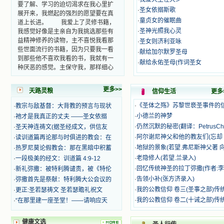
要了解、学习的迫切渴求在我心里扩
展开来，我燃起的强烈的愿望要在真
·
圣女依搦斯歌
道上长进。 我爱上了灵修书籍，
·
童贞女的催眠曲
我感觉好像是主亲自为我挑选那些有
·
圣神光照我心灵
益精神修养的读物，主不喜悦我看那
·
圣女则济利亚咏
些世面流行的书籍，因为只要我一看
·
献给加尔默罗圣母
到那些他不喜欢我看的书，我就有一
·
献给永佑圣母(作词圣女
种厌恶的感觉。主保守我，那样细心
地防护着我，从那以后我从未读过一
本不良的书籍。 善良的书使人向
更多>>
善，这些圣人的作品，渐渐地印在了
天路灵粮
信仰生活
更多
我的脑子里。读这些圣书时，我思潮
·
《圣体之殇》苏黎世亵圣事件的
·
教宗与敌基督：大背教的预言与现状
汹涌起伏，欣喜不能自已。书中谈到
·
小德兰的神梦
·
祂才是我真正的丈夫 ——圣女依搦
这些圣人们如何在与主的交往中得到
·
仍然沉默的秘密(翻译：PetrusCh
·
圣天神连祷文(据圣经成文，供信友
灵命的更新，德行的馨香如何上达天
庭。啊，在这世上曾住过那么多热心
·
阿尔谢尼神父和他的教友们(忘却 
·
读训道篇再论那与时俱进的教会：在
的圣人，为了传播福音，他们告别亲
·
地狱的景象(若望.弗尼斯神父著 
·
热罗尼莫论假教会：那在黑暗中积蓄
人，舍下了他们手中的一切，轻快地
·
老隐修人(若望.兰录入)
·
一段极美的经文：训道篇 4:9-12
踏上了异国他乡，到没有人知道真神
·
回忆传统神圣的拉丁弥撒(作者:李
·
新礼弥撒：被特利腾谴责，被《特伦
的世界里去。啊，若不是主的引领，
·
告领小补(张方济录入)
·
弥撒首先是祭献：特利腾大公会议的
我可能到死还不认识他们呢！ 我
·
我的公教信仰 卷三(圣事之部)传
·
更正:圣若瑟祷文 圣若瑟瞻礼祝文
的心灵从主给我的这些圣人的言行中
选取了最美的色彩；当他们的一生在
·
我的公教信仰 卷二(十诫之部)传
·
“在那里建一座圣堂！——请响应天
我面前展开时，我是多么的惊奇、兴
奋啊！当我读到他们为主而受人逼
健康文选