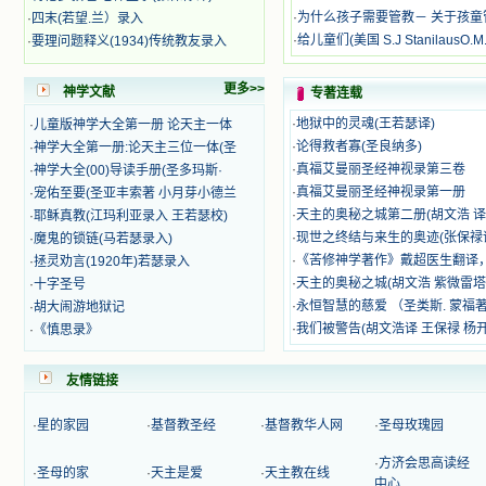
籍里，我认识了许多爱主的人，他们
·
为什么孩子需要管教－ 关于孩童
·
四末(若望.兰）录入
使我更亲近主，帮助我更深的认识
·
给儿童们(美国 S.J StanilausO.M.
·
要理问题释义(1934)传统教友录入
主，爱主。这些曾经生活在人间的圣
人圣女，内心隐藏着来自天上光照的
各种宝藏，听他们对悦主的甜蜜喁
更多>>
神学文献
专著连载
语，我也陶醉了。主藉着这些书籍慢
慢地培养我的心灵，当我看到这些圣
·
地狱中的灵魂(王若瑟译)
·
儿童版神学大全第一册 论天主一体
德芬芳的圣人再看看满身污秽的我，
·
论得救者寡(圣良纳多)
·
神学大全第一册:论天主三位一体(圣
我失望过，沮丧过，哭泣过，和主呕
·
真福艾曼丽圣经神视录第三卷
·
神学大全(00)导读手册(圣多玛斯·
气过，甚至埋怨天主不用祂的全能让
·
真福艾曼丽圣经神视录第一册
·
宠佑至要(圣亚丰索著 小月芽小德兰
我立刻成圣。但是主让我明白，灵命
·
天主的奥秘之城第二册(胡文浩 译
·
耶稣真教(江玛利亚录入 王若瑟校)
的成长需要时间，成长是渐进的，农
·
现世之终结与来生的奥迹(张保禄
·
魔鬼的锁链(马若瑟录入)
民等待稻谷的长成需要整个季节，才
能品尝丰收的喜悦，我也要有谦卑受
·
《苦修神学著作》戴超医生翻译
·
拯灵劝言(1920年)若瑟录入
教的态度才能接受主的话语，要让这
·
天主的奥秘之城(胡文浩 紫微雷
·
十字圣号
些圣言成为血肉（果实），是需要时
·
永恒智慧的慈爱 （圣类斯. 蒙福著
·
胡大闹游地狱记
间的。 从网上我读到许多有益心
·
我们被警告(胡文浩译 王保禄 杨
·
《慎思录》
灵的书。当我首次读到盖恩夫人的传
记时，清泪沾腮，她的经历强烈地震
撼着我的心，我接受到了一个很大的
友情链接
恩宠，使我认识了十字架是生命的真
正之路。读圣女小德兰的传记时，我
·
星的家园
·
基督教圣经
·
基督教华人网
·
圣母玫瑰园
又有别一种感受，我看到了一个与我
眼所见的完全不同的世界，那里没有
·
方济会思高读经
·
圣母的家
·
天主是爱
·
天主教在线
争吵，没有仇恨，没有岐视，那是主
中心