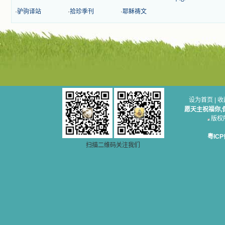
自己在人的心里建造的爱的天堂。还
·
驴驹译站
·
拾珍季刊
·
耶稣祷文
有圣女大德兰的自传，在这位圣女的
感召下，我初领了圣体，从圣体中获
得无量恩宠。这些书引我向往那超性
的境界，向往那浑然忘我的境界，从
此无益的书一概不看了。我一遍遍地
重温这些我喜欢的书籍，一遍又一遍
地回味书中那些难忘的情景，我和他
们谈心，告诉他们我愿意效法他们，
心里多么渴望能像他们那样爱主。
我因此而认识了许许多多圣人，
设为首页
|
收
这些圣人中有许多也曾是罪人，使我
愿天主祝福你,
也能向他们敞开心门。我一会儿求这
版权所无
个圣人为我转祷，一会儿求那个圣人
为我祈求圣宠，这些圣人使我的生活
粤ICP
变得丰富多彩。我想，既然他们真心
扫描二维码关注我们
爱天主，那么他们也会真心爱我。现
在他们和天主如此接近，当世人向他
们祈求时，他们也会想方设法将我的
祈祷告诉天主的。就这样，他们和我
共享生活的体验，不断地把上天仁爱
的芬芳散播给我，他们的友谊使我的
欢乐加倍，痛苦减半；他们已走过死
阴的幽谷，从他们身上我学习到了明
辨、通达、智慧、勇敢、诚实、快