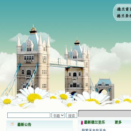
小德兰爱心书屋最新公告 有一天，我
做了一个奇怪的梦，至今让我难忘。
梦中，我看到一本打开的用石头做的
书，我用舌头去舔它，觉得有一种甜
味，我就更用力去舔，最后从这本书
最新德兰圣乐
更多
最新公告
里流出活水来了。从那以后，一种想
·
我爱天主在天乡