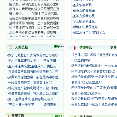
要了解、学习的迫切渴求在我心里扩
·
圣女依搦斯歌
展开来，我燃起的强烈的愿望要在真
·
童贞女的催眠曲
道上长进。 我爱上了灵修书籍，
·
圣神光照我心灵
我感觉好像是主亲自为我挑选那些有
益精神修养的读物，主不喜悦我看那
·
圣女则济利亚咏
些世面流行的书籍，因为只要我一看
·
献给加尔默罗圣母
到那些他不喜欢我看的书，我就有一
·
献给永佑圣母(作词圣女
种厌恶的感觉。主保守我，那样细心
地防护着我，从那以后我从未读过一
本不良的书籍。 善良的书使人向
更多>>
天路灵粮
信仰生活
更多
善，这些圣人的作品，渐渐地印在了
我的脑子里。读这些圣书时，我思潮
·
《圣体之殇》苏黎世亵圣事件的
·
教宗与敌基督：大背教的预言与现状
汹涌起伏，欣喜不能自已。书中谈到
·
小德兰的神梦
·
祂才是我真正的丈夫 ——圣女依搦
这些圣人们如何在与主的交往中得到
·
仍然沉默的秘密(翻译：PetrusCh
·
圣天神连祷文(据圣经成文，供信友
灵命的更新，德行的馨香如何上达天
·
阿尔谢尼神父和他的教友们(忘却 
·
读训道篇再论那与时俱进的教会：在
庭。啊，在这世上曾住过那么多热心
·
地狱的景象(若望.弗尼斯神父著 
·
热罗尼莫论假教会：那在黑暗中积蓄
的圣人，为了传播福音，他们告别亲
·
老隐修人(若望.兰录入)
·
一段极美的经文：训道篇 4:9-12
人，舍下了他们手中的一切，轻快地
踏上了异国他乡，到没有人知道真神
·
回忆传统神圣的拉丁弥撒(作者:李
·
新礼弥撒：被特利腾谴责，被《特伦
的世界里去。啊，若不是主的引领，
·
告领小补(张方济录入)
·
弥撒首先是祭献：特利腾大公会议的
我可能到死还不认识他们呢！ 我
·
我的公教信仰 卷三(圣事之部)传
·
更正:圣若瑟祷文 圣若瑟瞻礼祝文
的心灵从主给我的这些圣人的言行中
·
我的公教信仰 卷二(十诫之部)传
·
“在那里建一座圣堂！——请响应天
选取了最美的色彩；当他们的一生在
我面前展开时，我是多么的惊奇、兴
奋啊！当我读到他们为主而受人逼
健康文选