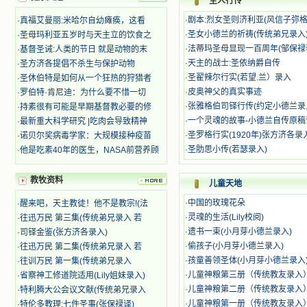
圣人行传
迫、凌辱，为将福音广传而被人追杀
·
剧本:烈女圣则济利亚(风信子弥
·
真福艾曼丽:米哈尔自幼瘫痪，这看
时，我为他们的在天之灵祈祷，我哭
着，为自已的同胞带给他们的苦难而
·
圣女小德兰的祈祷(传统弟兄录入
·
圣母玛利亚五岁时与天主立的饮食之
哀号。我一遍遍地重读那一行行被我
·
法蒂玛圣母显现一百周年(邹保禄
·
基督圣诫:人类的节日 就是动物的末
的斑斑泪痕弄得模糊不清的字句，那
·
天主的战士:圣依纳爵自传
·
圣方济各提倡不杀生与保护动物
些被主的爱火所燃烧而离开家乡来到
·
圣翟辣尔行实(若望.兰）录入
·
圣休伯特是如何从一个狂热的狩猎者
中国的传教士，我多么爱你们啊！我
·
皮奥神父的真实事迹
·
罗伯特·肯尼迪：为什么要不惜一切
心中流淌着多少感激的泪水。 他
·
张雅格伯司铎行传(约定小德兰录
·
持素很有可能是早期基督教必要的修
们受苦却觉得喜乐，因为他们爱主，
他们感到能为主受一点苦是多么喜乐
·
一个灵魂的故事-小德兰自传原稿
·
最新重大科学研究 |吃肉会导致精神
的事。他们受苦时仍在唱着感谢的
·
圣罗格行实(1920年)张方济各录
·
诺贝尔奖病毒学家：大规模接种疫苗
歌，因他们无法不称颂主，因主使他
·
圣肋思小传(若瑟录入)
·
他是吃素40年的医生，NASA前营养顾
们的心灵洋溢了快乐；他们激发了我
内心神圣的热情，在我的心灵深处燃
教牧资料
烧起一股无法扑灭的火焰，他们那强
儿童天地
有力的言行激励我向前。 我一面
·
中国的玫瑰花朵
·
醒来吧，天主教徒！他不是教宗!(法
读，一面想过着他们这样圣善的生
·
灵魂的生活(Lily校阅)
·
往迅万民 第三集(传统弟兄录入 若
活，也立志不在这虚幻的尘世中寻求
安慰。我一读就是几个钟头，累了就
·
遗书一束(小月芽小德兰录入)
·
司铎金鉴(张方济各录入)
望着书上的圣像沉思默想。啊，当我
·
偷孩子(小月芽小德兰录入)
·
往迅万民 第二集(传统弟兄录入 若
想到我有一天还要见到他们，亲耳聆
·
孩童善领圣体(小月芽小德兰录入
·
往训万民 第一集(传统弟兄录入
听他们的教诲，伴随在他们的身边，
·
儿童神粮第三册（传统教友录入
·
省察神工修道院适用(Lily姐妹录入)
和他们一起赞颂吾主，想到那使我欣
·
儿童神粮第二册（传统教友录入
·
特利腾大公会议文献(传统弟兄录入
喜欢乐的甜蜜的相会，这世界对于我
·
儿童神粮第一册（传统教友录入
·
特伦多教理:七件圣事(张保禄译)
一点吸引力都没有了。 从这些书