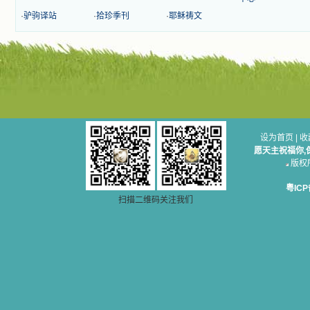
自己在人的心里建造的爱的天堂。还
·
驴驹译站
·
拾珍季刊
·
耶稣祷文
有圣女大德兰的自传，在这位圣女的
感召下，我初领了圣体，从圣体中获
得无量恩宠。这些书引我向往那超性
的境界，向往那浑然忘我的境界，从
此无益的书一概不看了。我一遍遍地
重温这些我喜欢的书籍，一遍又一遍
地回味书中那些难忘的情景，我和他
们谈心，告诉他们我愿意效法他们，
心里多么渴望能像他们那样爱主。
我因此而认识了许许多多圣人，
设为首页
|
收
这些圣人中有许多也曾是罪人，使我
愿天主祝福你,
也能向他们敞开心门。我一会儿求这
版权所无
个圣人为我转祷，一会儿求那个圣人
为我祈求圣宠，这些圣人使我的生活
粤ICP
变得丰富多彩。我想，既然他们真心
扫描二维码关注我们
爱天主，那么他们也会真心爱我。现
在他们和天主如此接近，当世人向他
们祈求时，他们也会想方设法将我的
祈祷告诉天主的。就这样，他们和我
共享生活的体验，不断地把上天仁爱
的芬芳散播给我，他们的友谊使我的
欢乐加倍，痛苦减半；他们已走过死
阴的幽谷，从他们身上我学习到了明