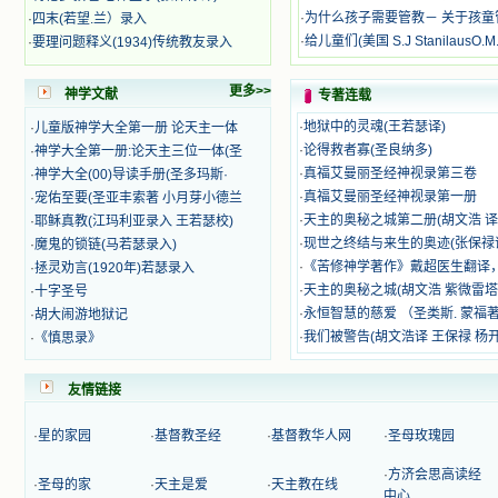
籍里，我认识了许多爱主的人，他们
·
为什么孩子需要管教－ 关于孩童
·
四末(若望.兰）录入
使我更亲近主，帮助我更深的认识
·
给儿童们(美国 S.J StanilausO.M.
·
要理问题释义(1934)传统教友录入
主，爱主。这些曾经生活在人间的圣
人圣女，内心隐藏着来自天上光照的
更多>>
神学文献
专著连载
各种宝藏，听他们对悦主的甜蜜喁
语，我也陶醉了。主藉着这些书籍慢
·
地狱中的灵魂(王若瑟译)
·
儿童版神学大全第一册 论天主一体
慢地培养我的心灵，当我看到这些圣
·
论得救者寡(圣良纳多)
·
神学大全第一册:论天主三位一体(圣
德芬芳的圣人再看看满身污秽的我，
·
真福艾曼丽圣经神视录第三卷
·
神学大全(00)导读手册(圣多玛斯·
我失望过，沮丧过，哭泣过，和主呕
气过，甚至埋怨天主不用祂的全能让
·
真福艾曼丽圣经神视录第一册
·
宠佑至要(圣亚丰索著 小月芽小德兰
我立刻成圣。但是主让我明白，灵命
·
天主的奥秘之城第二册(胡文浩 译
·
耶稣真教(江玛利亚录入 王若瑟校)
的成长需要时间，成长是渐进的，农
·
现世之终结与来生的奥迹(张保禄
·
魔鬼的锁链(马若瑟录入)
民等待稻谷的长成需要整个季节，才
·
《苦修神学著作》戴超医生翻译
·
拯灵劝言(1920年)若瑟录入
能品尝丰收的喜悦，我也要有谦卑受
·
天主的奥秘之城(胡文浩 紫微雷
·
十字圣号
教的态度才能接受主的话语，要让这
·
永恒智慧的慈爱 （圣类斯. 蒙福著
·
胡大闹游地狱记
些圣言成为血肉（果实），是需要时
间的。 从网上我读到许多有益心
·
我们被警告(胡文浩译 王保禄 杨
·
《慎思录》
灵的书。当我首次读到盖恩夫人的传
记时，清泪沾腮，她的经历强烈地震
友情链接
撼着我的心，我接受到了一个很大的
恩宠，使我认识了十字架是生命的真
·
星的家园
·
基督教圣经
·
基督教华人网
·
圣母玫瑰园
正之路。读圣女小德兰的传记时，我
又有别一种感受，我看到了一个与我
·
方济会思高读经
眼所见的完全不同的世界，那里没有
·
圣母的家
·
天主是爱
·
天主教在线
中心
争吵，没有仇恨，没有岐视，那是主