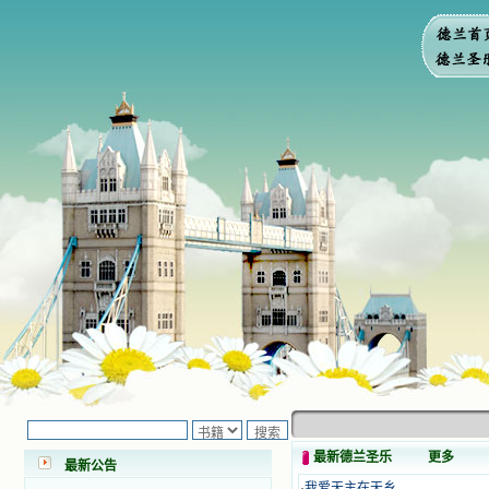
小德兰爱心书屋最新公告 有一天，我
做了一个奇怪的梦，至今让我难忘。
梦中，我看到一本打开的用石头做的
书，我用舌头去舔它，觉得有一种甜
最新德兰圣乐
更多
味，我就更用力去舔，最后从这本书
最新公告
里流出活水来了。从那以后，一种想
·
我爱天主在天乡