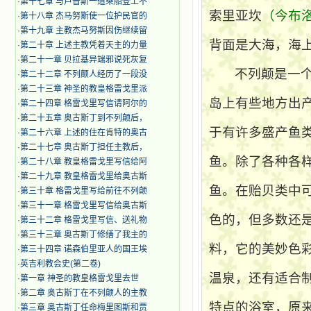
·
第十七章 与卢普斯一道乘船登上不
索里亚坎
（
今布
·
第十八章 杰马努斯使一位护民官的
·
第十九章 主教杰马努斯因伤继续留
背面是大海，海
·
第二十章 上述主教凭着天主的力量
·
第二十一章 贝拉基异端邪说死灰复
不列颠是一
·
第二十二章 不列颠人经历了一段没
·
第二十三章 神圣的教皇格雷戈里派
岛上有些地方出
·
第二十四章 格雷戈里写信请阿尔的
·
第二十五章 奥古斯丁到不列颠后，
于有许多盛产鱼
·
第二十六章 上述的住在肯特的奥古
·
第二十七章 奥古斯丁担任主教后，
鱼。除了各种各
·
第二十八章 教皇格雷戈里写信给阿
·
第二十九章 教皇格雷戈里给奥古斯
鱼。在贻贝类中
·
第三十章 格雷戈里写给前往不列颠
·
第三十一章 格雷戈里写信给奥古斯
色的，但多数还
·
第三十二章 格雷戈里写信、送礼物
·
第三十三章 奥古斯丁修缮了我主的
料，它的美妙色
·
第三十四章 诺森伯里亚人的国王埃
·
英吉利教会史(第二卷)
温泉，还有适合
·
第一章 神圣的教皇格雷戈里去世
·
第二章 奥古斯丁在不列颠人的主教
特点的浴室，原
·
第三章 奥古斯丁任命梅里图斯和贾