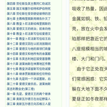
·
第四章 劳伦斯及其主教同仁劝诫苏
吸收了热量，因
·
第五章 国王埃塞尔伯特和萨伯特死
·
第六章 劳伦斯在受到使徒彼得的惩
金属如铜、铁、
·
第七章 主教梅里图斯用祷告扑灭了
·
第八章 教皇卜尼法斯给梅里图斯的
亮，放在火中会
·
第九章 爱德文王的统治；前来向他
·
第十章 教皇卜尼法斯写信给爱德文
珀那样把靠近它
·
第十一章 教皇卜尼法斯写信给王后
·
第十二章 爱德文因在以前流放期间
八座规模相当的
·
第十三章 爱德文与他的首领们商量
·
第十四章 爱德文和他所有的亲属都
楼、大门和门闩
·
第十五章 东英吉利地区接受基督教
·
第十六章 波莱纳斯在林赛地区传教
由于它正处在天
·
第十七章 教皇洪诺留斯写信劝诫爱
·
第十八章 继承贾斯图斯担任坎特伯
们常感困惑：它
·
第十九章 先是同一个洪诺置斯，后
·
第二十章 爱德文被杀后，波莱纳斯
躲在大地下面不
·
英吉利教会史(第三卷)
·
第一章 先是，爱德文王的两个继承
夏昼正如冬夜那
·
第二章 奥斯瓦尔德王在出征野蛮人
·
第三章 奥斯瓦尔德王向苏格兰人提