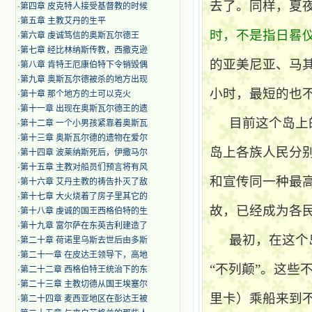
去了。同样，夏
·
第四章 皮克特人接受基督教的时候
·
第五章 主教艾丹的生平
时，不是指日晷
·
第六章 虔诚笃信的奥斯瓦尔德王
·
第七章 经比林纳斯传教，西撒克逊
的亚美尼亚、马
·
第八章 肯特王厄康伯特下令销毁偶
·
第九章 奥斯瓦尔德被杀的地方出现
小时，最短的也
·
第十章 那个地方的土可以克火
·
第十一章 出现在奥斯瓦尔德王的遗
目前这个岛上
·
第十二章 一个小男孩紧靠着奥斯瓦
·
第十三章 奥斯瓦尔德的遗物在爱尔
岛上各族人民分
·
第十四章 波莱纳斯死后，伊撒马尔
·
第十五章 主教对船员们预言将有风
和宣传同一种最
·
第十六章 艾丹主教的祷告扑灭了敌
·
第十七章 大火烧着了房子里其它的
故，已经成为各
·
第十八章 虔诚的国王西格伯特的生
·
第十九章 富尔萨在东英吉利建造了
最初，在这个
·
第二十章 荷诺里乌斯去世后由多斯
·
第二十一章 在皮达王领导下，高地
“不列颠”。这些
·
第二十二章 西格伯特王统治下的东
·
第二十三章 主教切德从国王埃塞尔
里卡）
乘船来到
·
第二十四章 麦西亚地区在彭达王被