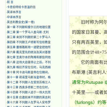
·
前 言
·
卡思伯特给卡思温的信
·
英译本序言
·
中译本序言
旧时称为阿
·
英吉利教会史(第一卷)
·
第一章 不列颠和爱尔兰的地理位置
的国家日耳曼、
·
第二章 第一个罗马人盖乌斯·尤利
·
第三章 来到不列颠的第二十罗马人
只有两百英里，
·
第四章 不列颠王卢修斯写信给教皇
·
第五章 塞维路斯用一道壁垒把他所
的范围合计
48
×
7
·
第六章 戴克里先的统治及其对基督
·
第七章 圣奥尔本的殉难和那些同他
它的南面有
·
第八章 这场大迫害停止之后，不列
·
第九章 格拉齐安在位时，马克西姆
布斯港
[
英吉利人
·
第十章 阿卡迪乌斯皇帝在位期间，
·
第十一章 荷诺里乌斯当皇帝时，格
通常为
Rutupae
·
第十二章 不列颠人在受到苏格兰人
·
第十三章 西奥多修斯二世在位时，
十英里——或者
·
第十四章 不列颠人迫于一场大饥荒
·
第十五章 应邀前来不列颠的英吉利
（
furlongs
）约等
·
第十六章 不列颠人在罗马人安布罗