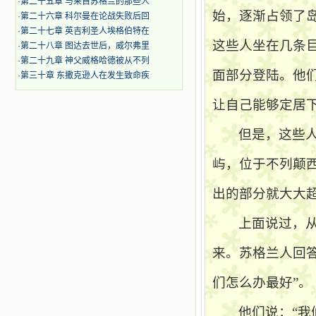
·
第二十五章 与来自苏格兰的那些人
始，逐渐占领了
·
第二十六章 科尔曼在论战失败后回
·
第二十七章 英吉利圣人埃格伯特在
这些人坐在几条
·
第二十八章 图达去世后，威尔弗里
·
第二十九章 神父威格哈德被从不列
面部分登陆。他
·
第三十章 东撒克逊人在发生致命疾
让自己能够定居
但是，这些
屿，位于不列颠
出的部分就大大
上面说过，
来。苏格兰人回
们怎么办最好”。
他们说：“