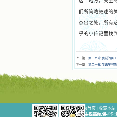
这个地方，天主
们所简略叙述的
杰出之处。所有
乎的小传记里找
上一篇：
第十八章 虔诚的国王
下一篇：
第二十章 荷诺里乌
设为首页
|
收藏本站
愿天主祝福你,保护你