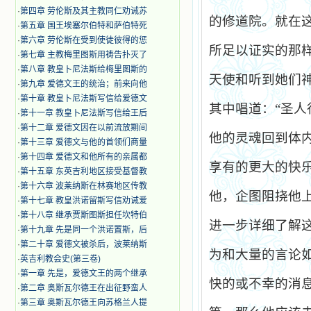
·
第四章 劳伦斯及其主教同仁劝诫苏
的修道院。就在
·
第五章 国王埃塞尔伯特和萨伯特死
·
第六章 劳伦斯在受到使徒彼得的惩
所足以证实的那
·
第七章 主教梅里图斯用祷告扑灭了
·
第八章 教皇卜尼法斯给梅里图斯的
天使和听到她们
·
第九章 爱德文王的统治；前来向他
·
第十章 教皇卜尼法斯写信给爱德文
其中唱道：“圣人
·
第十一章 教皇卜尼法斯写信给王后
·
第十二章 爱德文因在以前流放期间
他的灵魂回到体
·
第十三章 爱德文与他的首领们商量
·
第十四章 爱德文和他所有的亲属都
享有的更大的快
·
第十五章 东英吉利地区接受基督教
·
第十六章 波莱纳斯在林赛地区传教
他，企图阻挠他
·
第十七章 教皇洪诺留斯写信劝诫爱
·
第十八章 继承贾斯图斯担任坎特伯
进一步详细了解
·
第十九章 先是同一个洪诺置斯，后
·
第二十章 爱德文被杀后，波莱纳斯
为和大量的言论
·
英吉利教会史(第三卷)
·
第一章 先是，爱德文王的两个继承
快的或不幸的消
·
第二章 奥斯瓦尔德王在出征野蛮人
·
第三章 奥斯瓦尔德王向苏格兰人提