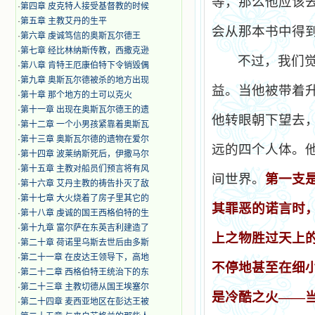
等，那么他应该
·
第四章 皮克特人接受基督教的时候
·
第五章 主教艾丹的生平
会从那本书中得
·
第六章 虔诚笃信的奥斯瓦尔德王
·
第七章 经比林纳斯传教，西撒克逊
不过，我们
·
第八章 肯特王厄康伯特下令销毁偶
·
第九章 奥斯瓦尔德被杀的地方出现
益。当他被带着
·
第十章 那个地方的土可以克火
·
第十一章 出现在奥斯瓦尔德王的遗
他转眼朝下望去
·
第十二章 一个小男孩紧靠着奥斯瓦
·
第十三章 奥斯瓦尔德的遗物在爱尔
远的四个人体。
·
第十四章 波莱纳斯死后，伊撒马尔
·
第十五章 主教对船员们预言将有风
间世界。
第一支
·
第十六章 艾丹主教的祷告扑灭了敌
·
第十七章 大火烧着了房子里其它的
其罪
恶
的
诺
言
时
·
第十八章 虔诚的国王西格伯特的生
·
第十九章 富尔萨在东英吉利建造了
上之物
胜过
天上
·
第二十章 荷诺里乌斯去世后由多斯
·
第二十一章 在皮达王领导下，高地
不停地甚至在
细
·
第二十二章 西格伯特王统治下的东
·
第二十三章 主教切德从国王埃塞尔
是冷酷之火——
·
第二十四章 麦西亚地区在彭达王被