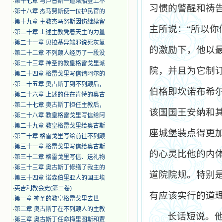
·
第十七章 与卢普斯一道乘船登上不
习惯的警醒和祷
·
第十八章 杰马努斯使一位护民官的
·
第十九章 主教杰马努斯因伤继续留
主所说：“所以你
·
第二十章 上述主教凭着天主的力量
·
第二十一章 贝拉基异端邪说死灰复
的激励下，他以
·
第二十二章 不列颠人经历了一段没
·
第二十三章 神圣的教皇格雷戈里派
院，并且为它制
·
第二十四章 格雷戈里写信请阿尔的
·
第二十五章 奥古斯丁到不列颠后，
伯格即坎诺布希
·
第二十六章 上述的住在肯特的奥古
·
第二十七章 奥古斯丁担任主教后，
该国国王安纳和
·
第二十八章 教皇格雷戈里写信给阿
·
第二十九章 教皇格雷戈里给奥古斯
座城堡装点得更
·
第三十章 格雷戈里写给前往不列颠
·
第三十一章 格雷戈里写信给奥古斯
的心灵比他的内
·
第三十二章 格雷戈里写信、送礼物
·
第三十三章 奥古斯丁修缮了我主的
道院院规。特别
·
第三十四章 诺森伯里亚人的国王埃
·
英吉利教会史(第二卷)
有应该实行的道
·
第一章 神圣的教皇格雷戈里去世
·
第二章 奥古斯丁在不列颠人的主教
长话短说。
·
第三章 奥古斯丁任命梅里图斯和贾