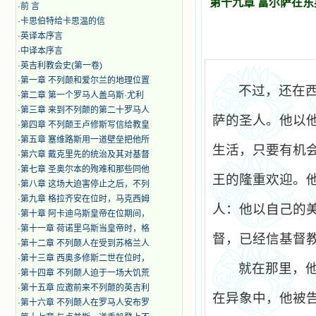
第十九章 富尔萨在
·
前 言
·
卡思伯特给卡思温的信
·
英译本序言
·
中译本序言
·
英吉利教会史(第一卷)
·
第一章 不列颠和爱尔兰的地理位置
不过，还在
·
第二章 第一个罗马人盖乌斯·尤利
·
第三章 来到不列颠的第二十罗马人
萨的圣人。他以
·
第四章 不列颠王卢修斯写信给教皇
·
第五章 塞维路斯用一道壁垒把他所
生活，只要有机
·
第六章 戴克里先的统治及其对基督
·
第七章 圣奥尔本的殉难和那些同他
王的隆重欢迎。
·
第八章 这场大迫害停止之后，不列
·
第九章 格拉齐安在位时，马克西姆
人：他以自己的
·
第十章 阿卡迪乌斯皇帝在位期间，
·
第十一章 荷诺里乌斯当皇帝时，格
督，已经信基督
·
第十二章 不列颠人在受到苏格兰人
·
第十三章 西奥多修斯二世在位时，
就在那里，
·
第十四章 不列颠人迫于一场大饥荒
·
第十五章 应邀前来不列颠的英吉利
在异象中，他被
·
第十六章 不列颠人在罗马人安布罗