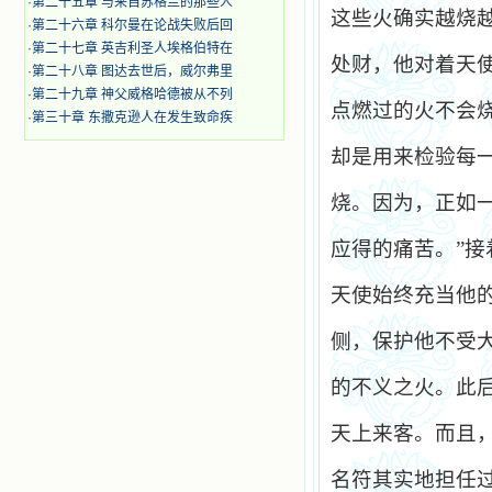
·
第二十五章 与来自苏格兰的那些人
这些火确实越烧
·
第二十六章 科尔曼在论战失败后回
·
第二十七章 英吉利圣人埃格伯特在
处财，他对着天使
·
第二十八章 图达去世后，威尔弗里
·
第二十九章 神父威格哈德被从不列
点燃过的火不会
·
第三十章 东撒克逊人在发生致命疾
却是用来检验每
烧。因为，正如
应得的痛苦。”
天使始终充当他
侧，保护他不受
的不义之火。此
天上来客。而且
名符其实地担任