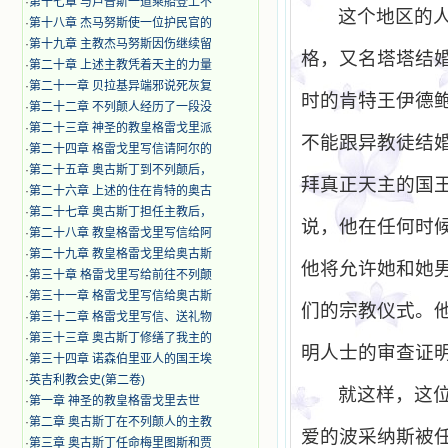
·
第十七章 与卢普斯一道乘船登上不
这个地区的
·
第十八章 杰马努斯使一位护民官的
·
第十九章 主教杰马努斯因伤继续留
格，又名塔塔结
·
第二十章 上述主教凭着天主的力量
·
第二十一章 贝拉基异端邪说死灰复
时的肯特王伊德
·
第二十二章 不列颠人经历了一段没
·
第二十三章 神圣的教皇格雷戈里派
不能跟异教徒结
·
第二十四章 格雷戈里写信请阿尔的
·
第二十五章 奥古斯丁到不列颠后，
拜真正天主的国
·
第二十六章 上述的住在肯特的奥古
·
第二十七章 奥古斯丁担任主教后，
说，他在任何时
·
第二十八章 教皇格雷戈里写信给阿
·
第二十九章 教皇格雷戈里给奥古斯
他将允许她和她
·
第三十章 格雷戈里写给前往不列颠
·
第三十一章 格雷戈里写信给奥古斯
们的宗教仪式。
·
第三十二章 格雷戈里写信、送礼物
·
第三十三章 奥古斯丁修缮了我主的
明人士的审查证
·
第三十四章 诺森伯里亚人的国王埃
·
英吉利教会史(第二卷)
就这样，这
·
第一章 神圣的教皇格雷戈里去世
·
第二章 奥古斯丁在不列颠人的主教
爱的波采纳斯被
·
第三章 奥古斯丁任命梅里图斯和贾