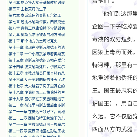
着他们”。
·
第四章 皮克特人接受基督教的时候
·
第五章 主教艾丹的生平
他们到达那
·
第六章 虔诚笃信的奥斯瓦尔德王
·
第七章 经比林纳斯传教，西撒克逊
企图一下子吃掉
·
第八章 肯特王厄康伯特下令销毁偶
·
第九章 奥斯瓦尔德被杀的地方出现
毒液的双刃短剑
·
第十章 那个地方的土可以克火
·
第十一章 出现在奥斯瓦尔德王的遗
因染上毒药而死
·
第十二章 一个小男孩紧靠着奥斯瓦
·
第十三章 奥斯瓦尔德的遗物在爱尔
特河畔，那里有
·
第十四章 波莱纳斯死后，伊撒马尔
·
第十五章 主教对船员们预言将有风
地重述着他伪托
·
第十六章 艾丹主教的祷告扑灭了敌
·
第十七章 大火烧着了房子里其它的
王。国王最忠实
·
第十八章 虔诚的国王西格伯特的生
·
第十九章 富尔萨在东英吉利建造了
护国王），用自
·
第二十章 荷诺里乌斯去世后由多斯
·
第二十一章 在皮达王领导下，高地
么远，它不仅戳
·
第二十二章 西格伯特王统治下的东
·
第二十三章 主教切德从国王埃塞尔
四面八方的武器
·
第二十四章 麦西亚地区在彭达王被