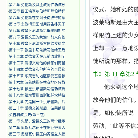
·
第四章 劳伦斯及其主教同仁劝诫苏
仪式，她和她的
·
第五章 国王埃塞尔伯特和萨伯特死
·
第六章 劳伦斯在受到使徒彼得的惩
波莱纳斯是由大
·
第七章 主教梅里图斯用祷告扑灭了
·
第八章 教皇卜尼法斯给梅里图斯的
样跟随上述的少
·
第九章 爱德文王的统治；前来向他
·
第十章 教皇卜尼法斯写信给爱德文
上却一心一意地
·
第十一章 教皇卜尼法斯写信给王后
·
第十二章 爱德文因在以前流放期间
徒所说的那样，
·
第十三章 爱德文与他的首领们商量
·
第十四章 爱德文和他所有的亲属都
书》第
11
章第
2
·
第十五章 东英吉利地区接受基督教
·
第十六章 波莱纳斯在林赛地区传教
他来到这个
·
第十七章 教皇洪诺留斯写信劝诫爱
·
第十八章 继承贾斯图斯担任坎特伯
放弃他们的信仰
·
第十九章 先是同一个洪诺置斯，后
·
第二十章 爱德文被杀后，波莱纳斯
是，如使徒所说
·
英吉利教会史(第三卷)
·
第一章 先是，爱德文王的两个继承
劳动，“此等不
·
第二章 奥斯瓦尔德王在出征野蛮人
·
第三章 奥斯瓦尔德王向苏格兰人提