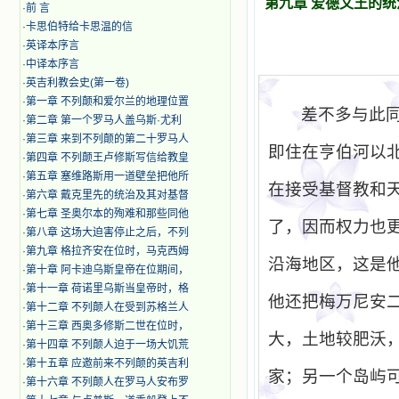
第九章 爱德文王的
·
前 言
·
卡思伯特给卡思温的信
·
英译本序言
·
中译本序言
·
英吉利教会史(第一卷)
·
第一章 不列颠和爱尔兰的地理位置
差不多与此
·
第二章 第一个罗马人盖乌斯·尤利
·
第三章 来到不列颠的第二十罗马人
即住在亨伯河以
·
第四章 不列颠王卢修斯写信给教皇
·
第五章 塞维路斯用一道壁垒把他所
在接受基督教和
·
第六章 戴克里先的统治及其对基督
·
第七章 圣奥尔本的殉难和那些同他
了，因而权力也
·
第八章 这场大迫害停止之后，不列
·
第九章 格拉齐安在位时，马克西姆
沿海地区，这是
·
第十章 阿卡迪乌斯皇帝在位期间，
·
第十一章 荷诺里乌斯当皇帝时，格
他还把梅万尼安
·
第十二章 不列颠人在受到苏格兰人
·
第十三章 西奥多修斯二世在位时，
大，土地较肥沃
·
第十四章 不列颠人迫于一场大饥荒
·
第十五章 应邀前来不列颠的英吉利
家；另一个岛屿
·
第十六章 不列颠人在罗马人安布罗