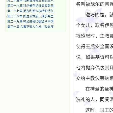
·
第二十五章 与来自苏格兰的那些人
名叫福瑟尔的亲
·
第二十六章 科尔曼在论战失败后回
·
第二十七章 英吉利圣人埃格伯特在
碰巧的是，
·
第二十八章 图达去世后，威尔弗里
·
第二十九章 神父威格哈德被从不列
个女儿，取名伊
·
第三十章 东撒克逊人在发生致命疾
祗感恩时，主教
使得王后安全而
说，如果基督可
他将抛弃偶像崇
交给主教波莱纳
在神圣的圣
洗礼的人，同受
这时，国王