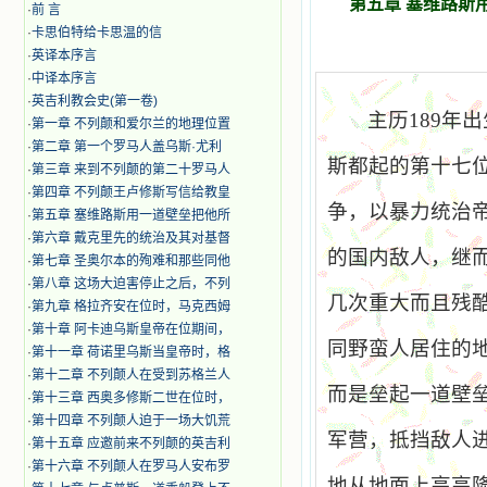
第五章 塞维路斯
·
前 言
·
卡思伯特给卡思温的信
·
英译本序言
·
中译本序言
·
英吉利教会史(第一卷)
主历
189
年出
·
第一章 不列颠和爱尔兰的地理位置
·
第二章 第一个罗马人盖乌斯·尤利
斯都起的第十七
·
第三章 来到不列颠的第二十罗马人
·
第四章 不列颠王卢修斯写信给教皇
争，以暴力统治
·
第五章 塞维路斯用一道壁垒把他所
·
第六章 戴克里先的统治及其对基督
的国内敌人，继
·
第七章 圣奥尔本的殉难和那些同他
·
第八章 这场大迫害停止之后，不列
几次重大而且残
·
第九章 格拉齐安在位时，马克西姆
·
第十章 阿卡迪乌斯皇帝在位期间，
同野蛮人居住的
·
第十一章 荷诺里乌斯当皇帝时，格
·
第十二章 不列颠人在受到苏格兰人
而是垒起一道壁
·
第十三章 西奥多修斯二世在位时，
·
第十四章 不列颠人迫于一场大饥荒
军营，抵挡敌人
·
第十五章 应邀前来不列颠的英吉利
·
第十六章 不列颠人在罗马人安布罗
地从地面上高高