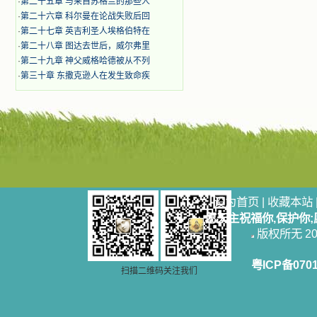
·
第二十五章 与来自苏格兰的那些人
·
第二十六章 科尔曼在论战失败后回
·
第二十七章 英吉利圣人埃格伯特在
·
第二十八章 图达去世后，威尔弗里
·
第二十九章 神父威格哈德被从不列
·
第三十章 东撒克逊人在发生致命疾
设为首页
|
收藏本站
愿天主祝福你,保护你
版权所无 2006
粤ICP备070
扫描二维码关注我们