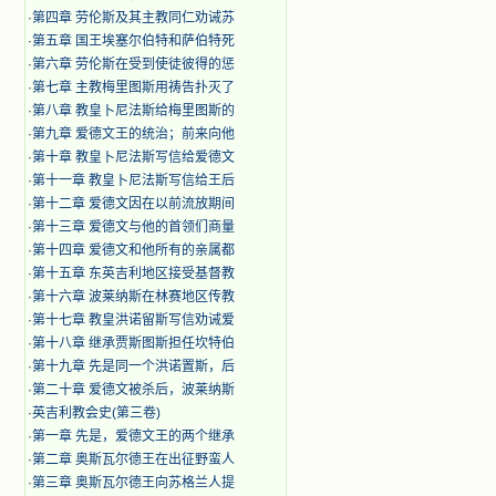
·
第四章 劳伦斯及其主教同仁劝诫苏
·
第五章 国王埃塞尔伯特和萨伯特死
·
第六章 劳伦斯在受到使徒彼得的惩
·
第七章 主教梅里图斯用祷告扑灭了
·
第八章 教皇卜尼法斯给梅里图斯的
·
第九章 爱德文王的统治；前来向他
·
第十章 教皇卜尼法斯写信给爱德文
·
第十一章 教皇卜尼法斯写信给王后
·
第十二章 爱德文因在以前流放期间
·
第十三章 爱德文与他的首领们商量
·
第十四章 爱德文和他所有的亲属都
·
第十五章 东英吉利地区接受基督教
·
第十六章 波莱纳斯在林赛地区传教
·
第十七章 教皇洪诺留斯写信劝诫爱
·
第十八章 继承贾斯图斯担任坎特伯
·
第十九章 先是同一个洪诺置斯，后
·
第二十章 爱德文被杀后，波莱纳斯
·
英吉利教会史(第三卷)
·
第一章 先是，爱德文王的两个继承
·
第二章 奥斯瓦尔德王在出征野蛮人
·
第三章 奥斯瓦尔德王向苏格兰人提