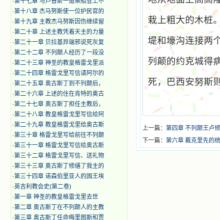
·
第十七章 与卢普斯一道乘船登上不
·
第十八章 杰马努斯使一位护民官的
栽上粗大的木桩
·
第十九章 主教杰马努斯因伤继续留
·
第二十章 上述主教凭着天主的力量
堤和壕沟连接两
·
第二十一章 贝拉基异端邪说死灰复
·
第二十二章 不列颠人经历了一段没
列颠的约克城得
·
第二十三章 神圣的教皇格雷戈里派
·
第二十四章 格雷戈里写信请阿尔的
死，巴西安努斯
·
第二十五章 奥古斯丁到不列颠后，
·
第二十六章 上述的住在肯特的奥古
·
第二十七章 奥古斯丁担任主教后，
·
第二十八章 教皇格雷戈里写信给阿
·
第二十九章 教皇格雷戈里给奥古斯
上一篇：
第四章 不列颠王卢
·
第三十章 格雷戈里写给前往不列颠
下一篇：
第六章 戴克里先的
·
第三十一章 格雷戈里写信给奥古斯
·
第三十二章 格雷戈里写信、送礼物
·
第三十三章 奥古斯丁修缮了我主的
·
第三十四章 诺森伯里亚人的国王埃
·
英吉利教会史(第二卷)
·
第一章 神圣的教皇格雷戈里去世
·
第二章 奥古斯丁在不列颠人的主教
·
第三章 奥古斯丁任命梅里图斯和贾