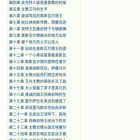
·
第四章 皮克特人接受基督教的时候
·
第五章 主教艾丹的生平
·
第六章 虔诚笃信的奥斯瓦尔德王
·
第七章 经比林纳斯传教，西撒克逊
·
第八章 肯特王厄康伯特下令销毁偶
·
第九章 奥斯瓦尔德被杀的地方出现
·
第十章 那个地方的土可以克火
·
第十一章 出现在奥斯瓦尔德王的遗
·
第十二章 一个小男孩紧靠着奥斯瓦
·
第十三章 奥斯瓦尔德的遗物在爱尔
·
第十四章 波莱纳斯死后，伊撒马尔
·
第十五章 主教对船员们预言将有风
·
第十六章 艾丹主教的祷告扑灭了敌
·
第十七章 大火烧着了房子里其它的
·
第十八章 虔诚的国王西格伯特的生
·
第十九章 富尔萨在东英吉利建造了
·
第二十章 荷诺里乌斯去世后由多斯
·
第二十一章 在皮达王领导下，高地
·
第二十二章 西格伯特王统治下的东
·
第二十三章 主教切德从国王埃塞尔
·
第二十四章 麦西亚地区在彭达王被