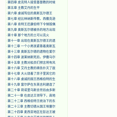
·
第四章 皮克特人接受基督教的时候
·
第五章 主教艾丹的生平
·
第六章 虔诚笃信的奥斯瓦尔德王
·
第七章 经比林纳斯传教，西撒克逊
·
第八章 肯特王厄康伯特下令销毁偶
·
第九章 奥斯瓦尔德被杀的地方出现
·
第十章 那个地方的土可以克火
·
第十一章 出现在奥斯瓦尔德王的遗
·
第十二章 一个小男孩紧靠着奥斯瓦
·
第十三章 奥斯瓦尔德的遗物在爱尔
·
第十四章 波莱纳斯死后，伊撒马尔
·
第十五章 主教对船员们预言将有风
·
第十六章 艾丹主教的祷告扑灭了敌
·
第十七章 大火烧着了房子里其它的
·
第十八章 虔诚的国王西格伯特的生
·
第十九章 富尔萨在东英吉利建造了
·
第二十章 荷诺里乌斯去世后由多斯
·
第二十一章 在皮达王领导下，高地
·
第二十二章 西格伯特王统治下的东
·
第二十三章 主教切德从国王埃塞尔
·
第二十四章 麦西亚地区在彭达王被