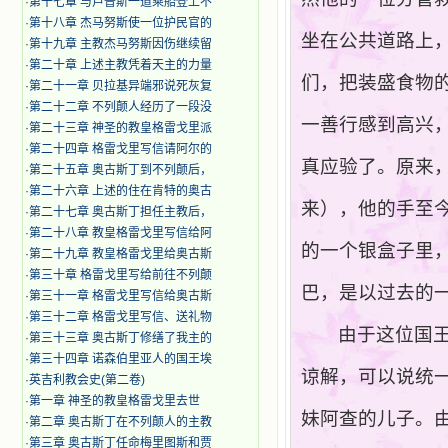
·
第十七章 与卢普斯一道乘船登上不
·
第十八章 杰马努斯使一位护民官的
坐在公共道路上
·
第十九章 主教杰马努斯因伤继续留
·
第二十章 上述主教凭着天主的力量
们，把装盛食物
·
第二十一章 贝拉基异端邪说死灰复
·
第二十二章 不列颠人经历了一段没
一善行感到高兴，
·
第二十三章 神圣的教皇格雷戈里派
·
第二十四章 格雷戈里写信请阿尔的
真应验了。原来
·
第二十五章 奥古斯丁到不列颠后，
·
第二十六章 上述的住在肯特的奥古
来），他的手至
·
第二十七章 奥古斯丁担任主教后，
·
第二十八章 教皇格雷戈里写信给阿
的一个银盒子里
·
第二十九章 教皇格雷戈里给奥古斯
·
第三十章 格雷戈里写给前往不列颠
巴，是以过去的
·
第三十一章 格雷戈里写信给奥古斯
·
第三十二章 格雷戈里写信、送礼物
由于这位国
·
第三十三章 奥古斯丁修缮了我主的
·
第三十四章 诺森伯里亚人的国王埃
谅解，可以说统
·
英吉利教会史(第二卷)
·
第一章 神圣的教皇格雷戈里去世
妹阿查的儿子。
·
第二章 奥古斯丁在不列颠人的主教
·
第三章 奥古斯丁任命梅里图斯和贾