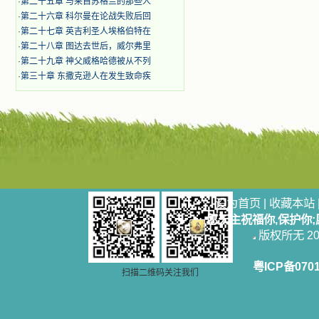
·
第二十五章 与来自苏格兰的那些人
·
第二十六章 科尔曼在论战失败后回
·
第二十七章 英吉利圣人埃格伯特在
·
第二十八章 图达去世后，威尔弗里
·
第二十九章 神父威格哈德被从不列
·
第三十章 东撒克逊人在发生致命疾
设为首页
|
收藏本站
愿天主祝福你,保护你
版权所无 2006
粤ICP备070
扫描二维码关注我们