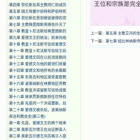
王位和宗族是完
·
第四章 劳伦斯及其主教同仁劝诫苏
·
第五章 国王埃塞尔伯特和萨伯特死
·
第六章 劳伦斯在受到使徒彼得的惩
·
第七章 主教梅里图斯用祷告扑灭了
·
第八章 教皇卜尼法斯给梅里图斯的
上一篇：
第五章 主教艾丹的
·
第九章 爱德文王的统治；前来向他
下一篇：
第七章 经比林纳斯
·
第十章 教皇卜尼法斯写信给爱德文
·
第十一章 教皇卜尼法斯写信给王后
·
第十二章 爱德文因在以前流放期间
·
第十三章 爱德文与他的首领们商量
·
第十四章 爱德文和他所有的亲属都
·
第十五章 东英吉利地区接受基督教
·
第十六章 波莱纳斯在林赛地区传教
·
第十七章 教皇洪诺留斯写信劝诫爱
·
第十八章 继承贾斯图斯担任坎特伯
·
第十九章 先是同一个洪诺置斯，后
·
第二十章 爱德文被杀后，波莱纳斯
·
英吉利教会史(第三卷)
·
第一章 先是，爱德文王的两个继承
·
第二章 奥斯瓦尔德王在出征野蛮人
·
第三章 奥斯瓦尔德王向苏格兰人提