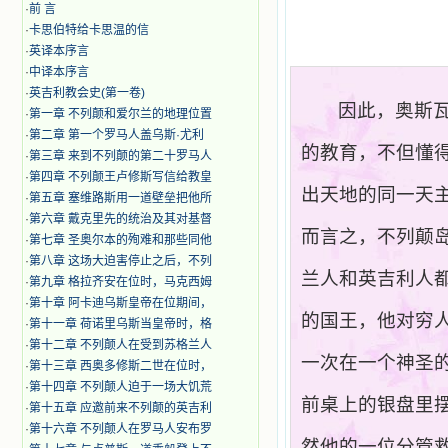
·
前 言
·
卡思伯特给卡思温的信
·
英译本序言
·
中译本序言
·
英吉利教会史(第一卷)
因此，奥斯
·
第一章 不列颠和爱尔兰的地理位置
·
第二章 第一个罗马人盖乌斯·尤利
的教育，不但懂
·
第三章 来到不列颠的第二十罗马人
·
第四章 不列颠王卢修斯写信给教皇
出天地的同一天
·
第五章 塞维路斯用一道壁垒把他所
·
第六章 戴克里先的统治及其对基督
而言之，不列颠
·
第七章 圣奥尔本的殉难和那些同他
·
第八章 这场大迫害停止之后，不列
兰人和英吉利人
·
第九章 格拉齐安在位时，马克西姆
·
第十章 阿卡迪乌斯皇帝在位期间，
的国王，他对穷
·
第十一章 荷诺里乌斯当皇帝时，格
·
第十二章 不列颠人在受到苏格兰人
一次在一个神圣
·
第十三章 西奥多修斯二世在位时，
·
第十四章 不列颠人迫于一场大饥荒
前桌上的银盘里
·
第十五章 应邀前来不列颠的英吉利
·
第十六章 不列颠人在罗马人安布罗
然他的一位分管