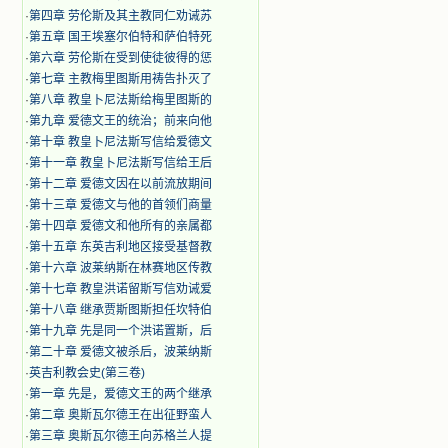
·
第四章 劳伦斯及其主教同仁劝诫苏
·
第五章 国王埃塞尔伯特和萨伯特死
·
第六章 劳伦斯在受到使徒彼得的惩
·
第七章 主教梅里图斯用祷告扑灭了
·
第八章 教皇卜尼法斯给梅里图斯的
·
第九章 爱德文王的统治；前来向他
·
第十章 教皇卜尼法斯写信给爱德文
·
第十一章 教皇卜尼法斯写信给王后
·
第十二章 爱德文因在以前流放期间
·
第十三章 爱德文与他的首领们商量
·
第十四章 爱德文和他所有的亲属都
·
第十五章 东英吉利地区接受基督教
·
第十六章 波莱纳斯在林赛地区传教
·
第十七章 教皇洪诺留斯写信劝诫爱
·
第十八章 继承贾斯图斯担任坎特伯
·
第十九章 先是同一个洪诺置斯，后
·
第二十章 爱德文被杀后，波莱纳斯
·
英吉利教会史(第三卷)
·
第一章 先是，爱德文王的两个继承
·
第二章 奥斯瓦尔德王在出征野蛮人
·
第三章 奥斯瓦尔德王向苏格兰人提