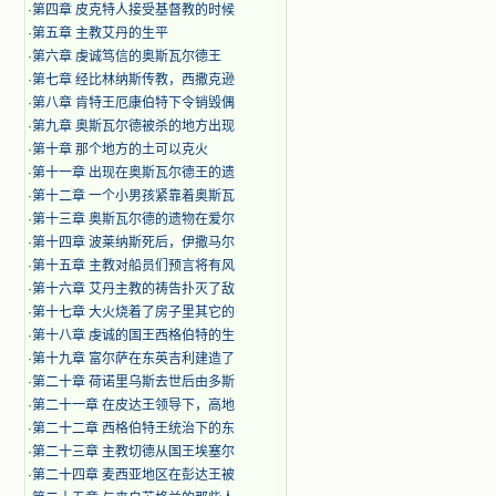
·
第四章 皮克特人接受基督教的时候
·
第五章 主教艾丹的生平
·
第六章 虔诚笃信的奥斯瓦尔德王
·
第七章 经比林纳斯传教，西撒克逊
·
第八章 肯特王厄康伯特下令销毁偶
·
第九章 奥斯瓦尔德被杀的地方出现
·
第十章 那个地方的土可以克火
·
第十一章 出现在奥斯瓦尔德王的遗
·
第十二章 一个小男孩紧靠着奥斯瓦
·
第十三章 奥斯瓦尔德的遗物在爱尔
·
第十四章 波莱纳斯死后，伊撒马尔
·
第十五章 主教对船员们预言将有风
·
第十六章 艾丹主教的祷告扑灭了敌
·
第十七章 大火烧着了房子里其它的
·
第十八章 虔诚的国王西格伯特的生
·
第十九章 富尔萨在东英吉利建造了
·
第二十章 荷诺里乌斯去世后由多斯
·
第二十一章 在皮达王领导下，高地
·
第二十二章 西格伯特王统治下的东
·
第二十三章 主教切德从国王埃塞尔
·
第二十四章 麦西亚地区在彭达王被