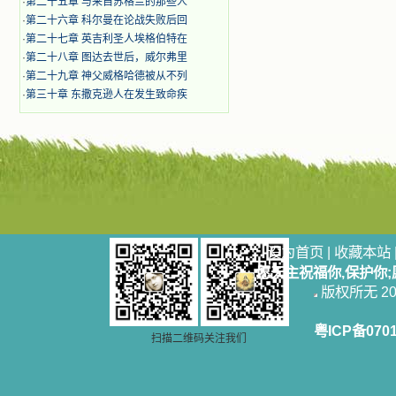
·
第二十五章 与来自苏格兰的那些人
·
第二十六章 科尔曼在论战失败后回
·
第二十七章 英吉利圣人埃格伯特在
·
第二十八章 图达去世后，威尔弗里
·
第二十九章 神父威格哈德被从不列
·
第三十章 东撒克逊人在发生致命疾
设为首页
|
收藏本站
愿天主祝福你,保护你
版权所无 2006
粤ICP备070
扫描二维码关注我们