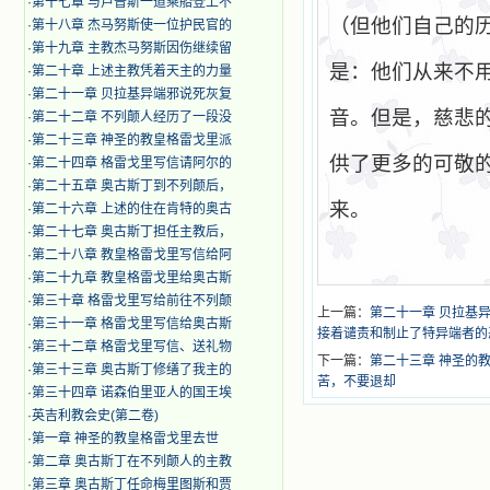
·
第十七章 与卢普斯一道乘船登上不
（但他们自己的
·
第十八章 杰马努斯使一位护民官的
·
第十九章 主教杰马努斯因伤继续留
是：他们从来不
·
第二十章 上述主教凭着天主的力量
·
第二十一章 贝拉基异端邪说死灰复
音。但是，慈悲
·
第二十二章 不列颠人经历了一段没
·
第二十三章 神圣的教皇格雷戈里派
供了更多的可敬
·
第二十四章 格雷戈里写信请阿尔的
·
第二十五章 奥古斯丁到不列颠后，
来。
·
第二十六章 上述的住在肯特的奥古
·
第二十七章 奥古斯丁担任主教后，
·
第二十八章 教皇格雷戈里写信给阿
·
第二十九章 教皇格雷戈里给奥古斯
·
第三十章 格雷戈里写给前往不列颠
上一篇：
第二十一章 贝拉基
·
第三十一章 格雷戈里写信给奥古斯
接着谴责和制止了特异端者的
·
第三十二章 格雷戈里写信、送礼物
下一篇：
第二十三章 神圣的
·
第三十三章 奥古斯丁修缮了我主的
苦，不要退却
·
第三十四章 诺森伯里亚人的国王埃
·
英吉利教会史(第二卷)
·
第一章 神圣的教皇格雷戈里去世
·
第二章 奥古斯丁在不列颠人的主教
·
第三章 奥古斯丁任命梅里图斯和贾