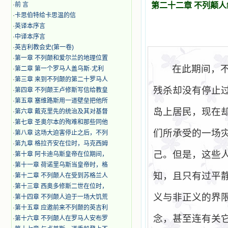
·
前 言
第二十二章 不列颠
·
卡思伯特给卡思温的信
·
英译本序言
·
中译本序言
·
英吉利教会史(第一卷)
·
第一章 不列颠和爱尔兰的地理位置
在此期间，
·
第二章 第一个罗马人盖乌斯·尤利
·
第三章 来到不列颠的第二十罗马人
残杀却没有停止
·
第四章 不列颠王卢修斯写信给教皇
·
第五章 塞维路斯用一道壁垒把他所
岛上居民，现在
·
第六章 戴克里先的统治及其对基督
·
第七章 圣奥尔本的殉难和那些同他
们所承受的一场
·
第八章 这场大迫害停止之后，不列
·
第九章 格拉齐安在位时，马克西姆
己。但是，这些
·
第十章 阿卡迪乌斯皇帝在位期间，
·
第十一章 荷诺里乌斯当皇帝时，格
知，且只有过平
·
第十二章 不列颠人在受到苏格兰人
·
第十三章 西奥多修斯二世在位时，
义与非正义的界
·
第十四章 不列颠人迫于一场大饥荒
·
第十五章 应邀前来不列颠的英吉利
念，甚至连有关
·
第十六章 不列颠人在罗马人安布罗