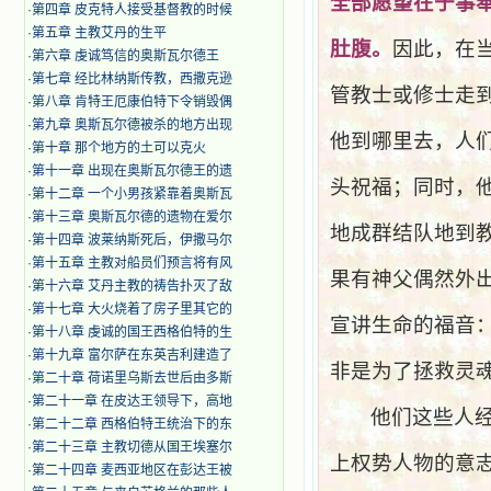
全部愿望在于事
·
第四章 皮克特人接受基督教的时候
·
第五章 主教艾丹的生平
肚腹。
因此，在
·
第六章 虔诚笃信的奥斯瓦尔德王
·
第七章 经比林纳斯传教，西撒克逊
管教士或修士走
·
第八章 肯特王厄康伯特下令销毁偶
·
第九章 奥斯瓦尔德被杀的地方出现
他到哪里去，人
·
第十章 那个地方的土可以克火
·
第十一章 出现在奥斯瓦尔德王的遗
头祝福；同时，
·
第十二章 一个小男孩紧靠着奥斯瓦
·
第十三章 奥斯瓦尔德的遗物在爱尔
地成群结队地到
·
第十四章 波莱纳斯死后，伊撒马尔
·
第十五章 主教对船员们预言将有风
果有神父偶然外
·
第十六章 艾丹主教的祷告扑灭了敌
·
第十七章 大火烧着了房子里其它的
宣讲生命的福音
·
第十八章 虔诚的国王西格伯特的生
·
第十九章 富尔萨在东英吉利建造了
非是为了拯救灵
·
第二十章 荷诺里乌斯去世后由多斯
·
第二十一章 在皮达王领导下，高地
他们这些人
·
第二十二章 西格伯特王统治下的东
·
第二十三章 主教切德从国王埃塞尔
上权势人物的意
·
第二十四章 麦西亚地区在彭达王被