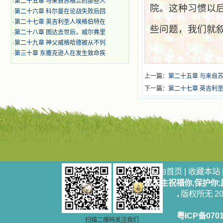
·
第二十五章 与来自苏格兰的那些人
院。这种习惯以
·
第二十六章 科尔曼在论战失败后回
·
第二十七章 英吉利圣人埃格伯特在
些问题，我们就
·
第二十八章 图达去世后，威尔弗里
·
第二十九章 神父威格哈德被从不列
·
第三十章 东撒克逊人在发生致命疾
上一篇：
第二十五章 与来自
下一篇：
第二十七章 英吉利圣
设为首页
|
收藏本站
愿天主祝福你,保护你
版权所无 2006
粤ICP备070
扫描二维码关注我们