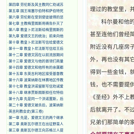
·
第四章 劳伦斯及其主教同仁劝诫苏
理过的教堂里，
·
第五章 国王埃塞尔伯特和萨伯特死
·
第六章 劳伦斯在受到使徒彼得的惩
科尔曼和他
·
第七章 主教梅里图斯用祷告扑灭了
·
第八章 教皇卜尼法斯给梅里图斯的
甚至连他们曾经
·
第九章 爱德文王的统治；前来向他
·
第十章 教皇卜尼法斯写信给爱德文
附近没有几座房
·
第十一章 教皇卜尼法斯写信给王后
·
第十二章 爱德文因在以前流放期间
外，再也没有其
·
第十三章 爱德文与他的首领们商量
·
第十四章 爱德文和他所有的亲属都
得到一些金钱，
·
第十五章 东英吉利地区接受基督教
·
第十六章 波莱纳斯在林赛地区传教
钱，也不需要提
·
第十七章 教皇洪诺留斯写信劝诫爱
·
第十八章 继承贾斯图斯担任坎特伯
《圣经》外不上
·
第十九章 先是同一个洪诺置斯，后
·
第二十章 爱德文被杀后，波莱纳斯
后就离开了。不
·
英吉利教会史(第三卷)
·
第一章 先是，爱德文王的两个继承
兄弟们那简单的
·
第二章 奥斯瓦尔德王在出征野蛮人
·
第三章 奥斯瓦尔德王向苏格兰人提