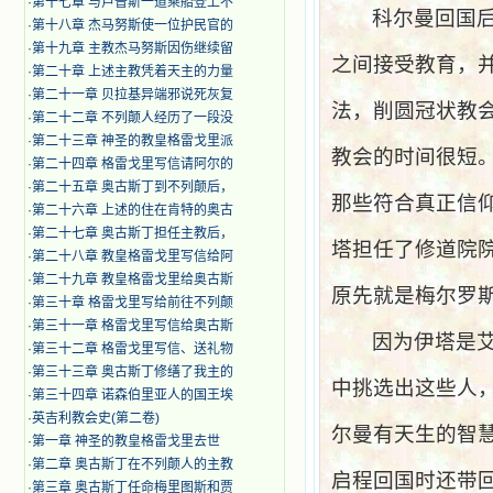
·
第十七章 与卢普斯一道乘船登上不
科尔曼回国
·
第十八章 杰马努斯使一位护民官的
·
第十九章 主教杰马努斯因伤继续留
之间接受教育，
·
第二十章 上述主教凭着天主的力量
·
第二十一章 贝拉基异端邪说死灰复
法，削圆冠状教
·
第二十二章 不列颠人经历了一段没
·
第二十三章 神圣的教皇格雷戈里派
教会的时间很短
·
第二十四章 格雷戈里写信请阿尔的
·
第二十五章 奥古斯丁到不列颠后，
那些符合真正信
·
第二十六章 上述的住在肯特的奥古
·
第二十七章 奥古斯丁担任主教后，
塔担任了修道院
·
第二十八章 教皇格雷戈里写信给阿
·
第二十九章 教皇格雷戈里给奥古斯
原先就是梅尔罗
·
第三十章 格雷戈里写给前往不列颠
·
第三十一章 格雷戈里写信给奥古斯
因为伊塔是
·
第三十二章 格雷戈里写信、送礼物
·
第三十三章 奥古斯丁修缮了我主的
中挑选出这些人
·
第三十四章 诺森伯里亚人的国王埃
·
英吉利教会史(第二卷)
尔曼有天生的智
·
第一章 神圣的教皇格雷戈里去世
·
第二章 奥古斯丁在不列颠人的主教
启程回国时还带
·
第三章 奥古斯丁任命梅里图斯和贾