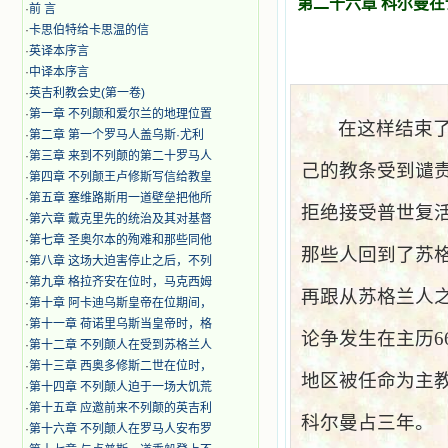
第二十六章 科尔曼
·
前 言
·
卡思伯特给卡思温的信
·
英译本序言
·
中译本序言
·
英吉利教会史(第一卷)
·
第一章 不列颠和爱尔兰的地理位置
在这样结束
·
第二章 第一个罗马人盖乌斯·尤利
·
第三章 来到不列颠的第二十罗马人
己的教条受到谴
·
第四章 不列颠王卢修斯写信给教皇
·
第五章 塞维路斯用一道壁垒把他所
拒绝接受普世复
·
第六章 戴克里先的统治及其对基督
·
第七章 圣奥尔本的殉难和那些同他
那些人回到了苏
·
第八章 这场大迫害停止之后，不列
·
第九章 格拉齐安在位时，马克西姆
再跟从苏格兰人
·
第十章 阿卡迪乌斯皇帝在位期间，
·
第十一章 荷诺里乌斯当皇帝时，格
论争发生在主历
6
·
第十二章 不列颠人在受到苏格兰人
·
第十三章 西奥多修斯二世在位时，
地区被任命为主
·
第十四章 不列颠人迫于一场大饥荒
·
第十五章 应邀前来不列颠的英吉利
科尔曼占三年。
·
第十六章 不列颠人在罗马人安布罗