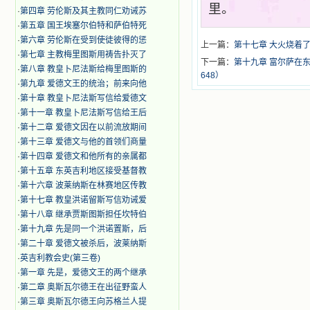
里。
·
第四章 劳伦斯及其主教同仁劝诫苏
·
第五章 国王埃塞尔伯特和萨伯特死
·
第六章 劳伦斯在受到使徒彼得的惩
上一篇：
第十七章 大火烧着
·
第七章 主教梅里图斯用祷告扑灭了
下一篇：
第十九章 富尔萨在
·
第八章 教皇卜尼法斯给梅里图斯的
648）
·
第九章 爱德文王的统治；前来向他
·
第十章 教皇卜尼法斯写信给爱德文
·
第十一章 教皇卜尼法斯写信给王后
·
第十二章 爱德文因在以前流放期间
·
第十三章 爱德文与他的首领们商量
·
第十四章 爱德文和他所有的亲属都
·
第十五章 东英吉利地区接受基督教
·
第十六章 波莱纳斯在林赛地区传教
·
第十七章 教皇洪诺留斯写信劝诫爱
·
第十八章 继承贾斯图斯担任坎特伯
·
第十九章 先是同一个洪诺置斯，后
·
第二十章 爱德文被杀后，波莱纳斯
·
英吉利教会史(第三卷)
·
第一章 先是，爱德文王的两个继承
·
第二章 奥斯瓦尔德王在出征野蛮人
·
第三章 奥斯瓦尔德王向苏格兰人提