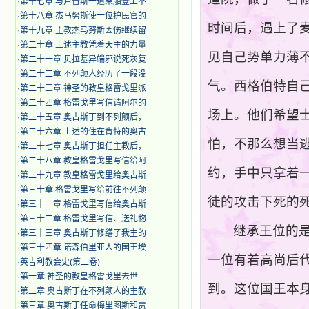
·
第十七章 与卢普斯一道乘船登上不
·
第十八章 杰马努斯使一位护民官的
时间后，遇上了
·
第十九章 主教杰马努斯因伤继续留
·
第二十章 上述主教凭着天主的力量
见自己势单力薄
·
第二十一章 贝拉基异端邪说死灰复
·
第二十二章 不列颠人经历了一段没
气。西格伯特自
·
第二十三章 神圣的教皇格雷戈里派
·
第二十四章 格雷戈里写信请阿尔的
场上。他们希望
·
第二十五章 奥古斯丁到不列颠后，
·
第二十六章 上述的住在肯特的奥古
怕，不那么想当
·
第二十七章 奥古斯丁担任主教后，
·
第二十八章 教皇格雷戈里写信给阿
约，手中只拿着
·
第二十九章 教皇格雷戈里给奥古斯
·
第三十章 格雷戈里写给前往不列颠
徒的攻击下死的
·
第三十一章 格雷戈里写信给奥古斯
·
第三十二章 格雷戈里写信、送礼物
继承王位的
·
第三十三章 奥古斯丁修缮了我主的
·
第三十四章 诺森伯里亚人的国王埃
一位有着高尚后
·
英吉利教会史(第二卷)
·
第一章 神圣的教皇格雷戈里去世
到。这位国王本
·
第二章 奥古斯丁在不列颠人的主教
·
第三章 奥古斯丁任命梅里图斯和贾