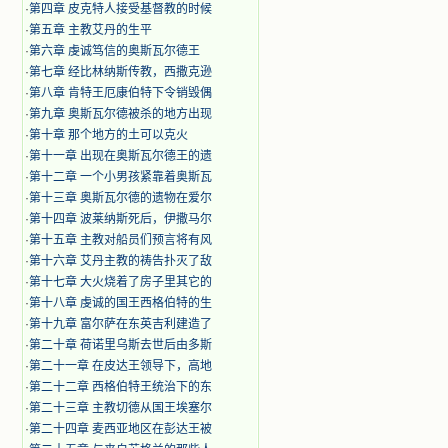
·
第四章 皮克特人接受基督教的时候
·
第五章 主教艾丹的生平
·
第六章 虔诚笃信的奥斯瓦尔德王
·
第七章 经比林纳斯传教，西撒克逊
·
第八章 肯特王厄康伯特下令销毁偶
·
第九章 奥斯瓦尔德被杀的地方出现
·
第十章 那个地方的土可以克火
·
第十一章 出现在奥斯瓦尔德王的遗
·
第十二章 一个小男孩紧靠着奥斯瓦
·
第十三章 奥斯瓦尔德的遗物在爱尔
·
第十四章 波莱纳斯死后，伊撒马尔
·
第十五章 主教对船员们预言将有风
·
第十六章 艾丹主教的祷告扑灭了敌
·
第十七章 大火烧着了房子里其它的
·
第十八章 虔诚的国王西格伯特的生
·
第十九章 富尔萨在东英吉利建造了
·
第二十章 荷诺里乌斯去世后由多斯
·
第二十一章 在皮达王领导下，高地
·
第二十二章 西格伯特王统治下的东
·
第二十三章 主教切德从国王埃塞尔
·
第二十四章 麦西亚地区在彭达王被