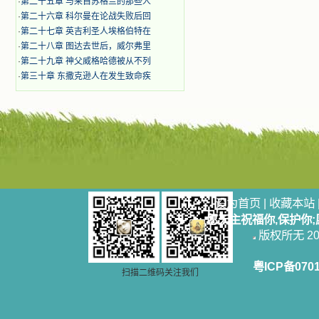
·
第二十五章 与来自苏格兰的那些人
·
第二十六章 科尔曼在论战失败后回
·
第二十七章 英吉利圣人埃格伯特在
·
第二十八章 图达去世后，威尔弗里
·
第二十九章 神父威格哈德被从不列
·
第三十章 东撒克逊人在发生致命疾
设为首页
|
收藏本站
愿天主祝福你,保护你
版权所无 2006
粤ICP备070
扫描二维码关注我们