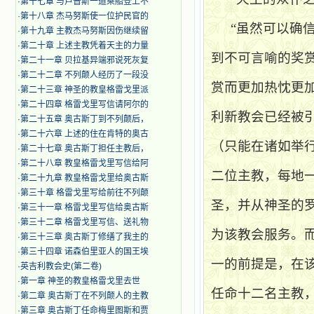
·
第十七章 与卢普斯一道乘船登上不
·
第十八章 杰马努斯使一位护民官的
“虽然可以确
·
第十九章 主教杰马努斯因伤继续留
·
第二十章 上述主教凭着天主的力量
到不可言喻的奖
·
第二十一章 贝拉基异端邪说死灰复
·
第二十二章 不列颠人经历了一段没
赏而更加热忱更
·
第二十三章 神圣的教皇格雷戈里派
·
第二十四章 格雷戈里写信请阿尔的
利新教会已经被
·
第二十五章 奥古斯丁到不列颠后，
·
第二十六章 上述的住在肯特的奥古
（只能在诸如举
·
第二十七章 奥古斯丁担任主教后，
·
第二十八章 教皇格雷戈里写信给阿
二位主教，每地
·
第二十九章 教皇格雷戈里给奥古斯
·
第三十章 格雷戈里写给前往不列颠
圣，并从神圣的
·
第三十一章 格雷戈里写信给奥古斯
·
第三十二章 格雷戈里写信、送礼物
为该教会服务。
·
第三十三章 奥古斯丁修缮了我主的
·
第三十四章 诺森伯里亚人的国王埃
一的前提是，在
·
英吉利教会史(第二卷)
·
第一章 神圣的教皇格雷戈里去世
任命十二名主教
·
第二章 奥古斯丁在不列颠人的主教
·
第三章 奥古斯丁任命梅里图斯和贾