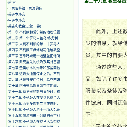
第二十九章 教皇格
·
前 言
·
卡思伯特给卡思温的信
·
英译本序言
·
中译本序言
·
英吉利教会史(第一卷)
此外，上述
·
第一章 不列颠和爱尔兰的地理位置
·
第二章 第一个罗马人盖乌斯·尤利
少的消息，就给
·
第三章 来到不列颠的第二十罗马人
·
第四章 不列颠王卢修斯写信给教皇
员，其中的首要
·
第五章 塞维路斯用一道壁垒把他所
·
第六章 戴克里先的统治及其对基督
通过这些人
·
第七章 圣奥尔本的殉难和那些同他
·
第八章 这场大迫害停止之后，不列
品，如除了许多
·
第九章 格拉齐安在位时，马克西姆
·
第十章 阿卡迪乌斯皇帝在位期间，
服装以及圣徒及
·
第十一章 荷诺里乌斯当皇帝时，格
·
第十二章 不列颠人在受到苏格兰人
件披肩、同时还
·
第十三章 西奥多修斯二世在位时，
·
第十四章 不列颠人迫于一场大饥荒
下：
·
第十五章 应邀前来不列颠的英吉利
·
第十六章 不列颠人在罗马人安布罗
“天主的众仆