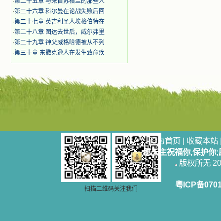
·
第二十五章 与来自苏格兰的那些人
·
第二十六章 科尔曼在论战失败后回
·
第二十七章 英吉利圣人埃格伯特在
·
第二十八章 图达去世后，威尔弗里
·
第二十九章 神父威格哈德被从不列
·
第三十章 东撒克逊人在发生致命疾
设为首页
|
收藏本站
愿天主祝福你,保护你
版权所无 2006
粤ICP备070
扫描二维码关注我们