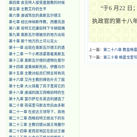
·
第四章 皮克特人接受基督教的时候
“于
6
月
22
日
·
第五章 主教艾丹的生平
·
第六章 虔诚笃信的奥斯瓦尔德王
执政官的第十八年
·
第七章 经比林纳斯传教，西撒克逊
·
第八章 肯特王厄康伯特下令销毁偶
·
第九章 奥斯瓦尔德被杀的地方出现
·
第十章 那个地方的土可以克火
·
第十一章 出现在奥斯瓦尔德王的遗
上一篇：
第二十八章 教皇格
·
第十二章 一个小男孩紧靠着奥斯瓦
下一篇：
第三十章 格雷戈里
·
第十三章 奥斯瓦尔德的遗物在爱尔
·
第十四章 波莱纳斯死后，伊撒马尔
·
第十五章 主教对船员们预言将有风
·
第十六章 艾丹主教的祷告扑灭了敌
·
第十七章 大火烧着了房子里其它的
·
第十八章 虔诚的国王西格伯特的生
·
第十九章 富尔萨在东英吉利建造了
·
第二十章 荷诺里乌斯去世后由多斯
·
第二十一章 在皮达王领导下，高地
·
第二十二章 西格伯特王统治下的东
·
第二十三章 主教切德从国王埃塞尔
·
第二十四章 麦西亚地区在彭达王被