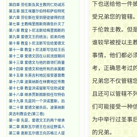
下也送给他一件
·
第四章 劳伦斯及其主教同仁劝诫苏
·
第五章 国王埃塞尔伯特和萨伯特死
受兄弟您的管辖
·
第六章 劳伦斯在受到使徒彼得的惩
·
第七章 主教梅里图斯用祷告扑灭了
于伦敦主教。但
·
第八章 教皇卜尼法斯给梅里图斯的
·
第九章 爱德文王的统治；前来向他
谁较早被授以主
·
第十章 教皇卜尼法斯写信给爱德文
·
第十一章 教皇卜尼法斯写信给王后
事情，他们都必
·
第十二章 爱德文因在以前流放期间
·
第十三章 爱德文与他的首领们商量
考，正确思考过
·
第十四章 爱德文和他所有的亲属都
·
第十五章 东英吉利地区接受基督教
兄弟您不仅管辖
·
第十六章 波莱纳斯在林赛地区传教
·
第十七章 教皇洪诺留斯写信劝诫爱
且还可以管辖不
·
第十八章 继承贾斯图斯担任坎特伯
·
第十九章 先是同一个洪诺置斯，后
们可能接受一种
·
第二十章 爱德文被杀后，波莱纳斯
·
英吉利教会史(第三卷)
为中举行过圣事
·
第一章 先是，爱德文王的两个继承
·
第二章 奥斯瓦尔德王在出征野蛮人
的兄弟。
·
第三章 奥斯瓦尔德王向苏格兰人提